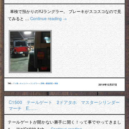
車検で預かりのYJラングラー。 ブレーキがスコスコなので見
てみると …
Continue reading
→
TAG :
アメ車
•
キャリパー
•
ラングラー
•
宮崎
•
構造変更
•
車検
2014年12月27日
C1500 テールゲート 2ドアタホ マスターシリンダー
マーチ E……
テールゲートが開かない勝手に開く！って事でやってきまし