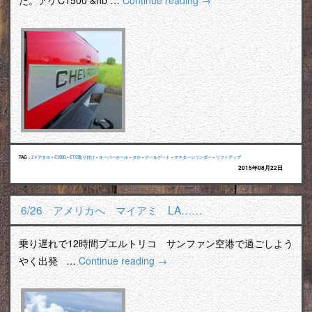
た。アゲC1500 &nb …
Continue reading
→
TAG :
2ドアタホ
•
C1500
•
ETC取り付け
•
オーバーホール
•
タホ
•
テールゲート
•
マスターシリンダー
•
リフトアップ
2015年08月22日
6/26 アメリカへ マイアミ LA……
乗り遅れで12時間プエルトリコ サンファン空港で過ごしよう
やく出発 …
Continue reading
→