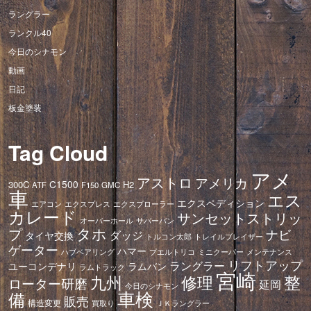
ラングラー
ランクル40
今日のシナモン
動画
日記
板金塗装
Tag Cloud
アメ
アストロ
アメリカ
C1500
300C
H2
ATF
F150
GMC
車
エス
エクスペディション
エアコン
エクスプレス
エクスプローラー
カレード
サンセットストリッ
オーバーホール
サバーバン
タホ
プ
ナビ
ダッジ
タイヤ交換
トレイルブレイザー
トルコン太郎
ゲーター
ハマー
ハブベアリング
プエルトリコ
ミニクーパー
メンテナンス
リフトアップ
ラングラー
ユーコンデナリ
ラムバン
ラムトラック
宮崎
修理
整
九州
ローター研磨
延岡
今日のシナモン
車検
備
販売
構造変更
ＪＫラングラー
買取り