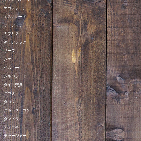
エコノライン
エスカレード
オーディオ
カプリス
キャデラック
サーフ
シエラ
ジムニー
シルバラード
タイヤ交換
ダコタ
タコマ
タホ ユーコン
タンドラ
チェロキー
チャージャー