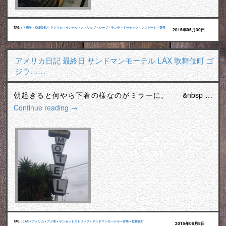
TAG :
７周年
•
KABOSU
•
アメリカ
•
サンセットストリップ
•
ジープ
•
ランディドーナッツ
•
レネゲート
•
甕雫
2015年05月30日
アメリカ日記 最終日 サンドマンモーテル LAX 歌舞伎町 ゴ
ジラ……
朝起きると何やら下着の様なのがミラーに。 &nbsp …
Continue reading
→
TAG :
LAX
•
アメリカ
•
アメ車
•
サンセットストリップ
•
サンドマンモーテル
•
宮崎
•
歌舞伎町
2015年06月8日