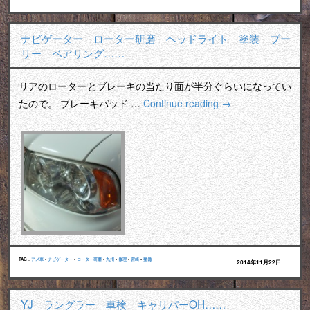
ナビゲーター ローター研磨 ヘッドライト 塗装 プー
リー ベアリング……
リアのローターとブレーキの当たり面が半分ぐらいになってい
たので。 ブレーキパッド …
Continue reading
→
TAG :
アメ車
•
ナビゲーター
•
ローター研磨
•
九州
•
修理
•
宮崎
•
整備
2014年11月22日
YJ ラングラー 車検 キャリパーOH……