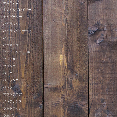
デュランゴ
トレイルブレイザー
ナビゲーター
ハイラックス
ハイラックスサーフ
ハマー
パラメーラ
プエルトリコ 2016
ブレイザー
ブロンコ
ベルエア
ベルランゴ
ベンツ
マウンテニア
メンテナンス
ラムトラック
ラムバン