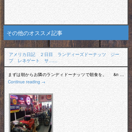
その他のオススメ記事
アメリカ日記 ２日目 ランディーズドーナッツ ジー
プ レネゲート サ……
まずは朝からお隣のランディドーナッツで朝食を。 &n …
Continue reading
→