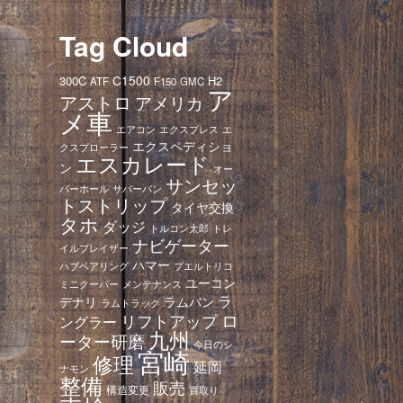
Tag Cloud
C1500
300C
H2
ATF
F150
GMC
ア
アストロ
アメリカ
メ車
エアコン
エクスプレス
エ
エクスペディショ
クスプローラー
エスカレード
ン
オー
サンセッ
バーホール
サバーバン
トストリップ
タイヤ交換
タホ
ダッジ
トレ
トルコン太郎
ナビゲーター
イルブレイザー
ハマー
ハブベアリング
プエルトリコ
ユーコン
ミニクーパー
メンテナンス
ラ
デナリ
ラムバン
ラムトラック
ロ
リフトアップ
ングラー
九州
ーター研磨
今日のシ
宮崎
修理
延岡
ナモン
整備
販売
構造変更
買取り