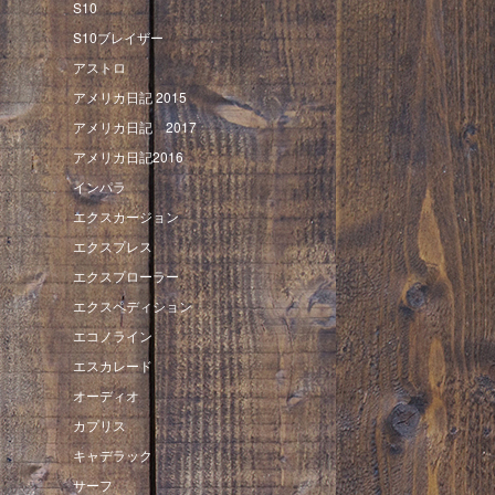
S10
S10ブレイザー
アストロ
アメリカ日記 2015
アメリカ日記 2017
アメリカ日記2016
インパラ
エクスカージョン
エクスプレス
エクスプローラー
エクスペディション
エコノライン
エスカレード
オーディオ
カプリス
キャデラック
サーフ