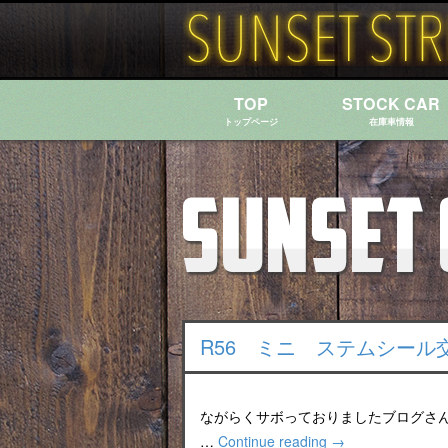
TOP
STOCK CAR
トップページ
在庫車情報
R56 ミニ ステムシール
ながらくサボっておりましたブログさん
…
Continue reading
→