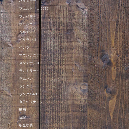
パラメーラ
プエルトリコ 2016
ブレイザー
ブロンコ
ベルエア
ベルランゴ
ベンツ
マウンテニア
メンテナンス
ラムトラック
ラムバン
ラングラー
ランクル40
今日のシナモン
動画
日記
板金塗装