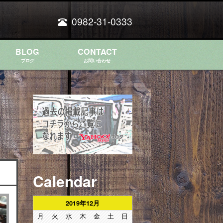
0982-31-0333
BLOG
CONTACT
ブログ
お問い合わせ
Calendar
2019年12月
月
火
水
木
金
土
日