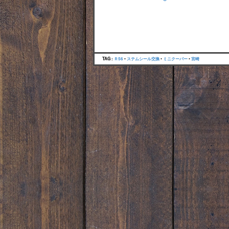
TAG :
Ｒ56
•
ステムシール交換
•
ミニクーパー
•
宮崎