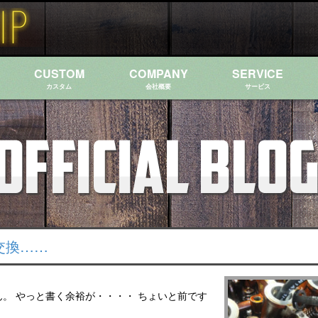
CUSTOM
COMPANY
SERVICE
カスタム
会社概要
サービス
交換……
。 やっと書く余裕が・・・・ ちょいと前です