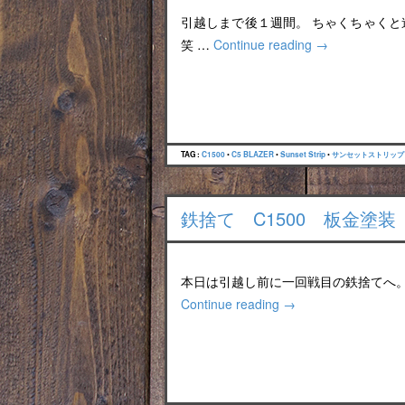
引越しまで後１週間。 ちゃくちゃく
笑 …
Continue reading
→
TAG :
C1500
•
C5 BLAZER
•
Sunset Strip
•
サンセットストリップ
鉄捨て C1500 板金塗
本日は引越し前に一回戦目の鉄捨てへ。 
Continue reading
→