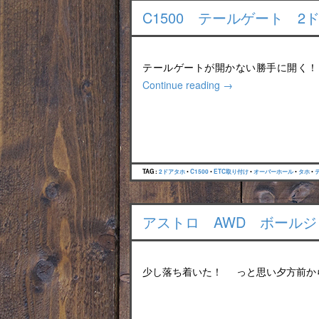
C1500 テールゲート 
テールゲートが開かない勝手に開く！って
Continue reading
→
TAG :
2ドアタホ
•
C1500
•
ETC取り付け
•
オーバーホール
•
タホ
•
アストロ AWD ボール
少し落ち着いた！ っと思い夕方前か