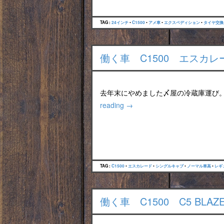
TAG :
24インチ
•
C1500
•
アメ車
•
エクスペディション
•
タイヤ交換
働く車 C1500 エスカ
去年末にやめました〆屋の冷蔵庫運び
reading
→
TAG :
C1500
•
エスカレード
•
シングルキャブ
•
ノーマル車高
•
レギ
働く車 C1500 C5 BL