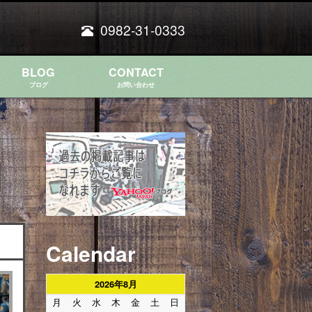
0982-31-0333
BLOG
CONTACT
ブログ
お問い合わせ
Calendar
2026年8月
月
火
水
木
金
土
日