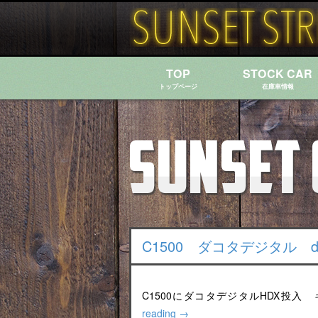
TOP
STOCK CAR
トップページ
在庫車情報
C1500 ダコタデジタル dako
C1500にダコタデジタルHDX投
reading
→