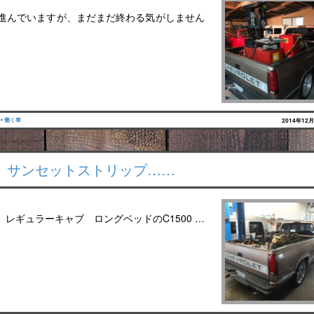
と進んでいますが、まだまだ終わる気がしません
•
働く車
2014年12
装 サンセットストリップ……
レギュラーキャブ ロングベッドのC1500 …