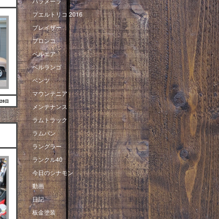
パラメーラ
プエルトリコ 2016
ブレイザー
ブロンコ
ベルエア
ベルランゴ
ベンツ
マウンテニア
月28日
メンテナンス
ラムトラック
ラムバン
ラングラー
ランクル40
今日のシナモン
動画
日記
板金塗装