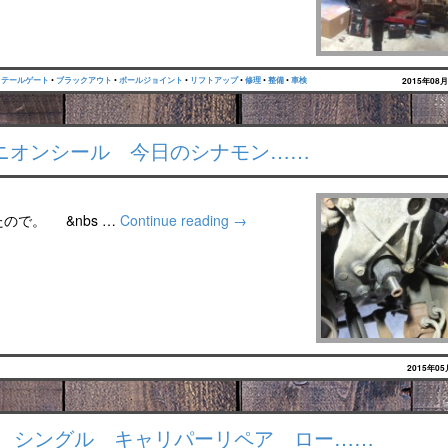
•
テールゲート
•
ブラックアウト
•
ボールジョイント
•
リフトアップ
•
修理
•
整備
•
車検
2015年08
ピニオンシール 今日のシナモン……
ので。 &nbs …
Continue reading
→
2015年0
ュラー シングル キャリパーリペア ロー……