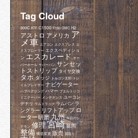
Tag Cloud
C1500
300C
H2
ATF
F150
GMC
ア
アストロ
アメリカ
メ車
エアコン
エクスプレス
エ
エクスペディショ
クスプローラー
エスカレード
ン
オー
サンセッ
バーホール
サバーバン
トストリップ
タイヤ交換
タホ
ダッジ
トレ
トルコン太郎
ナビゲーター
イルブレイザー
ハマー
ハブベアリング
プエルトリコ
ユーコン
ミニクーパー
メンテナンス
ラ
デナリ
ラムバン
ラムトラック
ロ
リフトアップ
ングラー
九州
ーター研磨
今日のシ
宮崎
修理
延岡
ナモン
整備
販売
構造変更
買取り