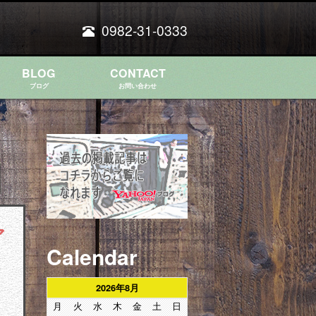
0982-31-0333
BLOG
CONTACT
ブログ
お問い合わせ
ア
Calendar
2026年8月
月
火
水
木
金
土
日