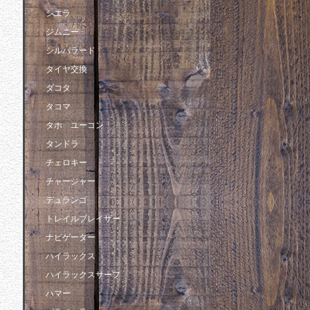
シエラ
ジムニー
シルバラード
タイヤ交換
ダコタ
タコマ
タホ ユーコン
タンドラ
チェロキー
チャージャー
デュランゴ
トレイルブレイザー
ナビゲーター
ハイラックス
ハイラックスサーフ
ハマー