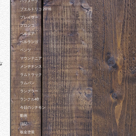
パラメーラ
プエルトリコ 2016
ブレイザー
ブロンコ
ベルエア
ベルランゴ
ベンツ
マウンテニア
な
メンテナンス
ラムトラック
ラムバン
ラングラー
ランクル40
今日のシナモン
動画
日記
板金塗装