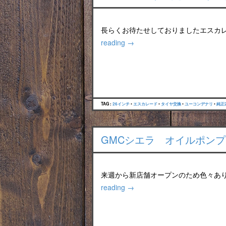
長らくお待たせしておりましたエスカ
reading
→
TAG :
26インチ
•
エスカレード
•
タイヤ交換
•
ユーコンデナリ
•
純正
GMCシエラ オイルポン
来週から新店舗オープンのため色々あ
reading
→