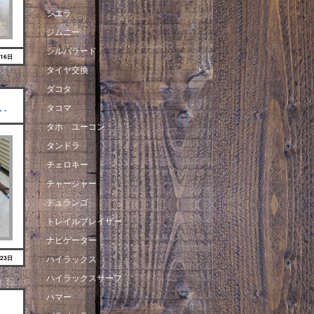
シエラ
ジムニー
シルバラード
月16日
タイヤ交換
ダコタ
…
タコマ
タホ ユーコン
タンドラ
チェロキー
チャージャー
デュランゴ
トレイルブレイザー
ナビゲーター
ハイラックス
月23日
ハイラックスサーフ
ハマー