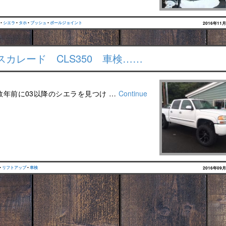
•
シエラ
•
タホ
•
ブッシュ
•
ボールジョイント
2016年11
カレード CLS350 車検……
数年前に03以降のシエラを見つけ …
Continue
•
リフトアップ
•
車検
2016年09