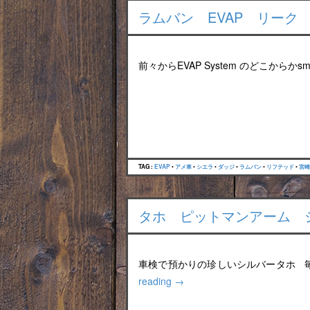
ラムバン EVAP リーク
前々からEVAP System のどこからかsmal
TAG :
EVAP
•
アメ車
•
シエラ
•
ダッジ
•
ラムバン
•
リフテッド
•
宮崎
タホ ピットマンアーム 
車検で預かりの珍しいシルバータホ 
reading
→