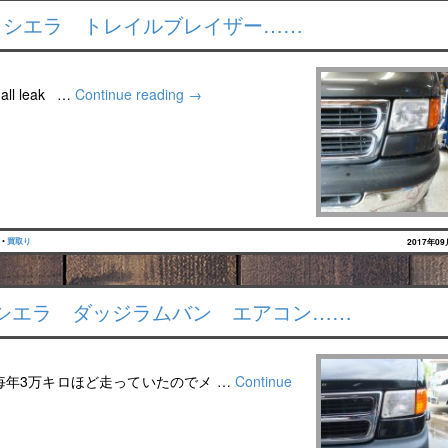
 シエラ トレイルブレイザー……
l leak …
Continue reading
→
•
買取り
2017年0
シエラ ダッジラムバン エアコン……
毎年3万キロほど走っていたのでメ …
Continue