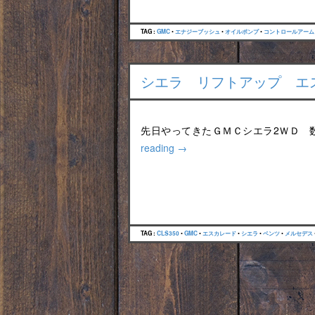
TAG :
GMC
•
エナジーブッシュ
•
オイルポンプ
•
コントロールアーム
シエラ リフトアップ エス
先日やってきたＧＭＣシエラ2ＷＤ 
reading
→
TAG :
CLS350
•
GMC
•
エスカレード
•
シエラ
•
ベンツ
•
メルセデス