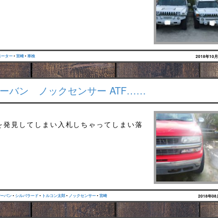
モーター
•
宮崎
•
車検
2018年10
ーバン ノックセンサー ATF……
を発見してしまい入札しちゃってしまい落
ーバン
•
シルバラード
•
トルコン太郎
•
ノックセンサー
•
宮崎
2018年0