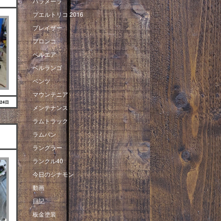
パラメーラ
プエルトリコ 2016
ブレイザー
ブロンコ
ベルエア
ベルランゴ
ベンツ
マウンテニア
月24日
メンテナンス
ラムトラック
ラムバン
ラングラー
ランクル40
今日のシナモン
動画
日記
板金塗装