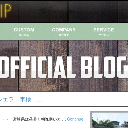
CUSTOM
COMPANY
SERVICE
カスタム
会社概要
サービス
 シエラ 車検……
・・・ 宮崎県は昼暑く朝晩寒いカ …
Continue