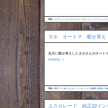
TAG :
エアコン
•
シエラ
•
ダッジバン
•
タホ
•
ピットマンアーム
•
ボ
タホ オートマ 載せ替え
先月に載せ替えしたタホさんのオート
reading
→
TAG :
GMC
•
アメ車
•
エスカレード
•
オートマ
•
宮崎県
•
延岡市
•
車
エスカレード 純正22イン