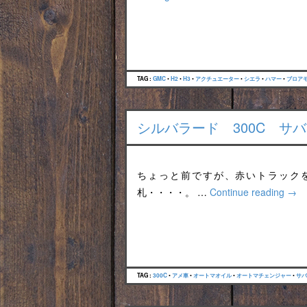
TAG :
GMC
•
H2
•
H3
•
アクチュエーター
•
シエラ
•
ハマー
•
ブロア
シルバラード 300C サバ
ちょっと前ですが、赤いトラック
札・・・・。 …
Continue reading
→
TAG :
300C
•
アメ車
•
オートマオイル
•
オートマチェンジャー
•
サバ