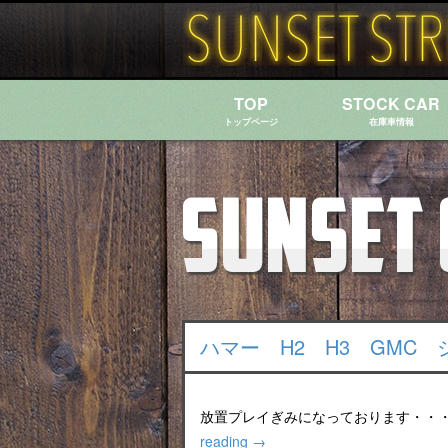
TOP
STOCK CAR
トップページ
在庫車情報
ハマー H2 H3 GMC
放置プレイぎみになっております・・
reading
→