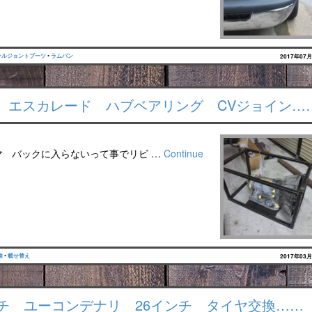
ールジョントブーツ
•
ラムバン
2017年07
 エスカレード ハブベアリング CVジョイン…
マ バックに入らないって事でリビ …
Continue
検
•
載せ替え
2017年03
チ ユーコンデナリ 26インチ タイヤ交換……