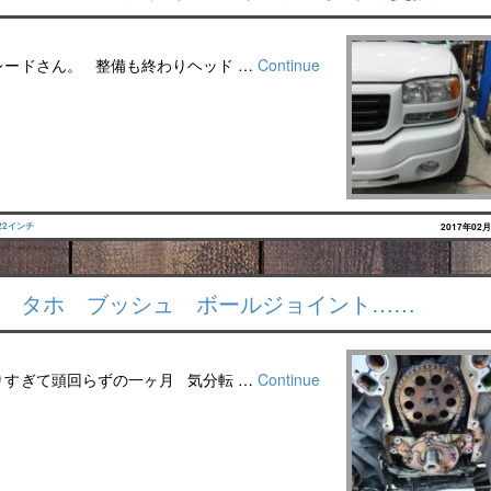
レードさん。 整備も終わりヘッド …
Continue
22インチ
2017年02
プ タホ ブッシュ ボールジョイント……
りすぎて頭回らずの一ヶ月 気分転 …
Continue