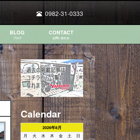
0982-31-0333
BLOG
CONTACT
ブログ
お問い合わせ
Calendar
2026年8月
月
火
水
木
金
土
日