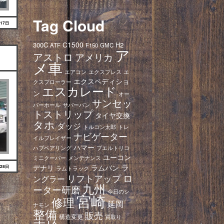
Tag Cloud
月17日
C1500
300C
H2
ATF
F150
GMC
ア
アストロ
アメリカ
メ車
エアコン
エクスプレス
エ
エクスペディショ
クスプローラー
エスカレード
ン
オー
サンセッ
バーホール
サバーバン
トストリップ
タイヤ交換
タホ
ダッジ
トレ
トルコン太郎
ナビゲーター
イルブレイザー
ハマー
ハブベアリング
プエルトリコ
ユーコン
ミニクーパー
メンテナンス
ラ
デナリ
ラムバン
月28日
ラムトラック
ロ
リフトアップ
ングラー
九州
ーター研磨
今日のシ
宮崎
修理
延岡
ナモン
整備
販売
構造変更
買取り