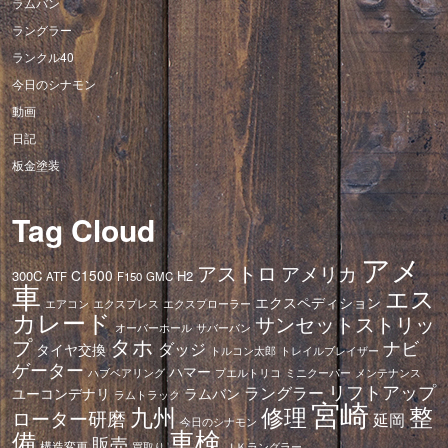
ラムバン
ラングラー
ランクル40
今日のシナモン
動画
日記
板金塗装
Tag Cloud
アメ
アストロ
アメリカ
C1500
300C
H2
ATF
F150
GMC
車
エス
エクスペディション
エアコン
エクスプレス
エクスプローラー
カレード
サンセットストリッ
オーバーホール
サバーバン
タホ
プ
ナビ
ダッジ
タイヤ交換
トレイルブレイザー
トルコン太郎
ゲーター
ハマー
ハブベアリング
プエルトリコ
ミニクーパー
メンテナンス
リフトアップ
ラングラー
ユーコンデナリ
ラムバン
ラムトラック
宮崎
修理
整
九州
ローター研磨
延岡
今日のシナモン
車検
備
販売
構造変更
ＪＫラングラー
買取り