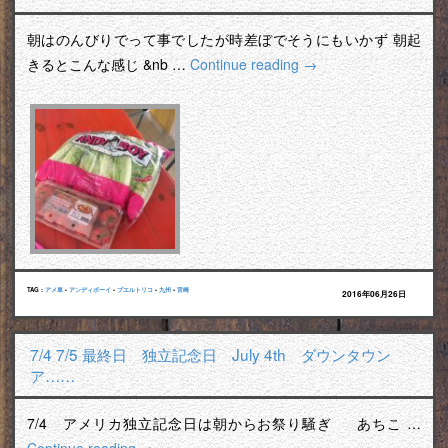
朝はのんびりでって事でしたが時差ぼでそうにもいかず 朝起
きるとこんな感じ &nb …
Continue reading
→
TAG :
アメ車
•
アンディボーイ
•
プエルトリコ
•
九州
•
宮崎
2016年06月26日
7/4 7/5 最終日 独立記念日 July 4th ダウンタウン
ア……
7/4 アメリカ独立記念日は朝からお祭り騒ぎ あちこ …