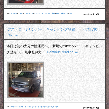
TAG :
アストロ
•
アメ車
•
エスカレード
•
ビュート
•
メンテナンス
•
宮崎
•
整備
•
燃料ホース
•
車検
2015年09月29日
アストロ 8ナンバー キャンピング登録 引越し状
況……
本日は初の大分の陸運局へ。 新規での8ナンバー キャンピン
グ登録へ。 無事登録完 …
Continue reading
→
TAG :
8ナンバー
•
アメ車
•
キャンピング
•
サンセットストリップ
•
九州
•
宮崎
2014年12月19日