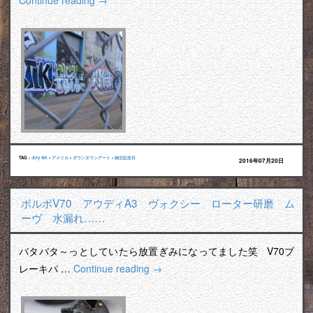
Continue reading
→
TAG :
July 4th
•
アメリカ
•
ダウンタウンアート
•
独立記念日
2016年07月20日
ボルボV70 アウディA3 ヴォクシー ローター研磨 ム
ーヴ 水漏れ……
バタバタ～っとしていたら放置ぎみになってました笑 V70ブ
レーキパ …
Continue reading
→