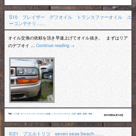
S10 ブレイザー デフオイル トランスファーオイル ユ
ーコンデナリ……
オイル交換の依頼を頂き早速上げてオイル抜き。 まずはリア
のデフオイ …
Continue reading
→
TAG :
アメ車
•
オートトラックⅡ
•
デフオイル交換
•
トランスファーオイル
•
九州
•
修理
•
宮崎
•
車検
2016年04月14日
6/21 プエルトリコ seven seas beach……