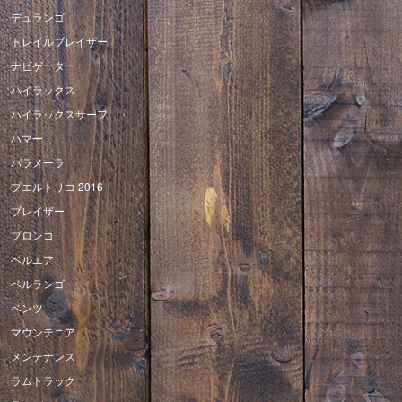
デュランゴ
トレイルブレイザー
ナビゲーター
ハイラックス
ハイラックスサーフ
ハマー
パラメーラ
プエルトリコ 2016
ブレイザー
ブロンコ
ベルエア
ベルランゴ
ベンツ
マウンテニア
メンテナンス
ラムトラック