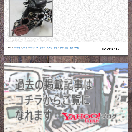
TAG :
アウディ
•
アメ車
•
ヴォクシー
•
ボルボ
•
ムーヴ
•
修理
•
宮崎
•
延岡
•
整備
•
車検
2015年12月1日