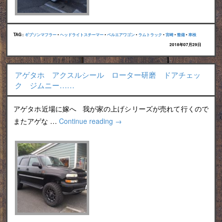
TAG :
ギブソンマフラー
•
ヘッドライトスチーマー
•
ベルエアワゴン
•
ラムトラック
•
宮崎
•
整備
•
車検
2018年07月29日
アゲタホ アクスルシール ローター研磨 ドアチェッ
ク ジムニー……
アゲタホ近場に嫁へ 我が家の上げシリーズが売れて行くので
またアゲな …
Continue reading
→