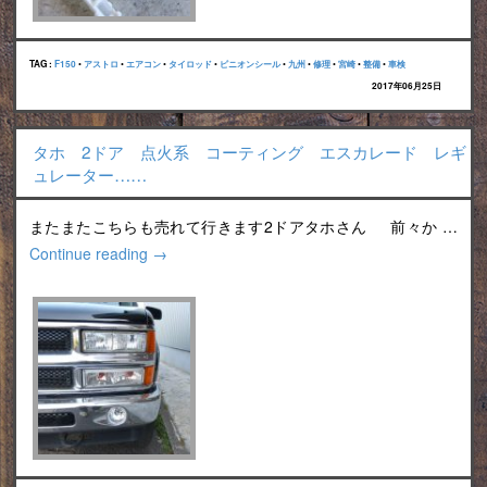
TAG :
F150
•
アストロ
•
エアコン
•
タイロッド
•
ピニオンシール
•
九州
•
修理
•
宮崎
•
整備
•
車検
2017年06月25日
タホ 2ドア 点火系 コーティング エスカレード レギ
ュレーター……
またまたこちらも売れて行きます2ドアタホさん 前々か …
Continue reading
→