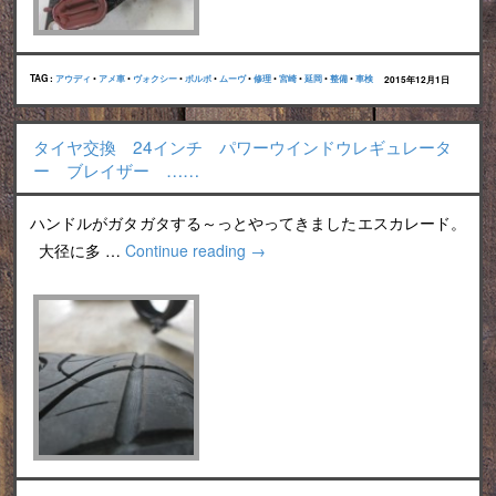
TAG :
アウディ
•
アメ車
•
ヴォクシー
•
ボルボ
•
ムーヴ
•
修理
•
宮崎
•
延岡
•
整備
•
車検
2015年12月1日
タイヤ交換 24インチ パワーウインドウレギュレータ
ー ブレイザー ……
ハンドルがガタガタする～っとやってきましたエスカレード。
大径に多 …
Continue reading
→