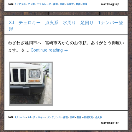
TAG :
2ドアタホ
•
アメ車
•
エスカレード
•
修理
•
宮崎
•
延岡市
•
整備
•
車検
2017年06月22日
XJ チェロキー 点火系 水周り 足回り 1ナンバー登
録……
わざわざ延岡市へ 宮崎市内からのお依頼。ありがとう御座い
ます。 & …
Continue reading
→
TAG :
1ナンバー
•
XJ
•
チェロキー
•
メンテナンス
•
修理
•
宮崎
•
整備
•
構造変更
•
点火系
2017年05月17日