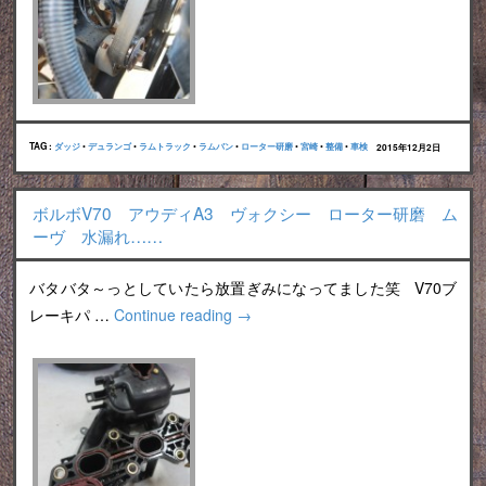
TAG :
ダッジ
•
デュランゴ
•
ラムトラック
•
ラムバン
•
ローター研磨
•
宮崎
•
整備
•
車検
2015年12月2日
ボルボV70 アウディA3 ヴォクシー ローター研磨 ム
ーヴ 水漏れ……
バタバタ～っとしていたら放置ぎみになってました笑 V70ブ
レーキパ …
Continue reading
→