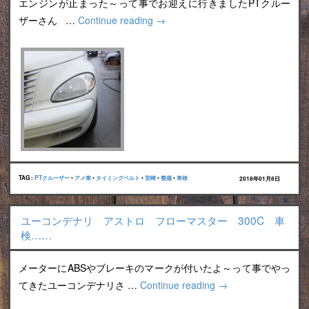
エンジンが止まった～って事でお迎えに行きましたPTクルー
ザーさん …
Continue reading
→
TAG :
PTクルーザー
•
アメ車
•
タイミングベルト
•
宮崎
•
整備
•
車検
2018年01月8日
ユーコンデナリ アストロ フローマスター 300C 車
検……
メーターにABSやブレーキのマークが付いたよ～って事でやっ
てきたユーコンデナリさ …
Continue reading
→