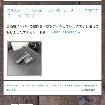
エスカレード 点火系 ベルト系 ヒーターホースコネク
ター 今日のシナ……
居酒屋メンバーで福岡食べ物ツアーをしていたので少し遅れて
おりましたエスカレードさ …
Continue reading
→
TAG :
アメ車
•
エスカレード
•
テンショナー
•
プラグ
•
プラグコード
•
ベルト
•
メンテナンス
•
修理
•
整備
•
水
漏れ
•
販売
2015年09月6日