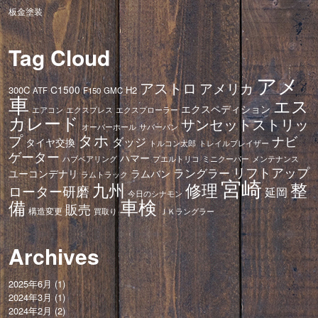
板金塗装
Tag Cloud
アメ
アストロ
アメリカ
C1500
300C
H2
ATF
F150
GMC
車
エス
エクスペディション
エアコン
エクスプレス
エクスプローラー
カレード
サンセットストリッ
オーバーホール
サバーバン
タホ
プ
ナビ
ダッジ
タイヤ交換
トレイルブレイザー
トルコン太郎
ゲーター
ハマー
ハブベアリング
プエルトリコ
ミニクーパー
メンテナンス
リフトアップ
ラングラー
ユーコンデナリ
ラムバン
ラムトラック
宮崎
修理
整
九州
ローター研磨
延岡
今日のシナモン
車検
備
販売
構造変更
ＪＫラングラー
買取り
Archives
2025年6月
(1)
2024年3月
(1)
2024年2月
(2)