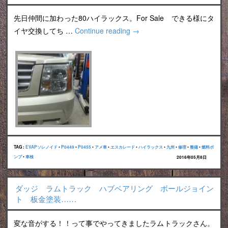
先日仲間に加わった80ハイラックス。For Sale できる様にタ
イヤ交換してち …
Continue reading
→
TAG :
EVAPソレノイド
•
P0449
•
P0455
•
アメ車
•
エスカレード
•
ハイラックス
•
九州
•
修理
•
整備
•
燃料ポ
ンプ
•
車検
2016年05月8日
ダッジ ラムトラック ハブベアリング ボールジョイン
ト 板金塗装……
変な音がする！！って事でやってきましたラムトラックさん。