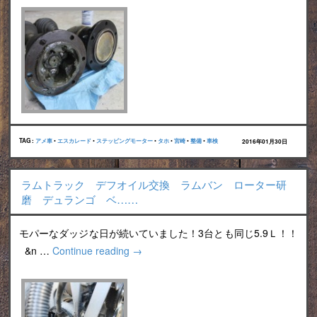
TAG :
アメ車
•
エスカレード
•
ステッピングモーター
•
タホ
•
宮崎
•
整備
•
車検
2016年01月30日
ラムトラック デフオイル交換 ラムバン ローター研
磨 デュランゴ ベ……
モパーなダッジな日が続いていました！3台とも同じ5.9Ｌ！！
&n …
Continue reading
→