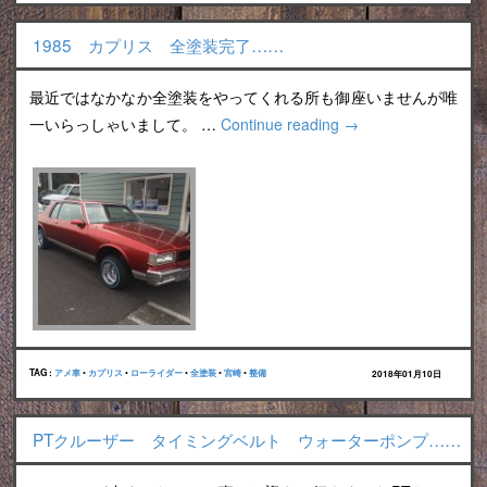
1985 カプリス 全塗装完了……
最近ではなかなか全塗装をやってくれる所も御座いませんが唯
一いらっしゃいまして。 …
Continue reading
→
TAG :
アメ車
•
カプリス
•
ローライダー
•
全塗装
•
宮崎
•
整備
2018年01月10日
PTクルーザー タイミングベルト ウォーターポンプ……