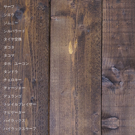
サーフ
シエラ
ジムニー
シルバラード
タイヤ交換
ダコタ
タコマ
タホ ユーコン
タンドラ
チェロキー
チャージャー
デュランゴ
トレイルブレイザー
ナビゲーター
ハイラックス
ハイラックスサーフ