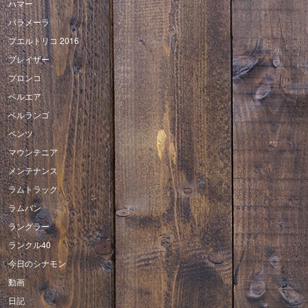
ハマー
パラメーラ
プエルトリコ 2016
ブレイザー
ブロンコ
ベルエア
ベルランゴ
ベンツ
マウンテニア
メンテナンス
ラムトラック
ラムバン
ラングラー
ランクル40
今日のシナモン
動画
日記