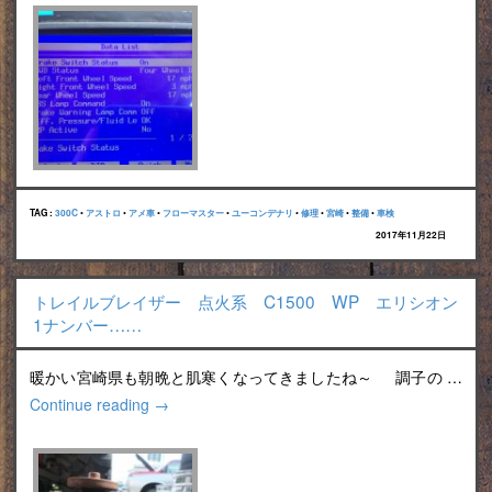
TAG :
300C
•
アストロ
•
アメ車
•
フローマスター
•
ユーコンデナリ
•
修理
•
宮崎
•
整備
•
車検
2017年11月22日
トレイルブレイザー 点火系 C1500 WP エリシオン
1ナンバー……
暖かい宮崎県も朝晩と肌寒くなってきましたね～ 調子の …
Continue reading
→