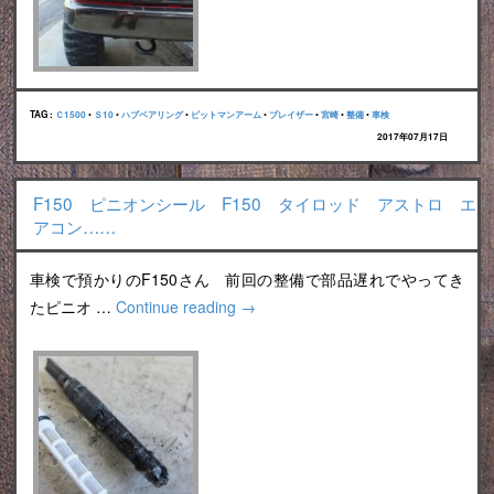
TAG :
Ｃ1500
•
Ｓ10
•
ハブベアリング
•
ピットマンアーム
•
ブレイザー
•
宮崎
•
整備
•
車検
2017年07月17日
F150 ピニオンシール F150 タイロッド アストロ エ
アコン……
車検で預かりのF150さん 前回の整備で部品遅れでやってき
たピニオ …
Continue reading
→