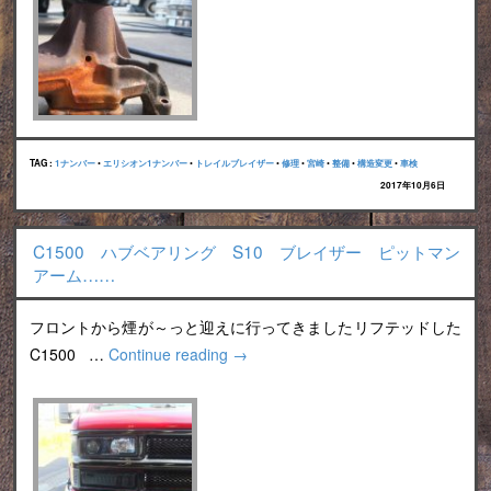
TAG :
1ナンバー
•
エリシオン1ナンバー
•
トレイルブレイザー
•
修理
•
宮崎
•
整備
•
構造変更
•
車検
2017年10月6日
C1500 ハブベアリング S10 ブレイザー ピットマン
アーム……
フロントから煙が～っと迎えに行ってきましたリフテッドした
C1500 …
Continue reading
→