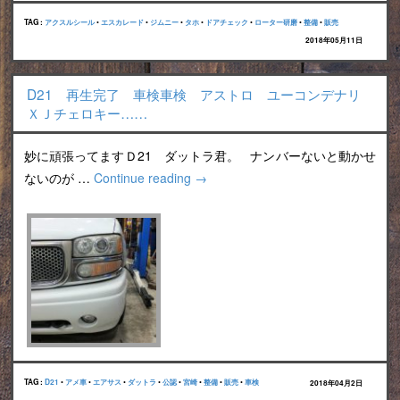
TAG :
アクスルシール
•
エスカレード
•
ジムニー
•
タホ
•
ドアチェック
•
ローター研磨
•
整備
•
販売
2018年05月11日
D21 再生完了 車検車検 アストロ ユーコンデナリ
ＸＪチェロキー……
妙に頑張ってますＤ21 ダットラ君。 ナンバーないと動かせ
ないのが …
Continue reading
→
TAG :
D21
•
アメ車
•
エアサス
•
ダットラ
•
公認
•
宮崎
•
整備
•
販売
•
車検
2018年04月2日