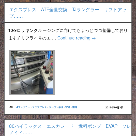
エクスプレス ATF全量交換 TJラングラー リフトアッ
プ……
10/9ロッキンクルージングに向けてちょっとづつ整備しており
ますチリフライ号のエ …
Continue reading
→
TAG :
TJラングラー
•
エクスプレス
•
ジープ
•
修理
•
宮崎
•
整備
2016年10月3日
80ハイラックス エスカレード 燃料ポンプ EVAP ソレ
ノイド……