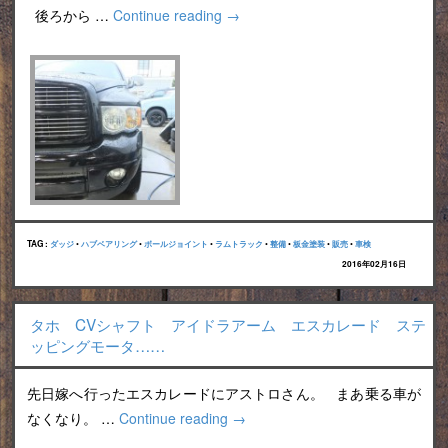
後ろから …
Continue reading
→
TAG :
ダッジ
•
ハブベアリング
•
ボールジョイント
•
ラムトラック
•
整備
•
板金塗装
•
販売
•
車検
2016年02月16日
タホ CVシャフト アイドラアーム エスカレード ステ
ッピングモータ……
先日嫁へ行ったエスカレードにアストロさん。 まあ乗る車が
なくなり。 …
Continue reading
→