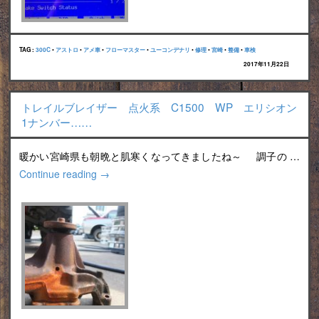
TAG :
300C
•
アストロ
•
アメ車
•
フローマスター
•
ユーコンデナリ
•
修理
•
宮崎
•
整備
•
車検
2017年11月22日
トレイルブレイザー 点火系 C1500 WP エリシオン
1ナンバー……
暖かい宮崎県も朝晩と肌寒くなってきましたね～ 調子の …
Continue reading
→