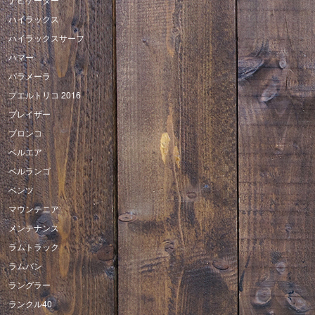
ハイラックス
ハイラックスサーフ
ハマー
パラメーラ
プエルトリコ 2016
ブレイザー
ブロンコ
ベルエア
ベルランゴ
ベンツ
マウンテニア
メンテナンス
ラムトラック
ラムバン
ラングラー
ランクル40