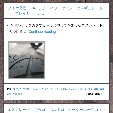
タイヤ交換 24インチ パワーウインドウレギュレータ
ー ブレイザー ……
ハンドルがガタガタする～っとやってきましたエスカレード。
大径に多 …
Continue reading
→
TAG :
24インチ
•
アメ車
•
エスカレード
•
スターター
•
タイヤ交換
•
ブレイザー
•
ローター研磨
•
修理
•
宮崎
•
延岡
•
整備
•
販売
2015年10月14日
エスカレード 点火系 ベルト系 ヒーターホースコネク