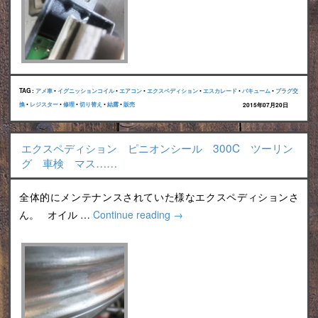
TAG :
アメ車
•
イグニッションコイル
•
エアコン
•
エクスペディション
•
エスカレード
•
バキューム
•
プラグ交
換
•
レジスター
•
修理
•
切り替え
•
結露
•
販売
2015年07月20日
エクスペディション ピニオンシール 300C ツーリン
グ 車検 マス……
全体的にメンテナンスされていた様なエクスペディションさ
ん。 オイル …
Continue reading
→