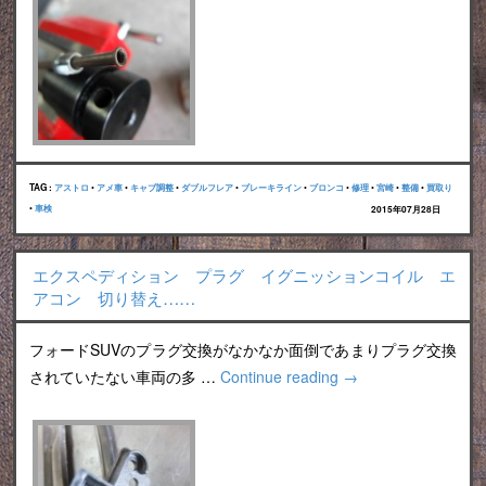
TAG :
アストロ
•
アメ車
•
キャブ調整
•
ダブルフレア
•
ブレーキライン
•
ブロンコ
•
修理
•
宮崎
•
整備
•
買取り
•
車検
2015年07月28日
エクスペディション プラグ イグニッションコイル エ
アコン 切り替え……
フォードSUVのプラグ交換がなかなか面倒であまりプラグ交換
されていたない車両の多 …
Continue reading
→