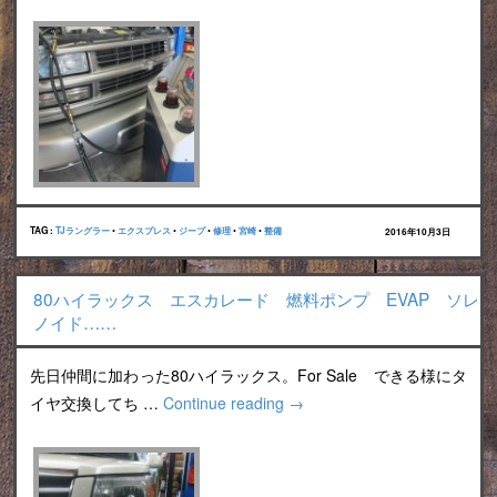
TAG :
TJラングラー
•
エクスプレス
•
ジープ
•
修理
•
宮崎
•
整備
2016年10月3日
80ハイラックス エスカレード 燃料ポンプ EVAP ソレ
ノイド……
先日仲間に加わった80ハイラックス。For Sale できる様にタ
イヤ交換してち …
Continue reading
→