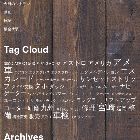
今日のシナモン
動画
日記
板金塗装
Tag Cloud
アメ
アストロ
アメリカ
C1500
300C
H2
ATF
F150
GMC
車
エス
エクスペディション
エアコン
エクスプレス
エクスプローラー
カレード
サンセットストリッ
オーバーホール
サバーバン
タホ
プ
ナビ
ダッジ
タイヤ交換
トレイルブレイザー
トルコン太郎
ゲーター
ハマー
ハブベアリング
プエルトリコ
ミニクーパー
メンテナンス
リフトアップ
ラングラー
ユーコンデナリ
ラムバン
ラムトラック
宮崎
修理
整
九州
ローター研磨
延岡
今日のシナモン
車検
備
販売
構造変更
ＪＫラングラー
買取り
Archives