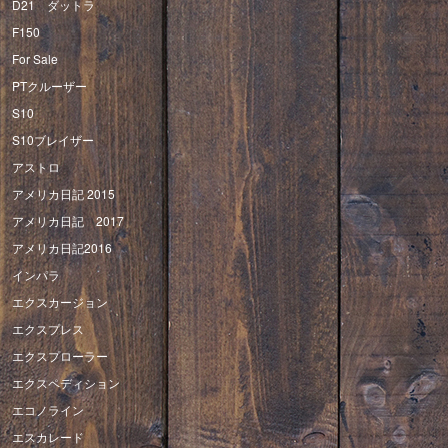
D21 ダットラ
F150
For Sale
PTクルーザー
S10
S10ブレイザー
アストロ
アメリカ日記 2015
アメリカ日記 2017
アメリカ日記2016
インパラ
エクスカージョン
エクスプレス
エクスプローラー
エクスペディション
エコノライン
エスカレード