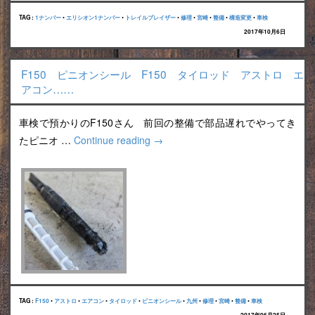
TAG :
1ナンバー
•
エリシオン1ナンバー
•
トレイルブレイザー
•
修理
•
宮崎
•
整備
•
構造変更
•
車検
2017年10月6日
F150 ピニオンシール F150 タイロッド アストロ エ
アコン……
車検で預かりのF150さん 前回の整備で部品遅れでやってき
たピニオ …
Continue reading
→
TAG :
F150
•
アストロ
•
エアコン
•
タイロッド
•
ピニオンシール
•
九州
•
修理
•
宮崎
•
整備
•
車検