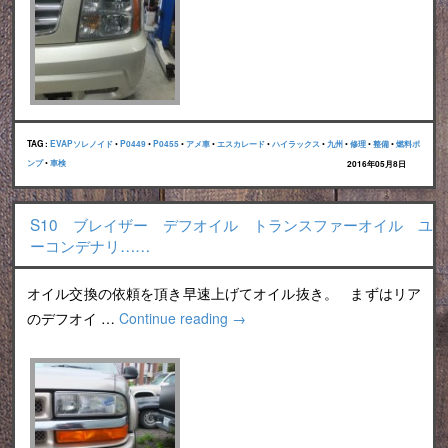
TAG :
EVAPソレノイド
•
P0449
•
P0455
•
アメ車
•
エスカレード
•
ハイラックス
•
九州
•
修理
•
整備
•
燃料ポ
ンプ
•
車検
2016年05月8日
S10 ブレイザー デフオイル トランスファーオイル ユ
ーコンデナリ……
オイル交換の依頼を頂き早速上げてオイル抜き。 まずはリア
のデフオイ …
Continue reading
→