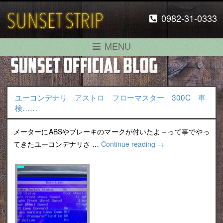
0982-31-0333
MENU
ユーコンデナリ アストロ フローマスター 300C 車
検……
メーターにABSやブレーキのマークが付いたよ～って事でやっ
てきたユーコンデナリさ …
Continue reading
→