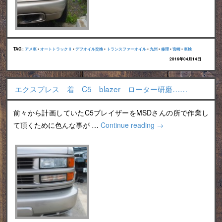
TAG :
アメ車
•
オートトラックⅡ
•
デフオイル交換
•
トランスファーオイル
•
九州
•
修理
•
宮崎
•
車検
2016年04月14日
エクスプレス 着 C5 blazer ローター研磨……
前々から計画していたC5ブレイザーをMSDさんの所で作業し
て頂くために色んな事が …
Continue reading
→