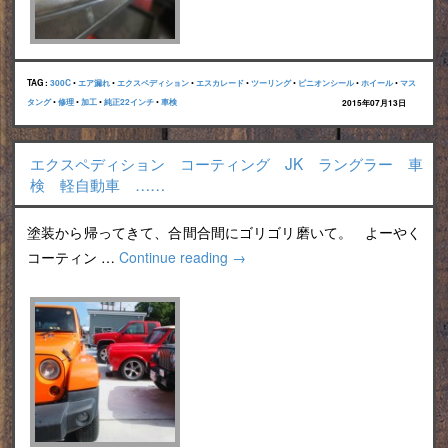
TAG :
300C
•
エア漏れ
•
エクスペディション
•
エスカレード
•
ツーリング
•
ピニオンシール
•
ホイール
•
マス
タング
•
修理
•
加工
•
純正22インチ
•
車検
2015年07月13日
エクスペディション コーティング JK ラングラー 車
検 軽自動車 ……
塗装から帰ってきて、合間合間にゴリゴリ磨いて。 よーやく
コーティン …
Continue reading
→