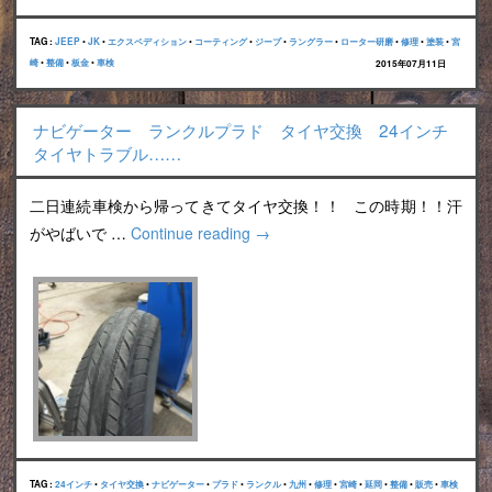
TAG :
JEEP
•
JK
•
エクスペディション
•
コーティング
•
ジープ
•
ラングラー
•
ローター研磨
•
修理
•
塗装
•
宮
崎
•
整備
•
板金
•
車検
2015年07月11日
ナビゲーター ランクルプラド タイヤ交換 24インチ
タイヤトラブル……
二日連続車検から帰ってきてタイヤ交換！！ この時期！！汗
がやばいで …
Continue reading
→
TAG :
24インチ
•
タイヤ交換
•
ナビゲーター
•
プラド
•
ランクル
•
九州
•
修理
•
宮崎
•
延岡
•
整備
•
販売
•
車検