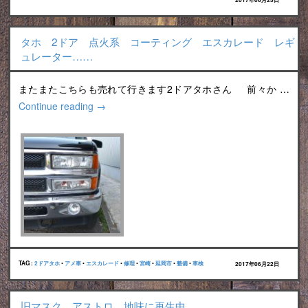
2017年06月25日
タホ 2ドア 点火系 コーティング エスカレード レギ
ュレーター……
またまたこちらも売れて行きます2ドアタホさん 前々か …
Continue reading
→
TAG :
2ドアタホ
•
アメ車
•
エスカレード
•
修理
•
宮崎
•
延岡市
•
整備
•
車検
2017年06月22日
旧マスク アストロ 地味に再生中……