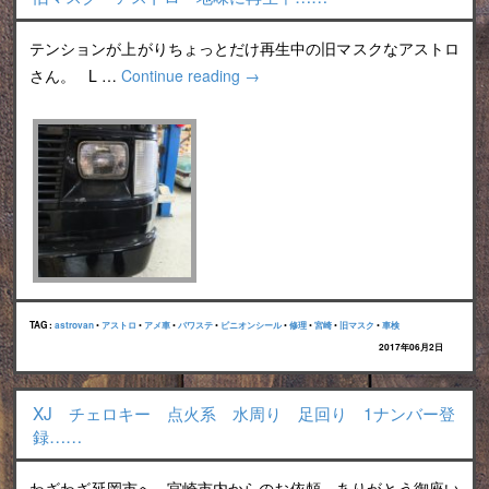
テンションが上がりちょっとだけ再生中の旧マスクなアストロ
さん。 L …
Continue reading
→
TAG :
astrovan
•
アストロ
•
アメ車
•
パワステ
•
ピニオンシール
•
修理
•
宮崎
•
旧マスク
•
車検
2017年06月2日
XJ チェロキー 点火系 水周り 足回り 1ナンバー登
録……
わざわざ延岡市へ 宮崎市内からのお依頼。ありがとう御座い