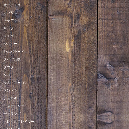
オーディオ
カプリス
キャデラック
サーフ
シエラ
ジムニー
シルバラード
タイヤ交換
ダコタ
タコマ
タホ ユーコン
タンドラ
チェロキー
チャージャー
デュランゴ
トレイルブレイザー
ナビゲーター