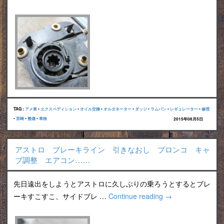
TAG :
アメ車
•
エクスペディション
•
オイル交換
•
オルタネーター
•
ダッジ
•
ラムバン
•
レギュレーター
•
修理
•
宮崎
•
整備
•
車検
2015年08月5日
アストロ ブレーキライン 引きなおし ブロンコ キャ
ブ調整 エアコン……
先日遠出をしようとアストロに久しぶりの乗ろうとするとブレ
ーキすこすこ、サイドブレ …
Continue reading
→