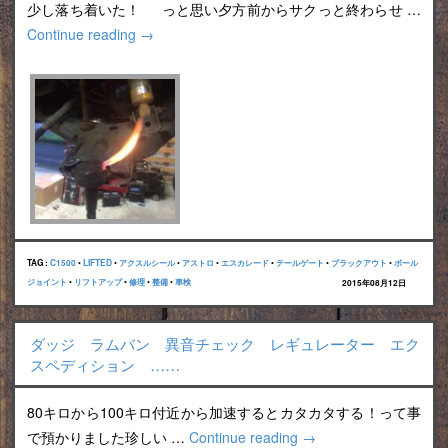
少し落ち着いた！ っと思い夕方前からサクっと終わらせ …
Continue reading
→
TAG :
C1500
•
LIFTED
•
アクスルシール
•
アストロ
•
エスカレード
•
テールゲート
•
ブラックアウト
•
ボール
ジョイント
•
リフトアップ
•
修理
•
整備
•
車検
2015年08月12日
ダッジ ラムバン 異音チェック レギュレーター エク
スペディション ……
80キロから100キロ付近から加速するとカタカタする！って事
で預かりました珍しい …
Continue reading
→