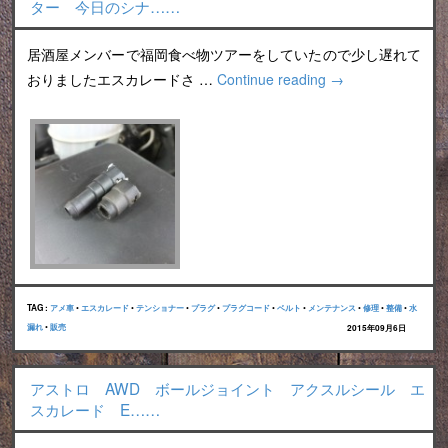
ター 今日のシナ……
居酒屋メンバーで福岡食べ物ツアーをしていたので少し遅れて
おりましたエスカレードさ …
Continue reading
→
TAG :
アメ車
•
エスカレード
•
テンショナー
•
プラグ
•
プラグコード
•
ベルト
•
メンテナンス
•
修理
•
整備
•
水
漏れ
•
販売
2015年09月6日
アストロ AWD ボールジョイント アクスルシール エ
スカレード E……