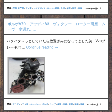
TAG :
C5BLAZER
•
アメ車
•
エクスプレス
•
ローター研磨
•
九州
•
修理
•
販売
•
車検
2016年04月11日
ボルボV70 アウディA3 ヴォクシー ローター研磨 ム
ーヴ 水漏れ……
バタバタ～っとしていたら放置ぎみになってました笑 V70ブ
レーキパ …
Continue reading
→
TAG :
アウディ
•
アメ車
•
ヴォクシー
•
ボルボ
•
ムーヴ
•
修理
•
宮崎
•
延岡
•
整備
•
車検
2015年12月1日