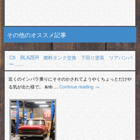
その他のオススメ記事
C5 BLAZER 燃料タンク交換 下回り塗装 リアバンパ
ー……
近くのインパラ乗りにそそのかされてようやくちょっとだけや
る気が出た様で。 &nb …
Continue reading
→