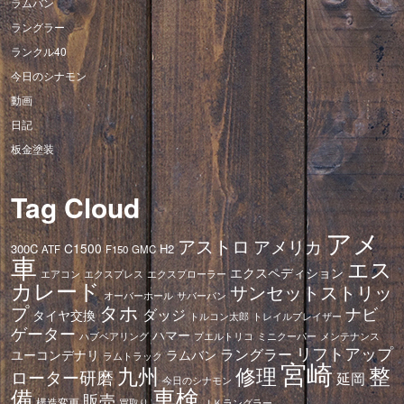
ラムバン
ラングラー
ランクル40
今日のシナモン
動画
日記
板金塗装
Tag Cloud
アメ
アストロ
アメリカ
C1500
300C
H2
ATF
F150
GMC
車
エス
エクスペディション
エアコン
エクスプレス
エクスプローラー
カレード
サンセットストリッ
オーバーホール
サバーバン
タホ
プ
ナビ
ダッジ
タイヤ交換
トレイルブレイザー
トルコン太郎
ゲーター
ハマー
ハブベアリング
プエルトリコ
ミニクーパー
メンテナンス
リフトアップ
ラングラー
ユーコンデナリ
ラムバン
ラムトラック
宮崎
修理
整
九州
ローター研磨
延岡
今日のシナモン
車検
備
販売
構造変更
ＪＫラングラー
買取り