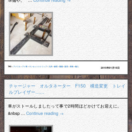
準備や。 …
Continue reading
→
TAG :
アメリカ
•
アメ車
•
サンセットストリップ
•
九州
•
修理
•
整備
•
販売
•
車検
•
輸入
2015年01月15日
チャージャー オルタネーター F150 構造変更 トレイ
ルブレイザー……
車がストールしましたって事で2時間ほどかけてお迎えに。
&nbsp …
Continue reading
→