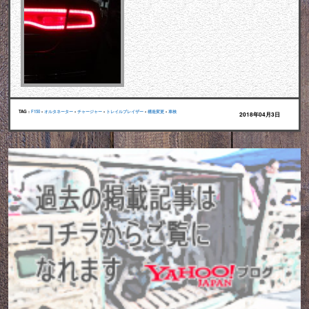
TAG :
F150
•
オルタネーター
•
チャージャー
•
トレイルブレイザー
•
構造変更
•
車検
2018年04月3日