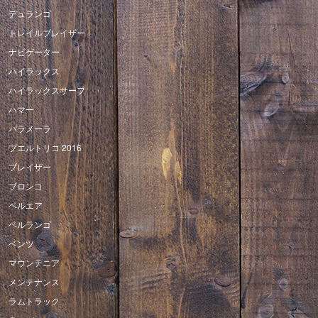
デュランゴ
トレイルブレイザー
ナビゲーター
ハイラックス
ハイラックスサーフ
ハマー
パラメーラ
プエルトリコ 2016
ブレイザー
ブロンコ
ベルエア
ベルランゴ
ベンツ
マウンテニア
メンテナンス
ラムトラック