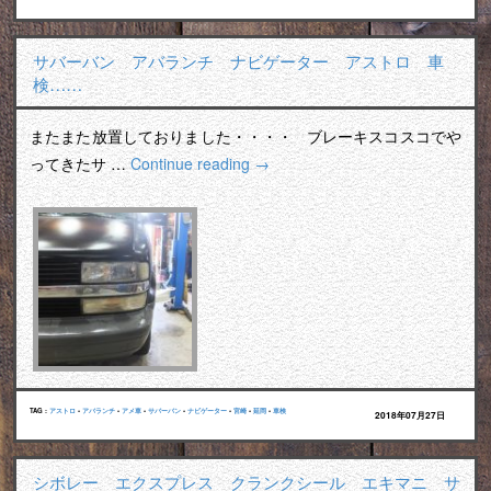
サバーバン アバランチ ナビゲーター アストロ 車
検……
またまた放置しておりました・・・・ ブレーキスコスコでや
ってきたサ …
Continue reading
→
TAG :
アストロ
•
アバランチ
•
アメ車
•
サバーバン
•
ナビゲーター
•
宮崎
•
延岡
•
車検
2018年07月27日
シボレー エクスプレス クランクシール エキマニ サ