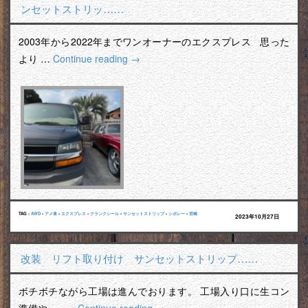
ンセットストリッ……
2003年から2022年までワンオーナーのエクスプレス 思った
より …
Continue reading
→
TAG :
AWD
•
アメ車
•
エクスプレス
•
クランクシール
•
サンセットストリップ
•
シボレー
•
宮崎
2023年10月27日
改装 リフト取り付け サンセットストリップ……
ボチボチながら工場は進んでおります。 工場入り口に生コン