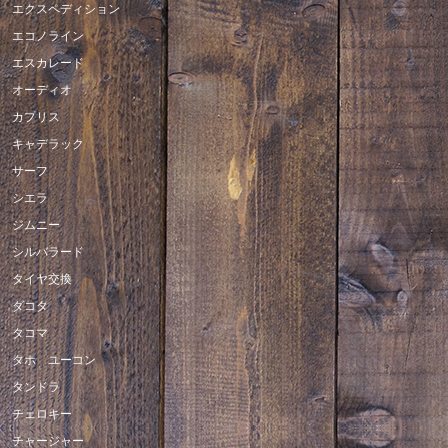
エクスペディション
エコノライン
エスカレード
オーディオ
カプリス
キャデラック
サーフ
シエラ
ジムニー
シルバラード
タイヤ交換
ダコタ
タコマ
タホ ユーコン
タンドラ
チェロキー
チャージャー