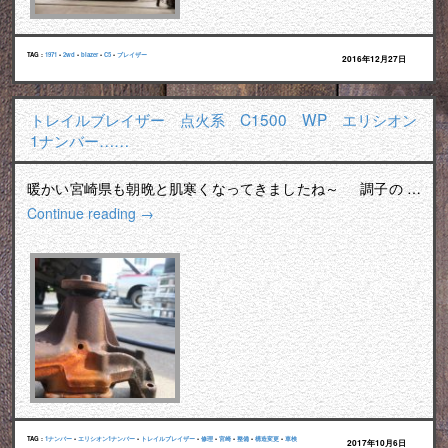
TAG :
1971
•
2wd
•
blazer
•
C5
•
ブレイザー
2016年12月27日
トレイルブレイザー 点火系 C1500 WP エリシオン
1ナンバー……
暖かい宮崎県も朝晩と肌寒くなってきましたね～ 調子の …
Continue reading
→
TAG :
1ナンバー
•
エリシオン1ナンバー
•
トレイルブレイザー
•
修理
•
宮崎
•
整備
•
構造変更
•
車検
2017年10月6日