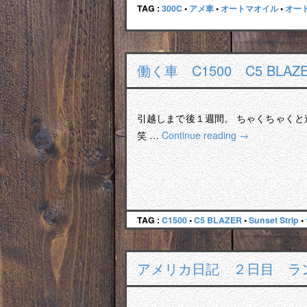
TAG :
300C
•
アメ車
•
オートマオイル
•
オー
働く車 C1500 C5 BL
引越しまで後１週間。 ちゃくちゃく
笑 …
Continue reading
→
TAG :
C1500
•
C5 BLAZER
•
Sunset Strip
•
アメリカ日記 ２日目 ラ