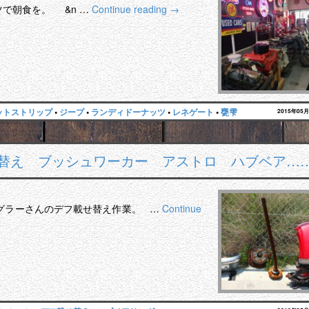
で朝食を。 &n …
Continue reading
→
ットストリップ
•
ジープ
•
ランディドーナッツ
•
レネゲート
•
甕雫
2015年05
せ替え ブッシュワーカー アストロ ハブベア…
ングラーさんのデフ載せ替え作業。 …
Continue