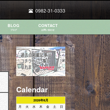
0982-31-0333
BLOG
CONTACT
ブログ
お問い合わせ
Calendar
2026年8月
月
火
水
木
金
土
日