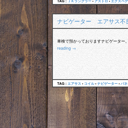
TAG :
ＪＫラングラー
•
アストロ
•
エクスペデ
ナビゲーター エアサス不
車検で預かっておりますナビゲーター
reading
→
TAG :
エアサス
•
コイル
•
ナビゲーター
•
バネ