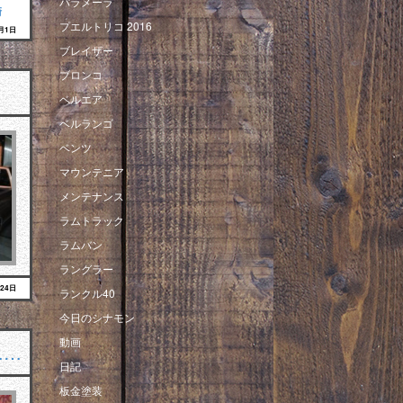
パラメーラ
崎
プエルトリコ 2016
8月1日
ブレイザー
ブロンコ
ベルエア
ベルランゴ
ベンツ
マウンテニア
メンテナンス
ラムトラック
ラムバン
ラングラー
月24日
ランクル40
今日のシナモン
動画
……
日記
板金塗装