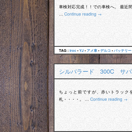
車検対応完成！！での車検へ。 最近間
…
Continue reading
→
TAG :
iroc
•
YJ
•
アメ車
•
デルコ
•
バッテリー
シルバラード 300C サバ
ちょっと前ですが、赤いトラック
札・・・・。 …
Continue reading
→