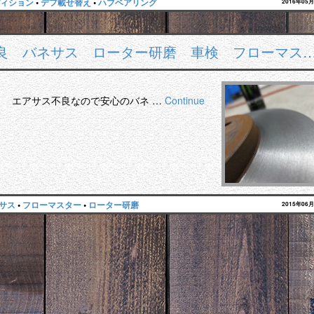
ィション
•
デフ載せ替え
•
ハブベアリング
2016年05
良 バネサス ローター研磨 車検 フローマス
。 エアサス不良なので安心のバネ …
Continue
サス
•
フローマスター
•
ローター研磨
2015年06