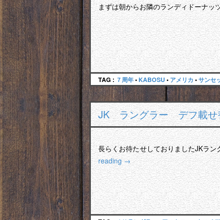
まずは朝からお隣のランディドーナッツ
TAG :
７周年
•
KABOSU
•
アメリカ
•
サンセ
JK ラングラー デフ載
長らくお待たせしておりましたJKラ
reading
→