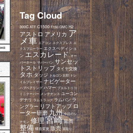
Tag Cloud
C1500
300C
H2
ATF
F150
GMC
ア
アストロ
アメリカ
メ車
エアコン
エクスプレス
エ
エクスペディショ
月30日
クスプローラー
エスカレード
ン
オー
サンセッ
バーホール
サバーバン
トストリップ
…
タイヤ交換
タホ
ダッジ
トレ
トルコン太郎
ナビゲーター
イルブレイザー
ハマー
ハブベアリング
プエルトリコ
ユーコン
ミニクーパー
メンテナンス
ラ
デナリ
ラムバン
ラムトラック
ロ
リフトアップ
ングラー
九州
ーター研磨
今日のシ
宮崎
修理
延岡
ナモン
整備
販売
構造変更
買取り