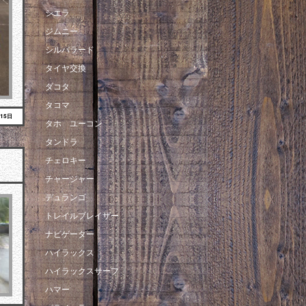
シエラ
ジムニー
シルバラード
タイヤ交換
ダコタ
タコマ
月15日
タホ ユーコン
タンドラ
チェロキー
チャージャー
デュランゴ
トレイルブレイザー
ナビゲーター
ハイラックス
ハイラックスサーフ
ハマー