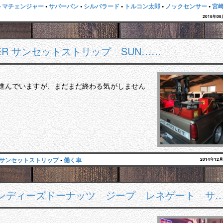
トマチェンジャー
•
サバーバン
•
シルバラード
•
トルコン太郎
•
ノックセンサー
•
宮
2018年0
AZER サンセットストリップ SUN……
と進んでいますが、まだまだ終わる気がしません
サンセットストリップ
•
働く車
2014年12
ンディーズドーナッツ ジープ レネゲート サ