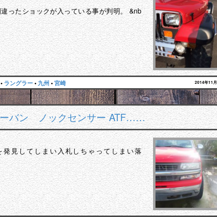
違ったショックが入っている事が判明。 &nb
•
ラングラー
•
九州
•
宮崎
2014年11
ーバン ノックセンサー ATF……
を発見してしまい入札しちゃってしまい落