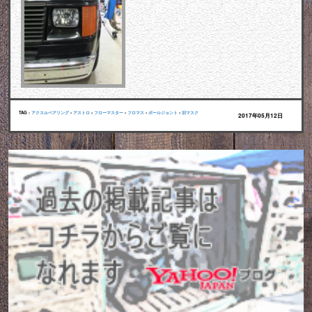
TAG :
アクスルベアリング
•
アストロ
•
フローマスター
•
フロマス
•
ボールジョント
•
旧マスク
2017年05月12日