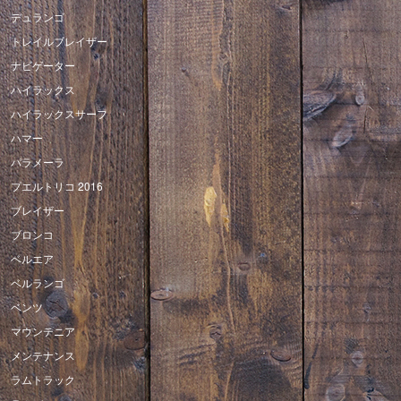
デュランゴ
トレイルブレイザー
ナビゲーター
ハイラックス
ハイラックスサーフ
ハマー
パラメーラ
プエルトリコ 2016
ブレイザー
ブロンコ
ベルエア
ベルランゴ
ベンツ
マウンテニア
メンテナンス
ラムトラック