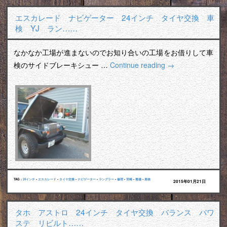
エスカレード ナビゲーター 24インチ タイヤ交換 車
検 YJ ラン……
なかなか工場が進まないのでお知り合いの工場をお借りして車
検のサイドブレーキシュー …
Continue reading
→
TAG :
24インチ
•
エスカレード
•
タイヤ交換
•
ナビゲーター
•
ラングラー
•
修理
•
宮崎
•
整備
•
車検
2015年01月21日
タホ アストロ 24インチ タイヤ交換 バランス パワ
ステ リビルト……