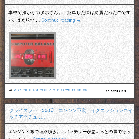
車検で預かりのタホさん。 納車した頃は綺麗だったのです
が、まあ現地 …
Continue reading
→
TAG :
24インチ
•
アストロ
•
アメ車
•
サンセットストリップ
•
タイヤ交換
•
タホ
•
九州
•
宮崎
2015年05月12日
クライスラー 300C エンジン不動 イグニッションスイ
ッチアクチュ……
エンジン不動で連絡頂き。 バッテリーが悪いっとの事で行っ