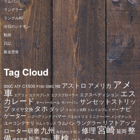
ラムバン
ラングラー
ランクル40
今日のシナモン
動画
日記
板金塗装
Tag Cloud
アメ
アストロ
アメリカ
C1500
300C
H2
ATF
F150
GMC
車
エス
エクスペディション
エアコン
エクスプレス
エクスプローラー
カレード
サンセットストリッ
オーバーホール
サバーバン
タホ
プ
ナビ
ダッジ
タイヤ交換
トレイルブレイザー
トルコン太郎
ゲーター
ハマー
ハブベアリング
プエルトリコ
ミニクーパー
メンテナンス
リフトアップ
ラングラー
ユーコンデナリ
ラムバン
ラムトラック
宮崎
修理
整
九州
ローター研磨
延岡
今日のシナモン
車検
備
販売
構造変更
ＪＫラングラー
買取り