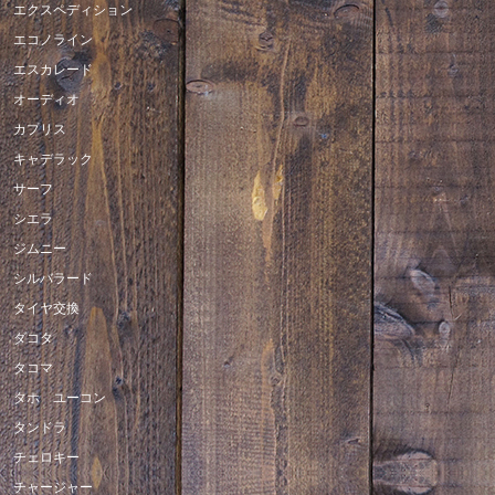
エクスペディション
エコノライン
エスカレード
オーディオ
カプリス
キャデラック
サーフ
シエラ
ジムニー
シルバラード
タイヤ交換
ダコタ
タコマ
タホ ユーコン
タンドラ
チェロキー
チャージャー