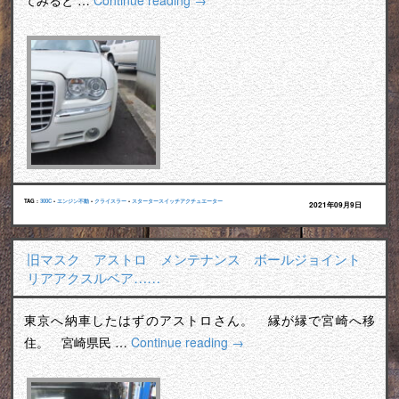
てみると …
Continue reading
→
TAG :
300C
•
エンジン不動
•
クライスラー
•
スタータースイッチアクチュエーター
2021年09月9日
旧マスク アストロ メンテナンス ボールジョイント
リアアクスルベア……
東京へ納車したはずのアストロさん。 縁が縁で宮崎へ移
住。 宮崎県民 …
Continue reading
→