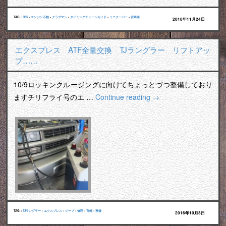
TAG :
R55
•
エンジン不動
•
クラブマン
•
タイミングチェーンカイド
•
ミニクーパー
•
宮崎県
2018年11月24日
エクスプレス ATF全量交換 TJラングラー リフトアッ
プ……
10/9ロッキンクルージングに向けてちょっとづつ整備しており
ますチリフライ号のエ …
Continue reading
→
TAG :
TJラングラー
•
エクスプレス
•
ジープ
•
修理
•
宮崎
•
整備
2016年10月3日