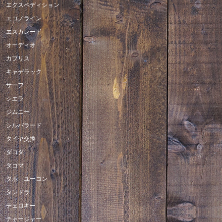
エクスペディション
エコノライン
エスカレード
オーディオ
カプリス
キャデラック
サーフ
シエラ
ジムニー
シルバラード
タイヤ交換
ダコタ
タコマ
タホ ユーコン
タンドラ
チェロキー
チャージャー