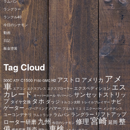
ラムバン
ラングラー
ランクル40
今日のシナモン
動画
日記
板金塗装
Tag Cloud
アメ
アストロ
アメリカ
C1500
300C
H2
ATF
F150
GMC
車
エス
エクスペディション
エアコン
エクスプレス
エクスプローラー
カレード
サンセットストリッ
オーバーホール
サバーバン
タホ
プ
ナビ
ダッジ
タイヤ交換
トレイルブレイザー
トルコン太郎
ゲーター
ハマー
ハブベアリング
プエルトリコ
ミニクーパー
メンテナンス
リフトアップ
ラングラー
ユーコンデナリ
ラムバン
ラムトラック
宮崎
修理
整
九州
ローター研磨
延岡
今日のシナモン
車検
備
販売
構造変更
ＪＫラングラー
買取り