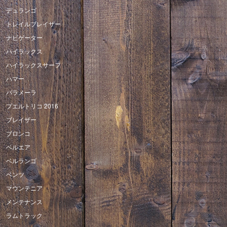
デュランゴ
トレイルブレイザー
ナビゲーター
ハイラックス
ハイラックスサーフ
ハマー
パラメーラ
プエルトリコ 2016
ブレイザー
ブロンコ
ベルエア
ベルランゴ
ベンツ
マウンテニア
メンテナンス
ラムトラック