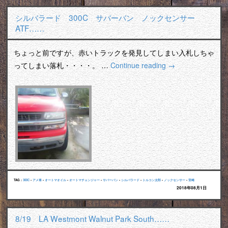
シルバラード 300C サバーバン ノックセンサー
ATF……
ちょっと前ですが、赤いトラックを発見してしまい入札しちゃ
ってしまい落札・・・・。 …
Continue reading
→
TAG :
300C
•
アメ車
•
オートマオイル
•
オートマチェンジャー
•
サバーバン
•
シルバラード
•
トルコン太郎
•
ノックセンサー
•
宮崎
2018年08月1日
8/19 LA Westmont Walnut Park South……