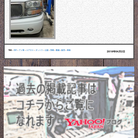
TAG :
D21
•
アメ車
•
エアサス
•
ダットラ
•
公認
•
宮崎
•
整備
•
販売
•
車検
2018年04月2日