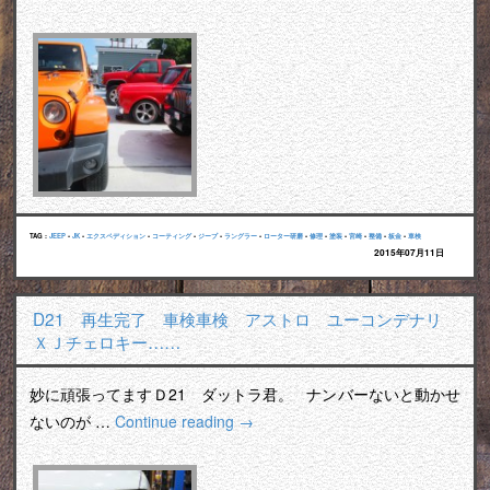
TAG :
JEEP
•
JK
•
エクスペディション
•
コーティング
•
ジープ
•
ラングラー
•
ローター研磨
•
修理
•
塗装
•
宮崎
•
整備
•
板金
•
車検
2015年07月11日
D21 再生完了 車検車検 アストロ ユーコンデナリ
ＸＪチェロキー……
妙に頑張ってますＤ21 ダットラ君。 ナンバーないと動かせ
ないのが …
Continue reading
→