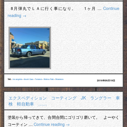
8月弾丸でＬＡに行く事になり。 1ヶ月 …
Continue
reading
→
TAG :
los angeles
•
South Gate
•
Torrance
•
Walnut Park
•
Westmont
2016年09月19日
エクスペディション コーティング JK ラングラー 車
検 軽自動車 ……
塗装から帰ってきて、合間合間にゴリゴリ磨いて。 よーやく
コーティン …
Continue reading
→