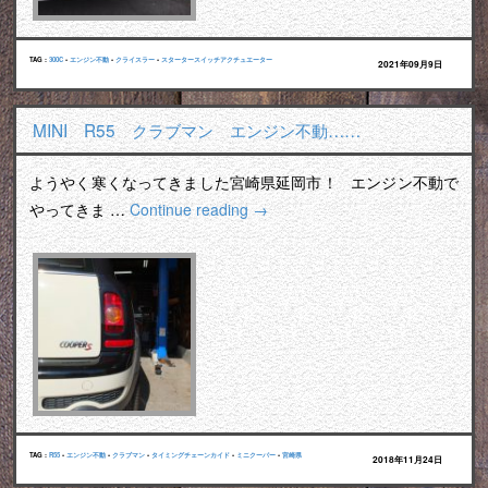
TAG :
300C
•
エンジン不動
•
クライスラー
•
スタータースイッチアクチュエーター
2021年09月9日
MINI R55 クラブマン エンジン不動……
ようやく寒くなってきました宮崎県延岡市！ エンジン不動で
やってきま …
Continue reading
→
TAG :
R55
•
エンジン不動
•
クラブマン
•
タイミングチェーンカイド
•
ミニクーパー
•
宮崎県
2018年11月24日