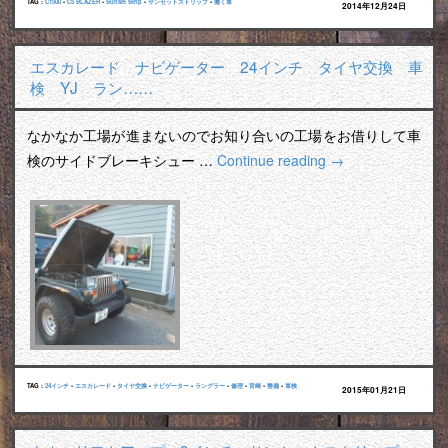
TAG :
C1500
•
C5 BLAZER
•
Sunset Strip
•
サンセットストリップ
•
働く車
2014年12月24日
エスカレード ナビゲーター 24インチ タイヤ交換 車
検 YJ ラン……
なかなか工場が進まないのでお知り合いの工場をお借りして車
検のサイドブレーキシュー …
Continue reading
→
TAG :
24インチ
•
エスカレード
•
タイヤ交換
•
ナビゲーター
•
ラングラー
•
修理
•
宮崎
•
整備
•
車検
2015年01月21日