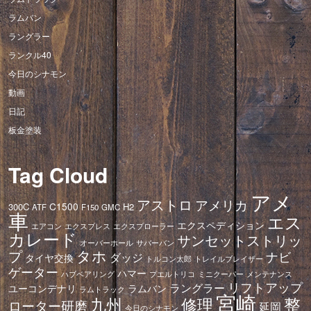
ラムバン
ラングラー
ランクル40
今日のシナモン
動画
日記
板金塗装
Tag Cloud
アメ
アストロ
アメリカ
C1500
300C
H2
ATF
F150
GMC
車
エス
エクスペディション
エアコン
エクスプレス
エクスプローラー
カレード
サンセットストリッ
オーバーホール
サバーバン
タホ
プ
ナビ
ダッジ
タイヤ交換
トレイルブレイザー
トルコン太郎
ゲーター
ハマー
ハブベアリング
プエルトリコ
ミニクーパー
メンテナンス
リフトアップ
ラングラー
ユーコンデナリ
ラムバン
ラムトラック
宮崎
修理
整
九州
ローター研磨
延岡
今日のシナモン