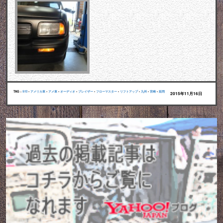
TAG :
S10
•
アメリカ車
•
アメ車
•
オーディオ
•
ブレイザー
•
フローマスター
•
リフトアップ
•
九州
•
宮崎
•
延岡
2015年11月16日