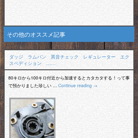
その他のオススメ記事
ダッジ ラムバン 異音チェック レギュレーター エク
スペディション ……
80キロから100キロ付近から加速するとカタカタする！って事
で預かりました珍しい …
Continue reading
→