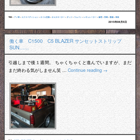
TAG :
アメ車
•
エクスペディション
•
オイル交換
•
オルタネーター
•
ダッジ
•
ラムバン
•
レギュレーター
•
修理
•
宮崎
•
整備
•
車検
2015年08月5日
働く車 C1500 C5 BLAZER サンセットストリップ
SUN……
引越しまで後１週間。 ちゃくちゃくと進んでいますが、まだ
まだ終わる気がしません笑 …
Continue reading
→