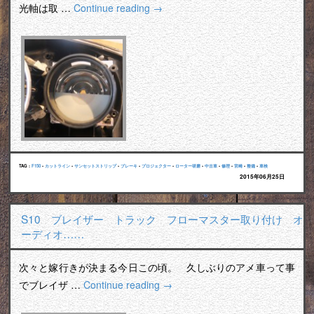
光軸は取 …
Continue reading
→
TAG :
F150
•
カットライン
•
サンセットストリップ
•
ブレーキ
•
プロジェクター
•
ローター研磨
•
中古車
•
修理
•
宮崎
•
整備
•
車検
2015年06月25日
S10 ブレイザー トラック フローマスター取り付け オ
ーディオ……
次々と嫁行きが決まる今日この頃。 久しぶりのアメ車って事
でブレイザ …
Continue reading
→