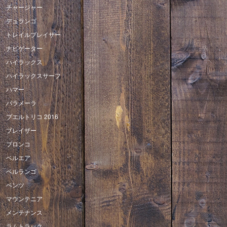
チャージャー
デュランゴ
トレイルブレイザー
ナビゲーター
ハイラックス
ハイラックスサーフ
ハマー
パラメーラ
プエルトリコ 2016
ブレイザー
ブロンコ
ベルエア
ベルランゴ
ベンツ
マウンテニア
メンテナンス
ラムトラック