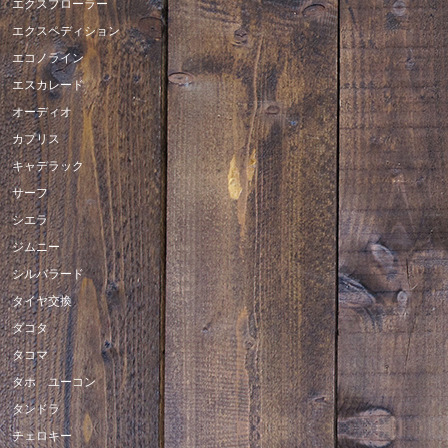
エクスプローラー
エクスペディション
エコノライン
エスカレード
オーディオ
カプリス
キャデラック
サーフ
シエラ
ジムニー
シルバラード
タイヤ交換
ダコタ
タコマ
タホ ユーコン
タンドラ
チェロキー