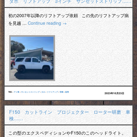
タホ リフトアップ 3インチ サンセットストリップ……
初の2007年以降のリフトアップ依頼 この先のリフトアップ病
を見越 …
Continue reading
→
TAG :
アメ車
•
サンセットストリップ
•
タホ
•
リフトアップ
•
宮崎
•
延岡
2023年10月23日
F150 カットライン プロジェクター ローター研磨 車
検……
この型のエクスペディションやF150のこのヘッドライト。