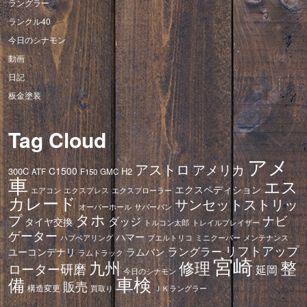
ラングラー
ランクル40
今日のシナモン
動画
日記
板金塗装
Tag Cloud
アメ
アストロ
アメリカ
C1500
300C
H2
ATF
F150
GMC
車
エス
エクスペディション
エアコン
エクスプレス
エクスプローラー
カレード
サンセットストリッ
オーバーホール
サバーバン
タホ
プ
ナビ
ダッジ
タイヤ交換
トレイルブレイザー
トルコン太郎
ゲーター
ハマー
ハブベアリング
プエルトリコ
ミニクーパー
メンテナンス
リフトアップ
ラングラー
ユーコンデナリ
ラムバン
ラムトラック
宮崎
修理
整
九州
ローター研磨
延岡
今日のシナモン
車検
備
販売
構造変更
ＪＫラングラー
買取り