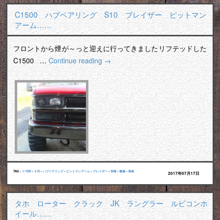
C1500 ハブベアリング S10 ブレイザー ピットマン
アーム……
フロントから煙が～っと迎えに行ってきましたリフテッドした
C1500 …
Continue reading
→
TAG :
Ｃ1500
•
Ｓ10
•
ハブベアリング
•
ピットマンアーム
•
ブレイザー
•
宮崎
•
整備
•
車検
2017年07月17日
タホ ローター クラック JK ラングラー ルビコンホ
イール……