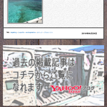
TAG :
kayaking
•
Luquillo
•
sunbaymarina
•
カヤック
•
プエルトリコ
2016年06月29日