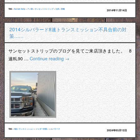
TAG :
Sunset Strip
•
アメ車
•
サンセットストリップ
•
九州
•
宮崎
2014年11月14日
2014シルバラード8速トランスミッション不具合前の対
策……
サンセットストリップのブログを見てご来店頂きました。 8
速8L90 …
Continue reading
→
TAG :
8速トランスミッション
•
ジャダー対策
•
シルバラード
2024年03月12日