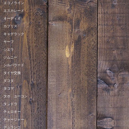
エコノライン
エスカレード
オーディオ
カプリス
キャデラック
サーフ
シエラ
ジムニー
シルバラード
タイヤ交換
ダコタ
タコマ
タホ ユーコン
タンドラ
チェロキー
チャージャー
デュランゴ