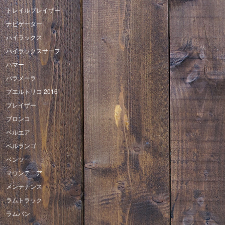
トレイルブレイザー
ナビゲーター
ハイラックス
ハイラックスサーフ
ハマー
パラメーラ
プエルトリコ 2016
ブレイザー
ブロンコ
ベルエア
ベルランゴ
ベンツ
マウンテニア
メンテナンス
ラムトラック
ラムバン