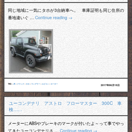
同じ地域に一気にタホが3台納車へ。 車庫証明も同じ住所の
番地違いぐ …
Continue reading
→
TAG :
JK
•
クラック
•
タホ
•
ラングラー
•
ルビコン
•
ローター
2017年06月15日
ユーコンデナリ アストロ フローマスター 300C 車
検……
メーターにABSやブレーキのマークが付いたよ～って事でやっ
てきたユーコンデナリさ …
Continue reading
→