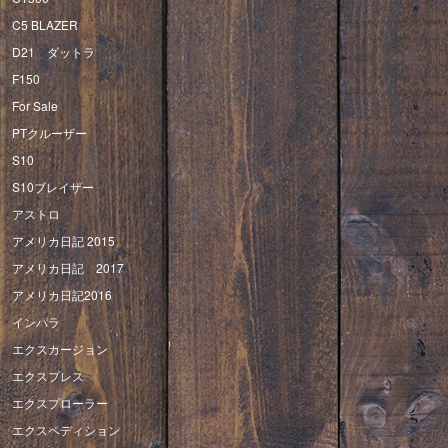
C5 BLAZER
D21 ダットラ
F150
For Sale
PTクルーザー
S10
S10ブレイザー
アストロ
アメリカ日記 2015
アメリカ日記 2017
アメリカ日記2016
インパラ
エクスカージョン
エクスプレス
エクスプローラー
エクスペディション