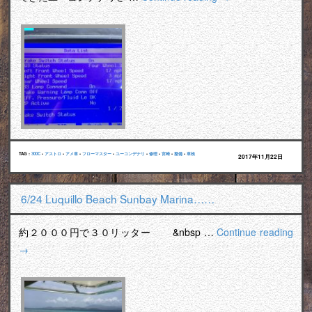
TAG :
300C
•
アストロ
•
アメ車
•
フローマスター
•
ユーコンデナリ
•
修理
•
宮崎
•
整備
•
車検
2017年11月22日
6/24 Luquillo Beach Sunbay Marina……
約２０００円で３０リッター &nbsp …
Continue reading
→