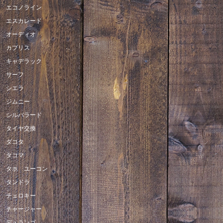
エコノライン
エスカレード
オーディオ
カプリス
キャデラック
サーフ
シエラ
ジムニー
シルバラード
タイヤ交換
ダコタ
タコマ
タホ ユーコン
タンドラ
チェロキー
チャージャー
デュランゴ