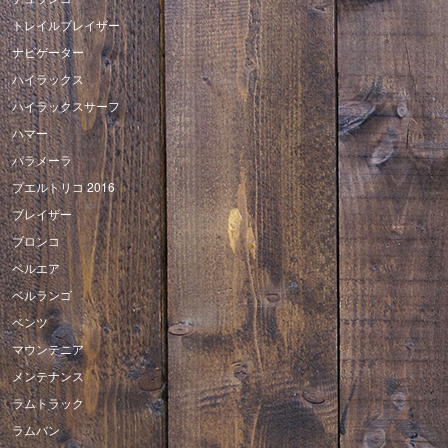
トレイルブレイザー
ナビゲーター
ハイラックス
ハイラックスサーフ
ハマー
パラメーラ
プエルトリコ 2016
ブレイザー
ブロンコ
ベルエア
ベルランゴ
ベンツ
マウンテニア
メンテナンス
ラムトラック
ラムバン