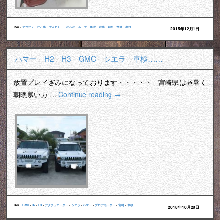
TAG :
アウディ
•
アメ車
•
ヴォクシー
•
ボルボ
•
ムーヴ
•
修理
•
宮崎
•
延岡
•
整備
•
車検
2015年12月1日
ハマー H2 H3 GMC シエラ 車検……
放置プレイぎみになっております・・・・・ 宮崎県は昼暑く
朝晩寒いカ …
Continue reading
→
TAG :
GMC
•
H2
•
H3
•
アクチュエーター
•
シエラ
•
ハマー
•
ブロアモーター
•
宮崎
•
車検
2018年10月28日