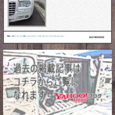
TAG :
300C
•
エンジン不動
•
クライスラー
•
スタータースイッチアクチュエーター
2021年09月9日