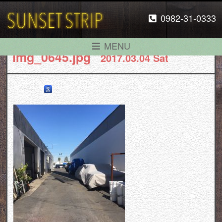
0982-31-0333
MENU
img_0645.jpg
2017.03.04 Sat