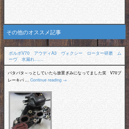
その他のオススメ記事
ボルボV70 アウディA3 ヴォクシー ローター研磨 ム
ーヴ 水漏れ……
バタバタ～っとしていたら放置ぎみになってました笑 V70ブ
レーキパ …
Continue reading
→