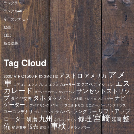
ラングラー
ランクル40
今日のシナモン
動画
日記
板金塗装
Tag Cloud
アメ
アストロ
アメリカ
C1500
300C
H2
ATF
F150
GMC
車
エス
エクスペディション
エアコン
エクスプレス
エクスプローラー
カレード
サンセットストリッ
オーバーホール
サバーバン
タホ
プ
ナビ
ダッジ
タイヤ交換
トレイルブレイザー
トルコン太郎
ゲーター
ハマー
ハブベアリング
プエルトリコ
ミニクーパー
メンテナンス
リフトアップ
ラングラー
ユーコンデナリ
ラムバン
ラムトラック
宮崎
修理
整
九州
ローター研磨
延岡
今日のシナモン
車検
備
販売
構造変更
ＪＫラングラー
買取り