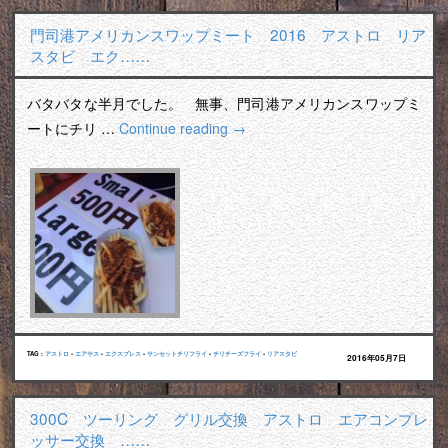
門司港アメリカンスワップミート 2016 アストロ リア
スタビ エク……
バタバタな半月でした。 無事、門司港アメリカンスワップミ
ートにチリ …
Continue reading
→
TAG :
アストロ
•
エアサス
•
エクスプレス
•
サンセットチリフライ
•
チリチーズフライ
•
リアスタビ
2016年05月7日
300C ツーリング グリル交換 アストロ エアコンプレ
ッサー交換 ……