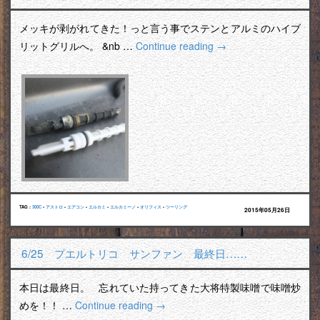
メッキが剥がれてきた！っと言う事でステンとアルミのハイブ
リットグリルへ。 &nb …
Continue reading
→
TAG :
300C
•
アストロ
•
エアコン
•
エルカミ
•
エルカミーノ
•
オリフィス
•
ツーリング
2015年05月26日
6/25 プエルトリコ サンファン 最終日……
本日は最終日。 忘れていた持ってきた大将特製味噌で味噌炒
めを！！ …
Continue reading
→