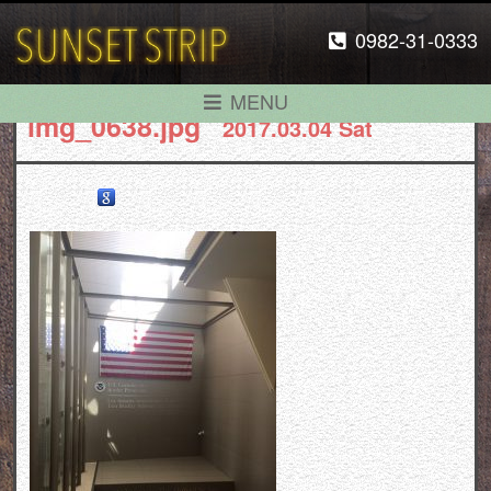
0982-31-0333
MENU
img_0638.jpg
2017.03.04 Sat