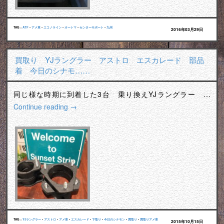
TAG :
ATF
•
アメ車
•
エコノライン
•
オートマ
•
センターサポート
•
九州
2016年03月29日
買取り YJラングラー アストロ エスカレード 部品
着 今日のシナモ……
同じ様な時期に到着した3台 乗り換えYJラングラー …
Continue reading
→
TAG :
YJラングラー
•
アストロ
•
アメ車
•
エスカレード
•
下取り
•
今日のシナモン
•
買取り
•
買取りアメ車
2015年10月15日