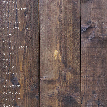
デュランゴ
トレイルブレイザー
ナビゲーター
ハイラックス
ハイラックスサーフ
ハマー
パラメーラ
プエルトリコ 2016
ブレイザー
ブロンコ
ベルエア
ベルランゴ
ベンツ
マウンテニア
メンテナンス
ラムトラック
ラムバン