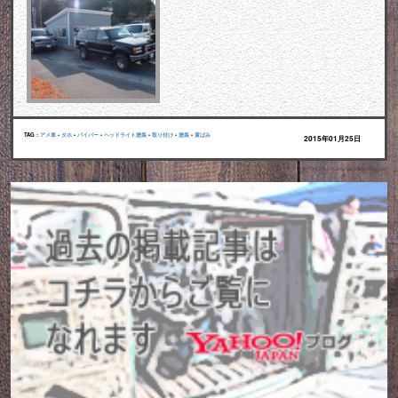
TAG :
アメ車
•
タホ
•
バイパー
•
ヘッドライト塗装
•
取り付け
•
塗装
•
黄ばみ
2015年01月25日