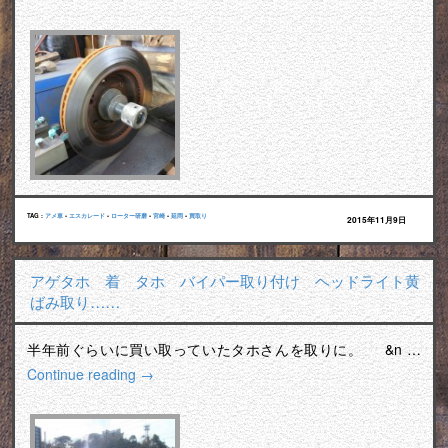
TAG :
アメ車
•
エスカレード
•
ローター研磨
•
宮崎
•
延岡
•
買取り
2015年11月9日
アゲタホ 着 タホ バイパー取り付け ヘッドライト黄
ばみ取り……
半年前ぐらいに買い取っていたタホさんを取りに。 &n …
Continue reading
→