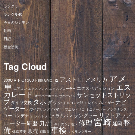
ラングラー
ランクル40
今日のシナモン
動画
日記
板金塗装
Tag Cloud
アメ
アストロ
アメリカ
C1500
300C
H2
ATF
F150
GMC
車
エス
エクスペディション
エアコン
エクスプレス
エクスプローラー
カレード
サンセットストリッ
オーバーホール
サバーバン
タホ
プ
ナビ
ダッジ
タイヤ交換
トレイルブレイザー
トルコン太郎
ゲーター
ハマー
ハブベアリング
プエルトリコ
ミニクーパー
メンテナンス
リフトアップ
ラングラー
ユーコンデナリ
ラムバン
ラムトラック
宮崎
修理
整
九州
ローター研磨
延岡
今日のシナモン
車検
備
販売
構造変更
ＪＫラングラー
買取り