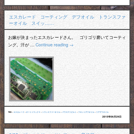
エスカレード コーティング デフオイル トランスファ
ーオイル スイッ……
お嫁が決まったエスカレードさん。 ゴリゴリ磨いてコーティ
ング。汗が …
Continue reading
→
TAG :
エスカレード
•
オートトラックⅡ
•
トランスファーオイル
•
パワステリビルト
•
フロントデフオイル
•
リアデフオイル
2015年08月29日