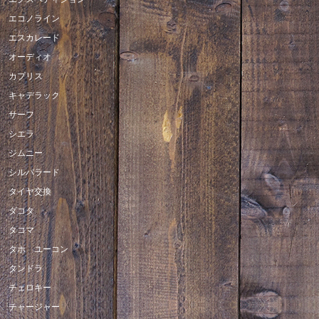
エコノライン
エスカレード
オーディオ
カプリス
キャデラック
サーフ
シエラ
ジムニー
シルバラード
タイヤ交換
ダコタ
タコマ
タホ ユーコン
タンドラ
チェロキー
チャージャー