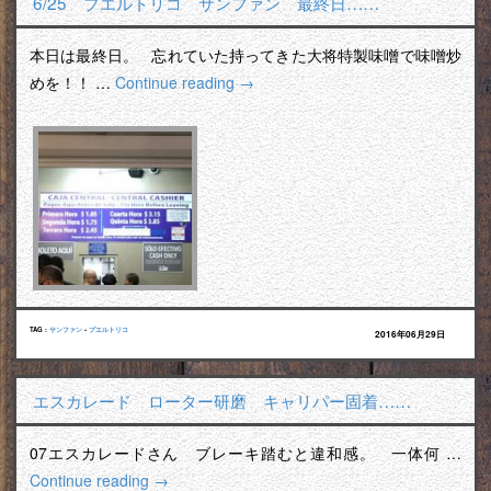
6/25 プエルトリコ サンファン 最終日……
本日は最終日。 忘れていた持ってきた大将特製味噌で味噌炒
めを！！ …
Continue reading
→
TAG :
サンファン
•
プエルトリコ
2016年06月29日
エスカレード ローター研磨 キャリパー固着……
07エスカレードさん ブレーキ踏むと違和感。 一体何 …
Continue reading
→