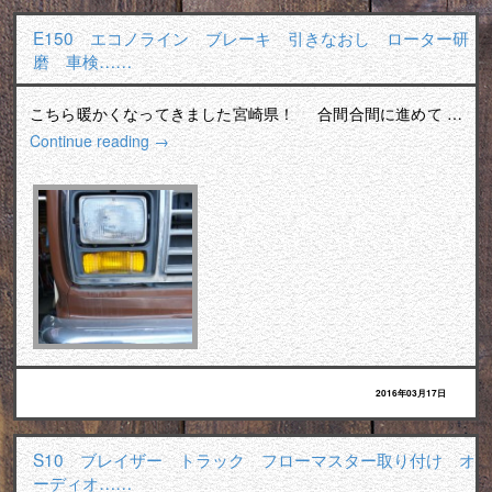
E150 エコノライン ブレーキ 引きなおし ローター研
磨 車検……
こちら暖かくなってきました宮崎県！ 合間合間に進めて …
Continue reading
→
2016年03月17日
S10 ブレイザー トラック フローマスター取り付け オ
ーディオ……