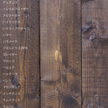
デュランゴ
トレイルブレイザー
ナビゲーター
ハイラックス
ハイラックスサーフ
ハマー
パラメーラ
プエルトリコ 2016
ブレイザー
ブロンコ
ベルエア
ベルランゴ
ベンツ
マウンテニア
メンテナンス
ラムトラック
ラムバン