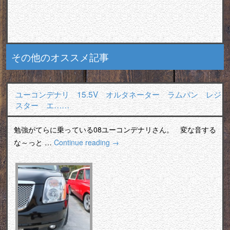
その他のオススメ記事
ユーコンデナリ 15.5V オルタネーター ラムバン レジ
スター エ……
勉強がてらに乗っている08ユーコンデナリさん。 変な音する
な～っと …
Continue reading
→