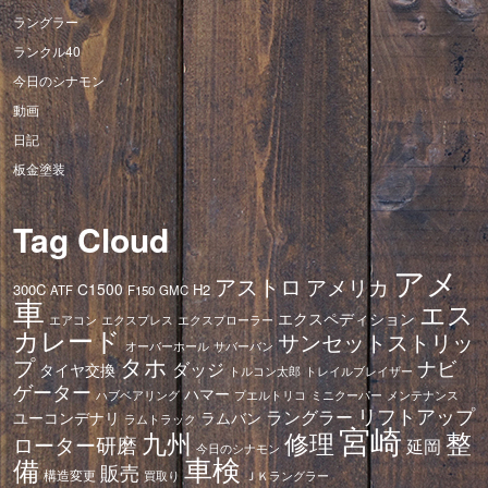
ラングラー
ランクル40
今日のシナモン
動画
日記
板金塗装
Tag Cloud
アメ
アストロ
アメリカ
C1500
300C
H2
ATF
F150
GMC
車
エス
エクスペディション
エアコン
エクスプレス
エクスプローラー
カレード
サンセットストリッ
オーバーホール
サバーバン
タホ
プ
ナビ
ダッジ
タイヤ交換
トレイルブレイザー
トルコン太郎
ゲーター
ハマー
ハブベアリング
プエルトリコ
ミニクーパー
メンテナンス
リフトアップ
ラングラー
ユーコンデナリ
ラムバン
ラムトラック
宮崎
修理
整
九州
ローター研磨
延岡
今日のシナモン
車検
備
販売
構造変更
ＪＫラングラー
買取り