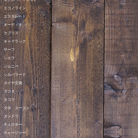
エコノライン
エスカレード
オーディオ
カプリス
キャデラック
サーフ
シエラ
ジムニー
シルバラード
タイヤ交換
ダコタ
タコマ
タホ ユーコン
タンドラ
チェロキー
チャージャー