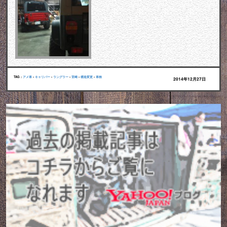
TAG :
アメ車
•
キャリパー
•
ラングラー
•
宮崎
•
構造変更
•
車検
2014年12月27日