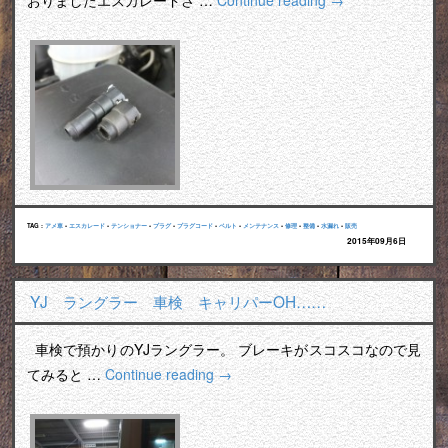
おりましたエスカレードさ …
Continue reading
→
TAG :
アメ車
•
エスカレード
•
テンショナー
•
プラグ
•
プラグコード
•
ベルト
•
メンテナンス
•
修理
•
整備
•
水漏れ
•
販売
2015年09月6日
YJ ラングラー 車検 キャリパーOH……
車検で預かりのYJラングラー。 ブレーキがスコスコなので見
てみると …
Continue reading
→