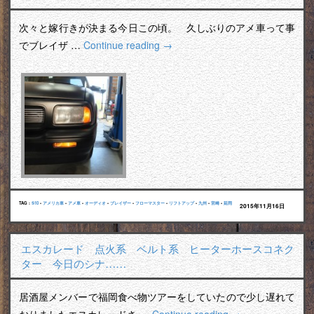
次々と嫁行きが決まる今日この頃。 久しぶりのアメ車って事
でブレイザ …
Continue reading
→
TAG :
S10
•
アメリカ車
•
アメ車
•
オーディオ
•
ブレイザー
•
フローマスター
•
リフトアップ
•
九州
•
宮崎
•
延岡
2015年11月16日
エスカレード 点火系 ベルト系 ヒーターホースコネク
ター 今日のシナ……
居酒屋メンバーで福岡食べ物ツアーをしていたので少し遅れて