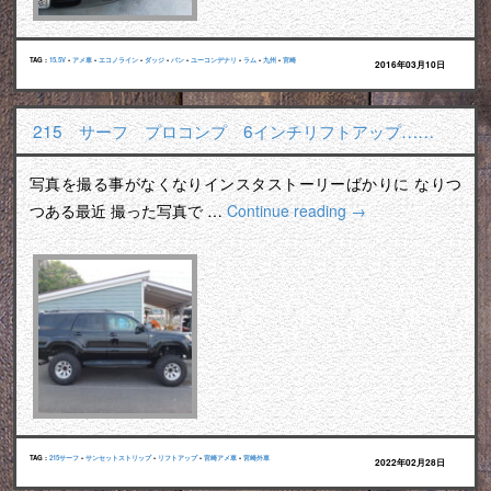
TAG :
15.5V
•
アメ車
•
エコノライン
•
ダッジ
•
バン
•
ユーコンデナリ
•
ラム
•
九州
•
宮崎
2016年03月10日
215 サーフ プロコンプ 6インチリフトアップ……
写真を撮る事がなくなりインスタストーリーばかりに なりつ
つある最近 撮った写真で …
Continue reading
→
TAG :
215サーフ
•
サンセットストリップ
•
リフトアップ
•
宮崎アメ車
•
宮崎外車
2022年02月28日