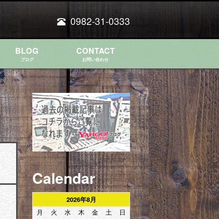
0982-31-0333
BLOG
CONTACT
ブログ
お問い合わせ
Calendar
2026年8月
月
火
水
木
金
土
日