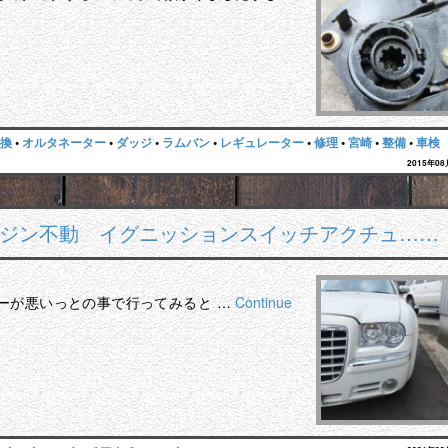
換
•
オルタネーター
•
ダッジ
•
ラムバン
•
レギュレーター
•
修理
•
宮崎
•
整備
•
車検
2015年0
エンジン不動 イグニッションスイッチアクチュ……
ーが悪いっとの事で行ってみると …
Continue