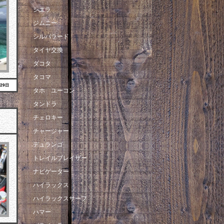
シエラ
ジムニー
シルバラード
タイヤ交換
ダコタ
タコマ
月29日
タホ ユーコン
タンドラ
チェロキー
チャージャー
デュランゴ
トレイルブレイザー
ナビゲーター
ハイラックス
ハイラックスサーフ
ハマー