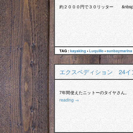
約２０００円で３０リッター &nbsp
TAG :
kayaking
•
Luquillo
•
sunbaymarina
エクスペディション 24イ
7年間使えたニットーのタイヤさん。
reading
→