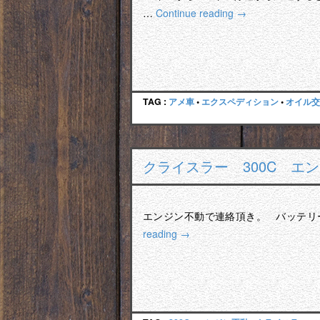
…
Continue reading
→
TAG :
アメ車
•
エクスペディション
•
オイル交
クライスラー 300C 
エンジン不動で連絡頂き。 バッテリ
reading
→