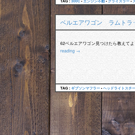
TAG :
300C
•
エンジン不動
•
クライスラー
•
ベルエアワゴン ラムトラ
62ベルエアワゴン見つけたら教えて
reading
→
TAG :
ギブソンマフラー
•
ヘッドライトスチ