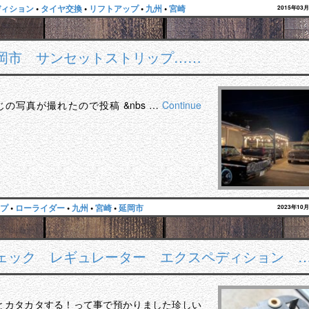
ディション
•
タイヤ交換
•
リフトアップ
•
九州
•
宮崎
2015年03
岡市 サンセットストリップ……
の写真が撮れたので投稿 &nbs …
Continue
プ
•
ローライダー
•
九州
•
宮崎
•
延岡市
2023年10
ェック レギュレーター エクスペディション 
るとカタカタする！って事で預かりました珍しい