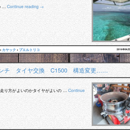
 …
Continue reading
→
•
カヤック
•
プエルトリコ
2016年06
ンチ タイヤ交換 C1500 構造変更……
 走り方がよいのかタイヤがよいの …
Continue