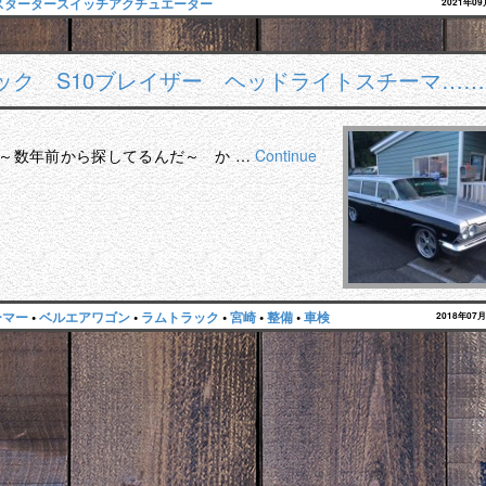
スタータースイッチアクチュエーター
2021年0
ック S10ブレイザー ヘッドライトスチーマ……
よ～数年前から探してるんだ～ か …
Continue
ーマー
•
ベルエアワゴン
•
ラムトラック
•
宮崎
•
整備
•
車検
2018年07