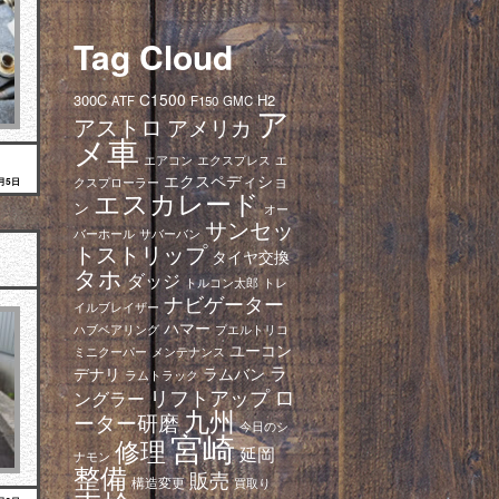
Tag Cloud
C1500
300C
H2
ATF
F150
GMC
ア
アストロ
アメリカ
メ車
エアコン
エクスプレス
エ
エクスペディショ
クスプローラー
8月5日
エスカレード
ン
オー
サンセッ
バーホール
サバーバン
トストリップ
タイヤ交換
タホ
ダッジ
トレ
トルコン太郎
ナビゲーター
イルブレイザー
ハマー
ハブベアリング
プエルトリコ
ユーコン
ミニクーパー
メンテナンス
ラ
デナリ
ラムバン
ラムトラック
ロ
リフトアップ
ングラー
九州
ーター研磨
今日のシ
宮崎
修理
延岡
ナモン
整備
販売
構造変更
買取り