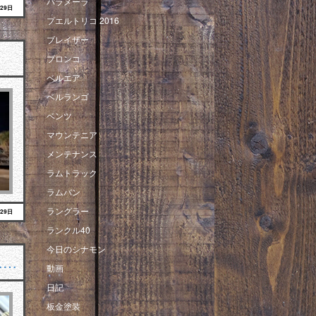
パラメーラ
月29日
プエルトリコ 2016
ブレイザー
ブロンコ
ベルエア
ベルランゴ
ベンツ
マウンテニア
メンテナンス
ラムトラック
ラムバン
ラングラー
月29日
ランクル40
今日のシナモン
……
動画
日記
板金塗装