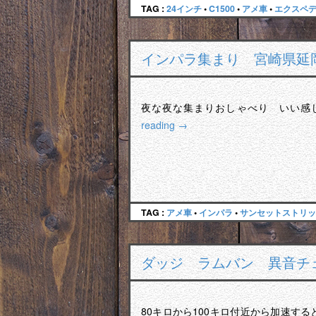
TAG :
24インチ
•
C1500
•
アメ車
•
エクスペ
インパラ集まり 宮崎県延
夜な夜な集まりおしゃべり いい感じ
reading
→
TAG :
アメ車
•
インパラ
•
サンセットストリッ
ダッジ ラムバン 異音チ
80キロから100キロ付近から加速す