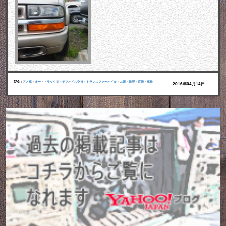
TAG :
アメ車
•
オートトラックⅡ
•
デフオイル交換
•
トランスファーオイル
•
九州
•
修理
•
宮崎
•
車検
2016年04月14日