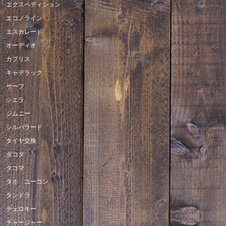
エクスペディション
エコノライン
エスカレード
オーディオ
カプリス
キャデラック
サーフ
シエラ
ジムニー
シルバラード
タイヤ交換
ダコタ
タコマ
タホ ユーコン
タンドラ
チェロキー
チャージャー