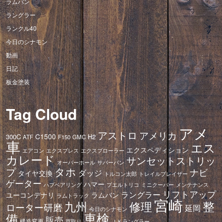
ラムバン
ラングラー
ランクル40
今日のシナモン
動画
日記
板金塗装
Tag Cloud
アメ
アストロ
アメリカ
C1500
300C
H2
ATF
F150
GMC
車
エス
エクスペディション
エアコン
エクスプレス
エクスプローラー
カレード
サンセットストリッ
オーバーホール
サバーバン
タホ
プ
ナビ
ダッジ
タイヤ交換
トレイルブレイザー
トルコン太郎
ゲーター
ハマー
ハブベアリング
プエルトリコ
ミニクーパー
メンテナンス
リフトアップ
ラングラー
ユーコンデナリ
ラムバン
ラムトラック
宮崎
修理
整
九州
ローター研磨
延岡
今日のシナモン
車検
備
販売
構造変更
ＪＫラングラー
買取り