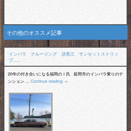
その他のオススメ記事
インパラ クルージング 須美江 サンセットストリッ
プ……
20年の付き合いになる福岡のＩ氏 延岡市のインパラ乗りのテ
ンション …
Continue reading
→