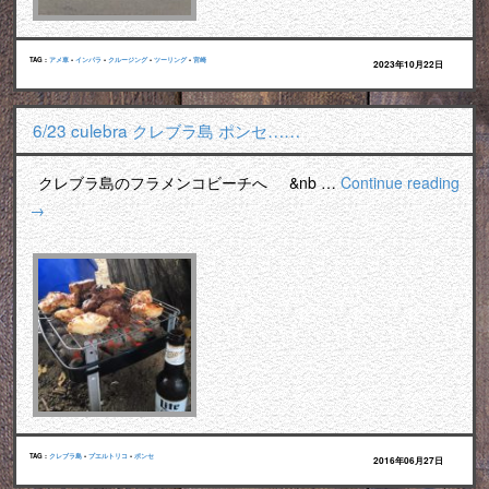
TAG :
アメ車
•
インパラ
•
クルージング
•
ツーリング
•
宮崎
2023年10月22日
6/23 culebra クレブラ島 ポンセ……
クレブラ島のフラメンコビーチへ &nb …
Continue reading
→
TAG :
クレブラ島
•
プエルトリコ
•
ポンセ
2016年06月27日