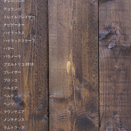
チャージャー
デュランゴ
トレイルブレイザー
ナビゲーター
ハイラックス
ハイラックスサーフ
ハマー
パラメーラ
プエルトリコ 2016
ブレイザー
ブロンコ
ベルエア
ベルランゴ
ベンツ
マウンテニア
メンテナンス
ラムトラック