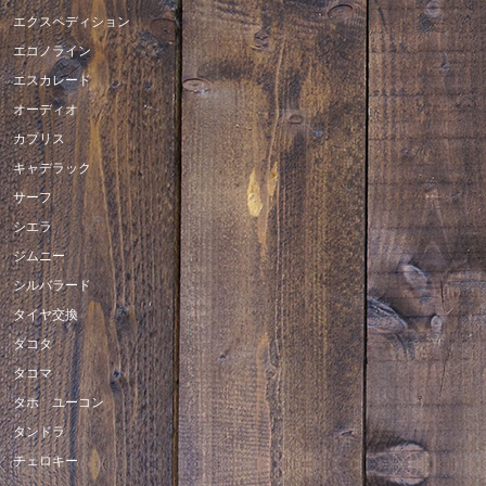
エクスペディション
エコノライン
エスカレード
オーディオ
カプリス
キャデラック
サーフ
シエラ
ジムニー
シルバラード
タイヤ交換
ダコタ
タコマ
タホ ユーコン
タンドラ
チェロキー