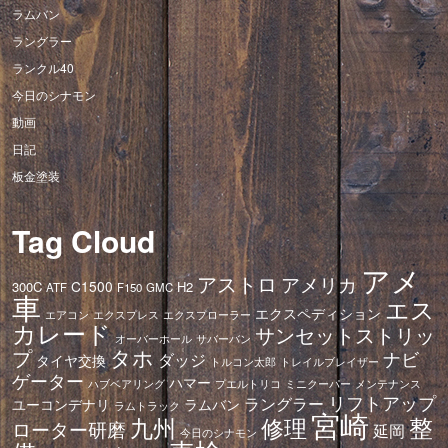
ラムバン
ラングラー
ランクル40
今日のシナモン
動画
日記
板金塗装
Tag Cloud
アメ
アストロ
アメリカ
C1500
300C
H2
ATF
F150
GMC
車
エス
エクスペディション
エアコン
エクスプレス
エクスプローラー
カレード
サンセットストリッ
オーバーホール
サバーバン
タホ
プ
ナビ
ダッジ
タイヤ交換
トレイルブレイザー
トルコン太郎
ゲーター
ハマー
ハブベアリング
プエルトリコ
ミニクーパー
メンテナンス
リフトアップ
ラングラー
ユーコンデナリ
ラムバン
ラムトラック
宮崎
修理
整
九州
ローター研磨
延岡
今日のシナモン