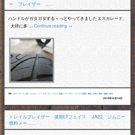
ー ブレイザー ……
ハンドルがガタガタする～っとやってきましたエスカレード。
大径に多 …
Continue reading
→
TAG :
24インチ
•
アメ車
•
エスカレード
•
スターター
•
タイヤ交換
•
ブレイザー
•
ローター研磨
•
修理
•
宮崎
•
延岡
•
整備
•
販売
2015年10月14日
トレイルブレイザー 後期LTフェイス JA22 ジムニー
燃料メー……