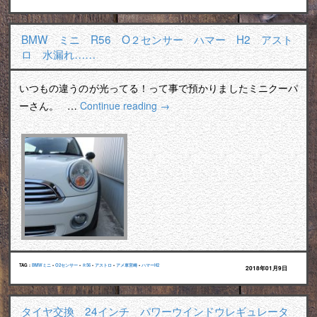
BMW ミニ R56 O２センサー ハマー H2 アスト
ロ 水漏れ……
いつもの違うのが光ってる！って事で預かりましたミニクーパ
ーさん。 …
Continue reading
→
TAG :
BMWミニ
•
O2センサー
•
Ｒ56
•
アストロ
•
アメ車宮崎
•
ハマーH2
2018年01月9日
タイヤ交換 24インチ パワーウインドウレギュレータ