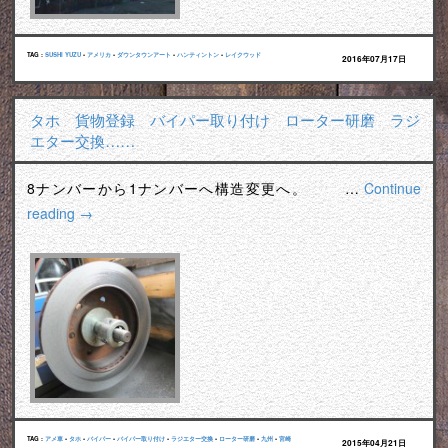
TAG :
SUSHI YUZU
•
アメリカ
•
ダウンタウンアート
•
ハンティントン
•
レイクウッド
2016年07月17日
タホ 貨物登録 バイパー取り付け ローター研磨 ラジ
エター交換……
8ナンバーから1ナンバーへ構造変更へ。 …
Continue
reading
→
TAG :
アメ車
•
タホ
•
バイパー
•
バイパー取り付け
•
ラジエター交換
•
ローター研磨
•
九州
•
宮崎
2015年04月21日