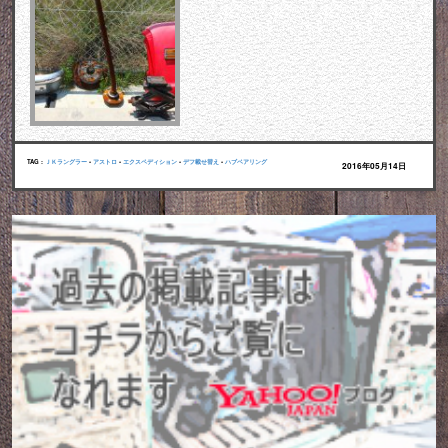
TAG :
ＪＫラングラー
•
アストロ
•
エクスペディション
•
デフ載せ替え
•
ハブベアリング
2016年05月14日