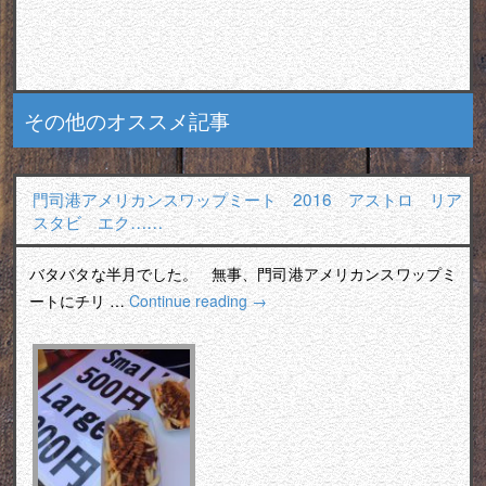
その他のオススメ記事
門司港アメリカンスワップミート 2016 アストロ リア
スタビ エク……
バタバタな半月でした。 無事、門司港アメリカンスワップミ
ートにチリ …
Continue reading
→