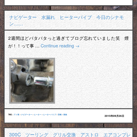
ナビゲーター 水漏れ ヒーターパイプ 今日のシナモ
ン……
2週間ほどバタバタっと過ぎてブログ忘れていました笑 煙
が！！って事 …
Continue reading
→
TAG :
アメ車
•
ナビゲーター
•
ヒーター
•
ヒーターパイプ
•
宮崎
•
車検
2015年09月26日
300C ツーリング グリル交換 アストロ エアコンプレ