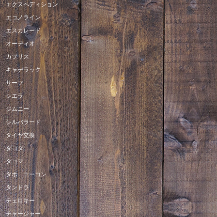
エクスペディション
エコノライン
エスカレード
オーディオ
カプリス
キャデラック
サーフ
シエラ
ジムニー
シルバラード
タイヤ交換
ダコタ
タコマ
タホ ユーコン
タンドラ
チェロキー
チャージャー