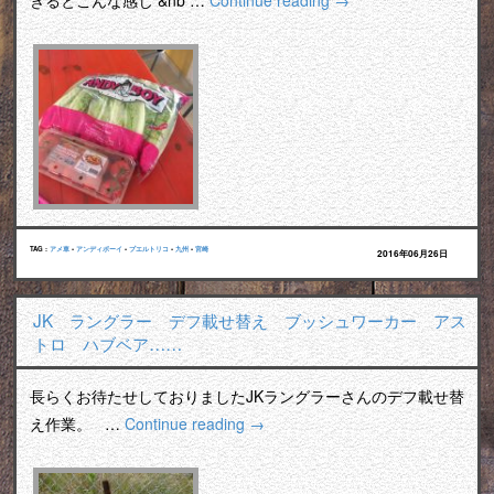
きるとこんな感じ &nb …
Continue reading
→
TAG :
アメ車
•
アンディボーイ
•
プエルトリコ
•
九州
•
宮崎
2016年06月26日
JK ラングラー デフ載せ替え ブッシュワーカー アス
トロ ハブベア……
長らくお待たせしておりましたJKラングラーさんのデフ載せ替
え作業。 …
Continue reading
→