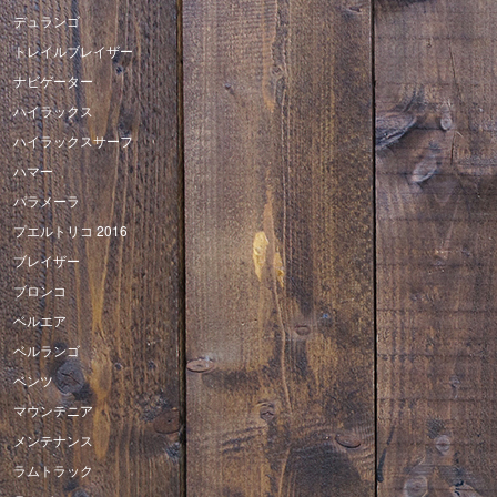
デュランゴ
トレイルブレイザー
ナビゲーター
ハイラックス
ハイラックスサーフ
ハマー
パラメーラ
プエルトリコ 2016
ブレイザー
ブロンコ
ベルエア
ベルランゴ
ベンツ
マウンテニア
メンテナンス
ラムトラック