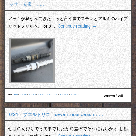
ッサー交換 ……
メッキが剥がれてきた！っと言う事でステンとアルミのハイブ
リットグリルへ。 &nb …
Continue reading
→
TAG :
300C
•
アストロ
•
エアコン
•
エルカミ
•
エルカミーノ
•
オリフィス
•
ツーリング
2015年05月26日
6/21 プエルトリコ seven seas beach……
朝はのんびりでって事でしたが時差ぼでそうにもいかず 朝起