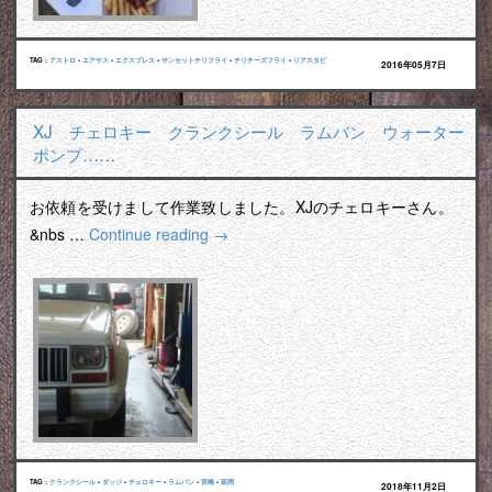
TAG :
アストロ
•
エアサス
•
エクスプレス
•
サンセットチリフライ
•
チリチーズフライ
•
リアスタビ
2016年05月7日
XJ チェロキー クランクシール ラムバン ウォーター
ポンプ……
お依頼を受けまして作業致しました。XJのチェロキーさん。
&nbs …
Continue reading
→
TAG :
クランクシール
•
ダッジ
•
チェロキー
•
ラムバン
•
宮崎
•
延岡
2018年11月2日