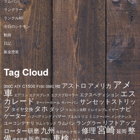
ラムバン
ラングラー
ランクル40
今日のシナモン
動画
日記
板金塗装
Tag Cloud
アメ
アストロ
アメリカ
C1500
300C
H2
ATF
F150
GMC
車
エス
エクスペディション
エアコン
エクスプレス
エクスプローラー
カレード
サンセットストリッ
オーバーホール
サバーバン
タホ
プ
ナビ
ダッジ
タイヤ交換
トレイルブレイザー
トルコン太郎
ゲーター
ハマー
ハブベアリング
プエルトリコ
ミニクーパー
メンテナンス
リフトアップ
ラングラー
ユーコンデナリ
ラムバン
ラムトラック
宮崎
修理
整
九州
ローター研磨
延岡
今日のシナモン
車検
備
販売
構造変更
ＪＫラングラー
買取り