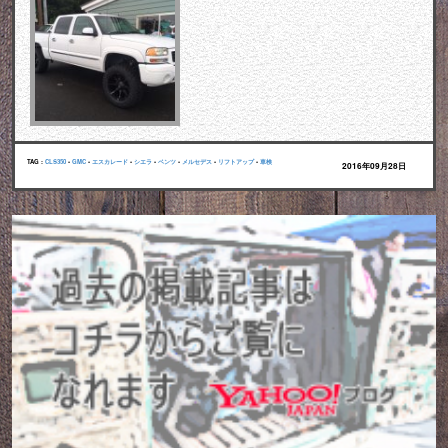
TAG :
CLS350
•
GMC
•
エスカレード
•
シエラ
•
ベンツ
•
メルセデス
•
リフトアップ
•
車検
2016年09月28日