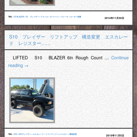
TAG :
C5 BLAZER
•
C5 ブレイザー
•
アストロ
•
サバーバン
•
ブレーキ
•
ローター研磨
2014年11月30日
S10 ブレイザー リフトアップ 構造変更 エスカレー
ド レジスター……
LIFTED S10 BLAZER 6in Rough Count …
Continue
reading
→
TAG :
S10
•
S10ブレイザー
•
エスカレード
•
リフトアップ
•
レジスター
•
構造変更
2015年11月5日