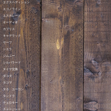
エクスペディション
エコノライン
エスカレード
オーディオ
カプリス
キャデラック
サーフ
シエラ
ジムニー
シルバラード
タイヤ交換
ダコタ
タコマ
タホ ユーコン
タンドラ
チェロキー
チャージャー