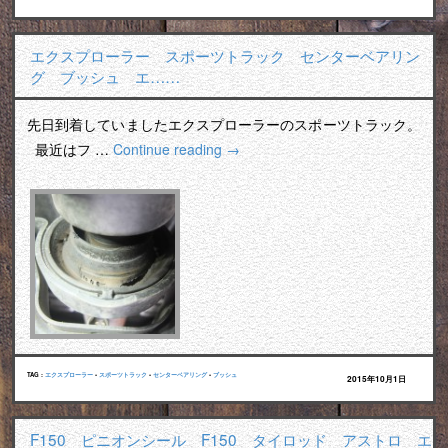
エクスプローラー スポーツトラック センターベアリン
グ ブッシュ エ……
先日到着していましたエクスプローラーのスポーツトラック。
最近はフ …
Continue reading
→
TAG :
エクスプローラー
•
スポーツトラック
•
センターベアリング
•
ブッシュ
2015年10月1日
F150 ピニオンシール F150 タイロッド アストロ エ