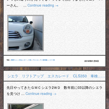
ーさん。 …
Continue reading
→
TAG :
BMWミニ
•
O2センサー
•
Ｒ56
•
アストロ
•
アメ車宮崎
•
ハマーH2
2018年01月9日
シエラ リフトアップ エスカレード CLS350 車検……
先日やってきたＧＭＣシエラ2ＷＤ 数年前に03以降のシエラ
を見つけ …
Continue reading
→