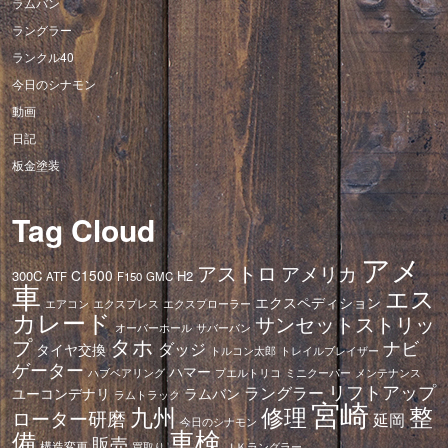
ラムバン
ラングラー
ランクル40
今日のシナモン
動画
日記
板金塗装
Tag Cloud
アメ
アストロ
アメリカ
C1500
300C
H2
ATF
F150
GMC
車
エス
エクスペディション
エアコン
エクスプレス
エクスプローラー
カレード
サンセットストリッ
オーバーホール
サバーバン
タホ
プ
ナビ
ダッジ
タイヤ交換
トレイルブレイザー
トルコン太郎
ゲーター
ハマー
ハブベアリング
プエルトリコ
ミニクーパー
メンテナンス
リフトアップ
ラングラー
ユーコンデナリ
ラムバン
ラムトラック
宮崎
修理
整
九州
ローター研磨
延岡
今日のシナモン
車検
備
販売
構造変更
ＪＫラングラー
買取り