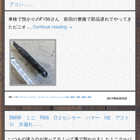
アコン……
車検で預かりのF150さん 前回の整備で部品遅れでやってき
たピニオ …
Continue reading
→
TAG :
F150
•
アストロ
•
エアコン
•
タイロッド
•
ピニオンシール
•
九州
•
修理
•
宮崎
•
整備
•
車検
2017年06月25日
BMW ミニ R56 O２センサー ハマー H2 アスト
ロ 水漏れ……
いつもの違うのが光ってる！って事で預かりましたミニクーパ