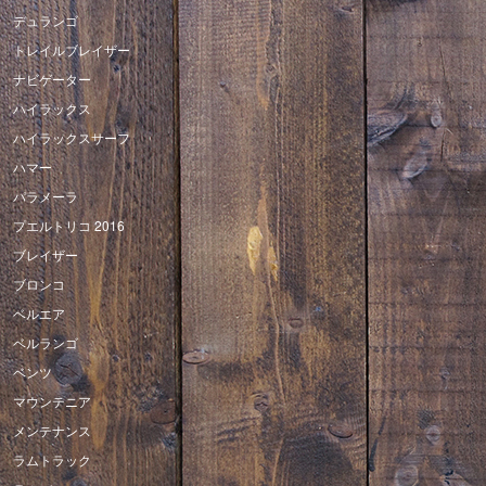
デュランゴ
トレイルブレイザー
ナビゲーター
ハイラックス
ハイラックスサーフ
ハマー
パラメーラ
プエルトリコ 2016
ブレイザー
ブロンコ
ベルエア
ベルランゴ
ベンツ
マウンテニア
メンテナンス
ラムトラック