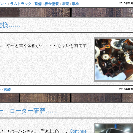
ント
•
ラムトラック
•
整備
•
板金塗装
•
販売
•
車検
2016年02
交換……
。 やっと書く余裕が・・・・ ちょいと前です
ー
•
宮崎
2019年12
ー ローター研磨……
したサバーバンさん。 早速上げて …
Continue