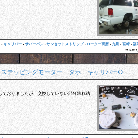
ル
•
キャリパー
•
サバーバン
•
サンセットストリップ
•
ローター研磨
•
九州
•
宮崎
•
福
2014年1
理 ステッピングモーター タホ キャリパーO……
しておりましたが、交換していない部分壊れ結