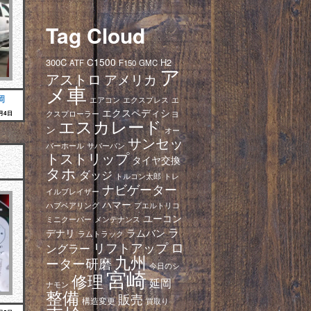
Tag Cloud
C1500
300C
H2
ATF
F150
GMC
ア
アストロ
アメリカ
メ車
岡
エアコン
エクスプレス
エ
エクスペディショ
クスプローラー
2月4日
エスカレード
ン
オー
サンセッ
バーホール
サバーバン
トストリップ
タイヤ交換
タホ
ダッジ
トレ
トルコン太郎
ナビゲーター
イルブレイザー
ハマー
ハブベアリング
プエルトリコ
ユーコン
ミニクーパー
メンテナンス
ラ
デナリ
ラムバン
ラムトラック
ロ
リフトアップ
ングラー
九州
ーター研磨
今日のシ
宮崎
修理
延岡
ナモン
整備
販売
構造変更
買取り