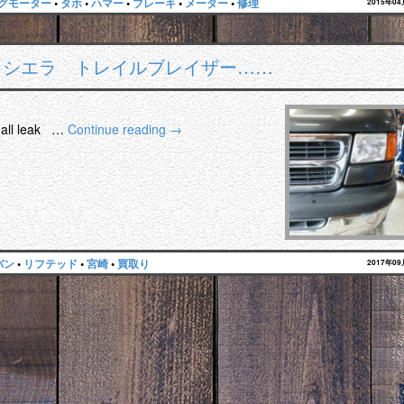
グモーター
•
タホ
•
ハマー
•
ブレーキ
•
メーター
•
修理
2015年0
 シエラ トレイルブレイザー……
l leak …
Continue reading
→
バン
•
リフテッド
•
宮崎
•
買取り
2017年0