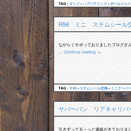
TAG :
ダッジ
•
ハブベアリング
•
ボールジョイ
R56 ミニ ステムシール
ながらくサボっておりましたブログさん
…
Continue reading
→
TAG :
Ｒ56
•
ステムシール交換
•
ミニクーパ
サバーバン リアキャリパ
引きずってる～っと連絡がきておりま