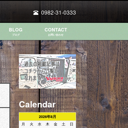
0982-31-0333
BLOG
CONTACT
ブログ
お問い合わせ
Calendar
2026年8月
月
火
水
木
金
土
日