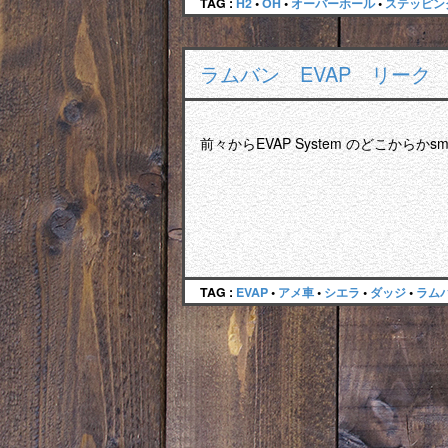
TAG :
H2
•
OH
•
オーバーホール
•
ステッピン
ラムバン EVAP リーク
前々からEVAP System のどこからかsmal
TAG :
EVAP
•
アメ車
•
シエラ
•
ダッジ
•
ラム