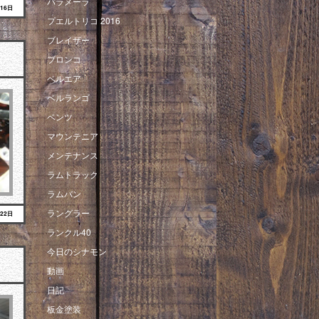
パラメーラ
月16日
プエルトリコ 2016
ブレイザー
ブロンコ
ベルエア
ベルランゴ
ベンツ
マウンテニア
メンテナンス
ラムトラック
ラムバン
ラングラー
月22日
ランクル40
今日のシナモン
動画
日記
板金塗装