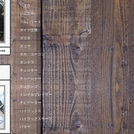
シエラ
ジムニー
シルバラード
タイヤ交換
ダコタ
タコマ
月19日
タホ ユーコン
タンドラ
チェロキー
チャージャー
デュランゴ
トレイルブレイザー
ナビゲーター
ハイラックス
ハイラックスサーフ
ハマー