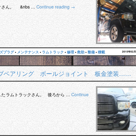
さん。 &nbs …
Continue reading
→
ズプラグ
•
メンテナンス
•
ラムトラック
•
修理
•
救助
•
整備
•
積載
2015年02
ブベアリング ボールジョイント 板金塗装……
したラムトラックさん。 後ろから …
Continue