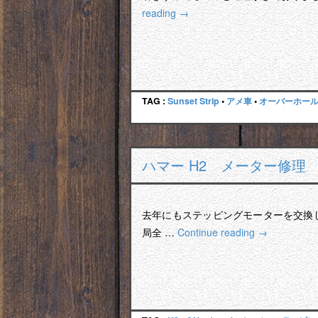
reading
→
TAG :
Sunset Strip
•
アメ車
•
オーバーホー
ハマー H2 メーター修
去年にもステッピングモーターを交換
局全 …
Continue reading
→