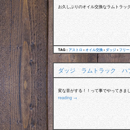
お久しぶりのオイル交換なラムトラック
TAG :
アストロ
•
オイル交換
•
ダッジ
•
フリー
ダッジ ラムトラック ハ
変な音がする！！って事でやってきま
reading
→