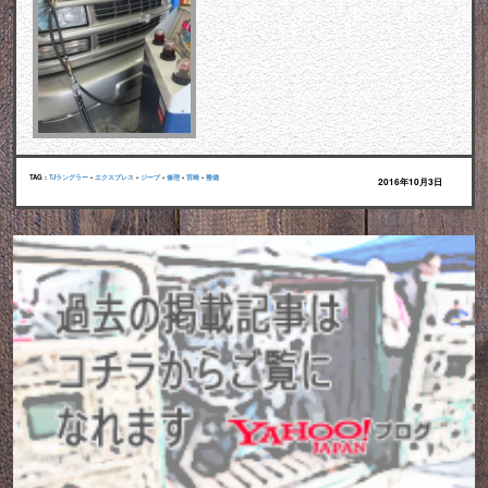
TAG :
TJラングラー
•
エクスプレス
•
ジープ
•
修理
•
宮崎
•
整備
2016年10月3日