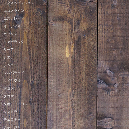
エクスペディション
エコノライン
エスカレード
オーディオ
カプリス
キャデラック
サーフ
シエラ
ジムニー
シルバラード
タイヤ交換
ダコタ
タコマ
タホ ユーコン
タンドラ
チェロキー
チャージャー