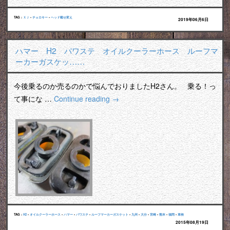
TAG :
ＸＪ
•
チェロキー
•
ヘッド載せ変え
2019年06月6日
ハマー H2 パワステ オイルクーラーホース ルーフマ
ーカーガスケッ……
今後乗るのか売るのかで悩んでおりましたH2さん。 乗る！っ
て事にな …
Continue reading
→
TAG :
H2
•
オイルクーラーホース
•
ハマー
•
パワステ
•
ルーフマーカーガスケット
•
九州
•
大分
•
宮崎
•
熊本
•
福岡
•
車検
2015年08月19日