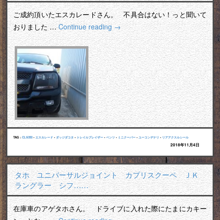
ご成約頂いたエスカレードさん。 不具合はない！っと聞いて
おりました …
Continue reading
→
TAG :
CLS350
•
エスカレード
•
ダッジダコタ
•
トレイルブレイザー
•
ベンツ
•
ミニクーパー
•
ユーコンデナリ
•
リアアクスルシール
2018年11月4日
タホ ユニバーサルジョイント カプリスクーペ ＪＫ
ラングラー シフ……
在庫車のアゲタホさん。 ドライブに入れた際にたまにカキー