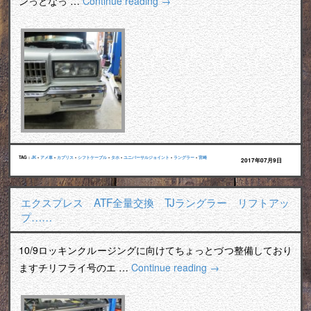
ンっとなっ …
Continue reading
→
TAG :
JK
•
アメ車
•
カプリス
•
シフトケーブル
•
タホ
•
ユニバーサルジョイント
•
ラングラー
•
宮崎
2017年07月9日
エクスプレス ATF全量交換 TJラングラー リフトアッ
プ……
10/9ロッキンクルージングに向けてちょっとづつ整備しており
ますチリフライ号のエ …
Continue reading
→