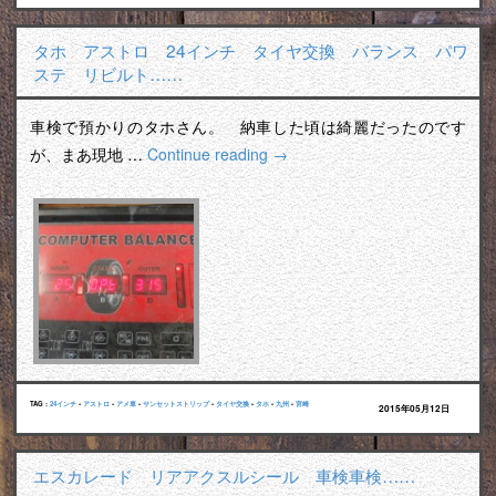
タホ アストロ 24インチ タイヤ交換 バランス パワ
ステ リビルト……
車検で預かりのタホさん。 納車した頃は綺麗だったのです
が、まあ現地 …
Continue reading
→
TAG :
24インチ
•
アストロ
•
アメ車
•
サンセットストリップ
•
タイヤ交換
•
タホ
•
九州
•
宮崎
2015年05月12日
エスカレード リアアクスルシール 車検車検……