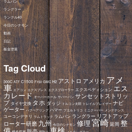
ラムバン
ラングラー
ランクル40
今日のシナモン
動画
日記
板金塗装
Tag Cloud
アメ
アストロ
アメリカ
C1500
300C
H2
ATF
F150
GMC
車
エス
エクスペディション
エアコン
エクスプレス
エクスプローラー
カレード
サンセットストリッ
オーバーホール
サバーバン
タホ
プ
ナビ
ダッジ
タイヤ交換
トレイルブレイザー
トルコン太郎
ゲーター
ハマー
ハブベアリング
プエルトリコ
ミニクーパー
メンテナンス
リフトアップ
ラングラー
ユーコンデナリ
ラムバン
ラムトラック
宮崎
修理
整
九州
ローター研磨
延岡
今日のシナモン
車検
備
販売
構造変更
ＪＫラングラー
買取り