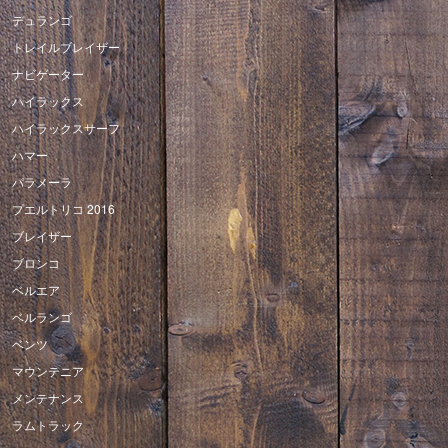
デュランゴ
トレイルブレイザー
ナビゲーター
ハイラックス
ハイラックスサーフ
ハマー
パラメーラ
プエルトリコ 2016
ブレイザー
ブロンコ
ベルエア
ベルランゴ
ベンツ
マウンテニア
メンテナンス
ラムトラック