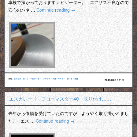
車検で預かっておりますナビゲーター。 エアサス不良なので
安心のバネ …
Continue reading
→
TAG :
エアサス
•
コイル
•
ナビゲーター
•
バネサス
•
フローマスター
•
ローター研磨
2015年06月21日
エスカレード フローマスター40 取り付け……
去年から依頼を受けていたのですが、ようやく取り掛かれまし
た。 エス …
Continue reading
→