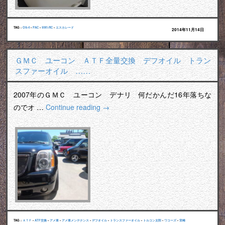
TAG :
OS-4
•
PAC
•
SWI-RC
•
エスカレード
2014年11月14日
ＧＭＣ ユーコン ＡＴＦ全量交換 デフオイル トラン
スファーオイル ……
2007年のＧＭＣ ユーコン デナリ 何だかんだ16年落ちな
のでオ …
Continue reading
→
TAG :
ＡＴＦ
•
ATF交換
•
アメ車
•
アメ車メンテナンス
•
デフオイル
•
トランスファーオイル
•
トルコン太郎
•
ワコーズ
•
宮崎