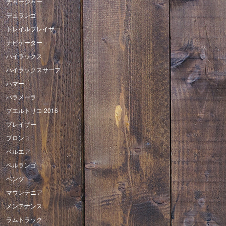
チャージャー
デュランゴ
トレイルブレイザー
ナビゲーター
ハイラックス
ハイラックスサーフ
ハマー
パラメーラ
プエルトリコ 2016
ブレイザー
ブロンコ
ベルエア
ベルランゴ
ベンツ
マウンテニア
メンテナンス
ラムトラック