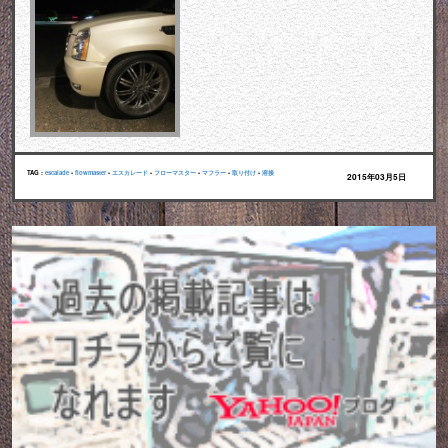
TAG :
escalade
•
flowmaster
•
エスカレード
•
フローマスター
•
マフラー
•
取り付け
•
溶接
2015年03月5日