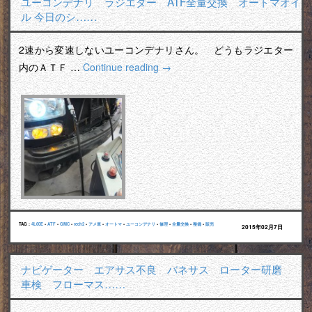
ユーコンデナリ ラジエター ATF全量交換 オートマオイ
ル 今日のシ……
2速から変速しないユーコンデナリさん。 どうもラジエター
内のＡＴＦ …
Continue reading
→
TAG :
4L60E
•
ATF
•
GMC
•
tech2
•
アメ車
•
オートマ
•
ユーコンデナリ
•
修理
•
全量交換
•
整備
•
販売
2015年02月7日
ナビゲーター エアサス不良 バネサス ローター研磨
車検 フローマス……