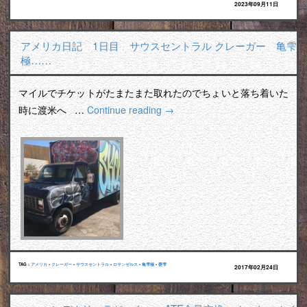
2023年09月11日
アメリカ日記 1日目 サウスセントラル クレーガー 亀雫
極……
マイルでチケットがたまたまた取れたのでちょいと落ち着いた
時に渡米へ …
Continue reading
→
TAG :
アメリカ
•
クレーガー
•
サウスセントラル
•
ロサンゼルス
•
亀雫極
•
甕雫
2017年02月24日