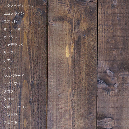
エクスペディション
エコノライン
エスカレード
オーディオ
カプリス
キャデラック
サーフ
シエラ
ジムニー
シルバラード
タイヤ交換
ダコタ
タコマ
タホ ユーコン
タンドラ
チェロキー