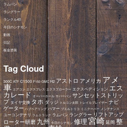
ラムバン
ラングラー
ランクル40
今日のシナモン
動画
日記
板金塗装
Tag Cloud
アメ
アストロ
アメリカ
C1500
300C
H2
ATF
F150
GMC
車
エス
エクスペディション
エアコン
エクスプレス
エクスプローラー
カレード
サンセットストリッ
オーバーホール
サバーバン
タホ
プ
ナビ
ダッジ
タイヤ交換
トレイルブレイザー
トルコン太郎
ゲーター
ハマー
ハブベアリング
プエルトリコ
ミニクーパー
メンテナンス
リフトアップ
ラングラー
ユーコンデナリ
ラムバン
ラムトラック
宮崎
修理
整
九州
ローター研磨
延岡
今日のシナモン