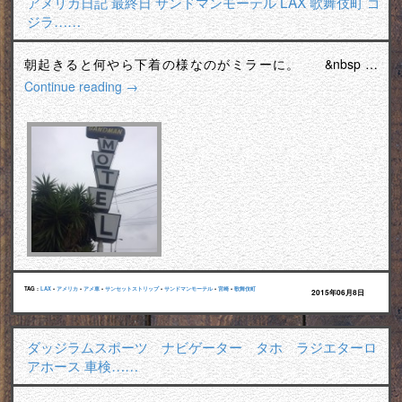
アメリカ日記 最終日 サンドマンモーテル LAX 歌舞伎町 ゴ
ジラ……
朝起きると何やら下着の様なのがミラーに。 &nbsp …
Continue reading
→
TAG :
LAX
•
アメリカ
•
アメ車
•
サンセットストリップ
•
サンドマンモーテル
•
宮崎
•
歌舞伎町
2015年06月8日
ダッジラムスポーツ ナビゲーター タホ ラジエターロ
アホース 車検……