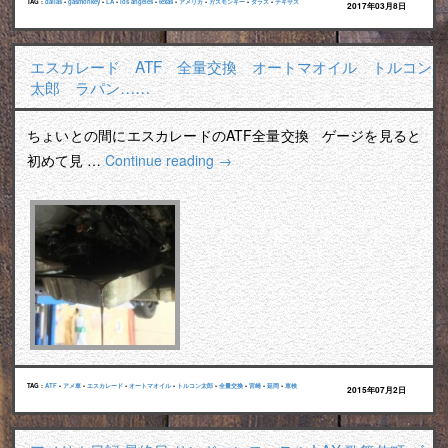
TAG :
dallas
•
gasmonkey
•
LA
•
los angeles
•
texas
•
アメリカ
•
ガスモンキー
•
ダラス
•
テキサス
2017年03月8日
エスカレード ATF 全量交換 オートマオイル トルコン
太郎 ラパン……
ちょいとの間にエスカレードのATF全量交換 ゲージを見ると
初めて見 …
Continue reading
→
TAG :
ATF
•
アメ車
•
エスカレード
•
オートマオイル
•
トルコン太郎
•
全量交換
•
宮崎
•
延岡
•
車検
2015年07月2日