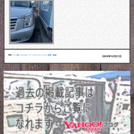
TAG :
アメ車
•
エスカレード
•
クランクシール
•
宮崎
•
触媒
2023年10月21日