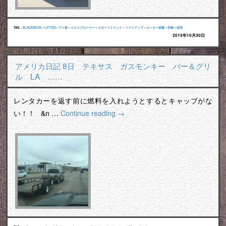
TAG :
BLACKROCK
•
LIFTED
•
アメ車
•
エクスプローラー
•
スポーツトラック
•
リフトアップ
•
ローター研磨
•
宮崎
•
延岡
2015年10月30日
アメリカ日記 8日 テキサス ガスモンキー バー＆グリ
ル LA ……
レンタカーを返す前に燃料を入れようとするとキャップがな
い！！ &n …
Continue reading
→