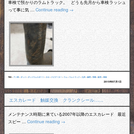
車検で預かりのラムトラック。 どうも先月から車検ラッシュ
って事に気 …
Continue reading
→
TAG :
アメ車
•
ダッジ
•
ダッジラムスポーツ
•
タホ
•
ナビゲーター
•
ラム
•
ラムトラック
•
九州
•
修理
•
宮崎
•
販売
•
車検
2015年07月1日
エスカレード 触媒交換 クランクシール……
メンテナンス時期に来ている2007年以降のエスカレード 最近
スピー …
Continue reading
→