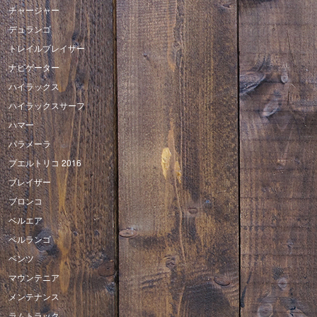
チャージャー
デュランゴ
トレイルブレイザー
ナビゲーター
ハイラックス
ハイラックスサーフ
ハマー
パラメーラ
プエルトリコ 2016
ブレイザー
ブロンコ
ベルエア
ベルランゴ
ベンツ
マウンテニア
メンテナンス
ラムトラック