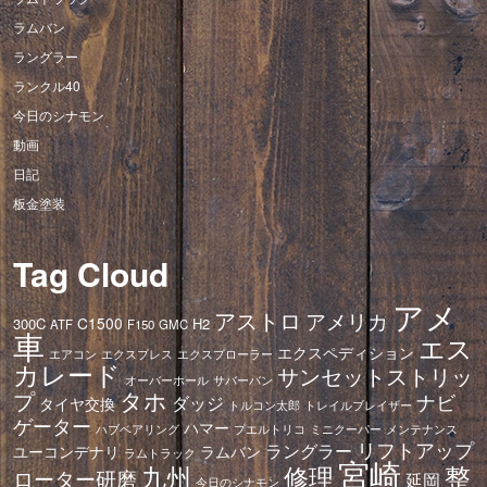
ラムバン
ラングラー
ランクル40
今日のシナモン
動画
日記
板金塗装
Tag Cloud
アメ
アストロ
アメリカ
C1500
300C
H2
ATF
F150
GMC
車
エス
エクスペディション
エアコン
エクスプレス
エクスプローラー
カレード
サンセットストリッ
オーバーホール
サバーバン
タホ
プ
ナビ
ダッジ
タイヤ交換
トレイルブレイザー
トルコン太郎
ゲーター
ハマー
ハブベアリング
プエルトリコ
ミニクーパー
メンテナンス
リフトアップ
ラングラー
ユーコンデナリ
ラムバン
ラムトラック
宮崎
修理
整
九州
ローター研磨
延岡
今日のシナモン