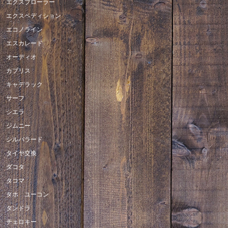
エクスプローラー
エクスペディション
エコノライン
エスカレード
オーディオ
カプリス
キャデラック
サーフ
シエラ
ジムニー
シルバラード
タイヤ交換
ダコタ
タコマ
タホ ユーコン
タンドラ
チェロキー