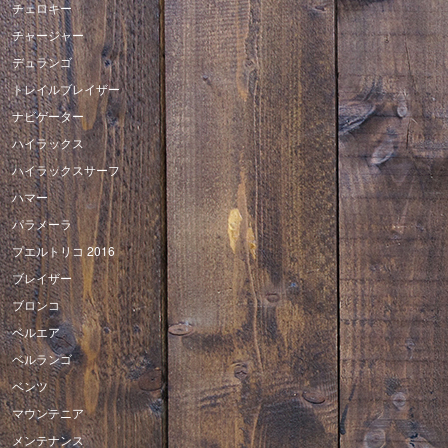
チェロキー
チャージャー
デュランゴ
トレイルブレイザー
ナビゲーター
ハイラックス
ハイラックスサーフ
ハマー
パラメーラ
プエルトリコ 2016
ブレイザー
ブロンコ
ベルエア
ベルランゴ
ベンツ
マウンテニア
メンテナンス