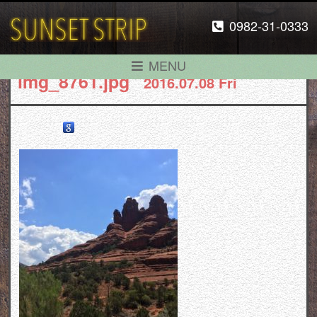
0982-31-0333
MENU
img_8761.jpg
2016.07.08 Fri