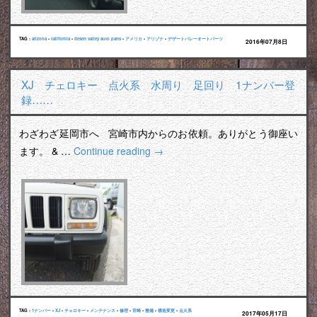
TAG :
arizona
•
california
•
desert valley auto parts
•
アメリカ
•
アリゾナ
•
デザートバレーオートパーツ
2016年07月8日
XJ チェロキー 点火系 水周り 足回り 1ナンバー登
録……
わざわざ延岡市へ 宮崎市内からのお依頼。ありがとう御座い
ます。 & …
Continue reading
→
TAG :
1ナンバー
•
XJ
•
チェロキー
•
メンテナンス
•
修理
•
宮崎
•
整備
•
構造変更
•
点火系
2017年05月17日