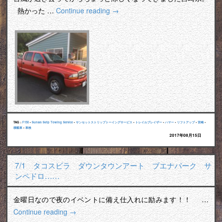
熱かった …
Continue reading
→
TAG :
F150
•
Sunset Strip Towing Service
•
サンセットストリップトーイングサービス
•
トレイルブレイザー
•
ハマー
•
リフトアップ
•
宮崎
•
積載車
•
車検
2017年08月15日
7/1 タコスビラ ダウンタウンアート ブエナパーク サ
ンペドロ……
金曜日なので夜のイベントに備え仕入れに励みます！！ …
Continue reading
→