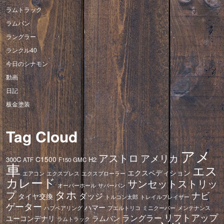
ラムトラック
ラムバン
ラングラー
ランクル40
今日のシナモン
動画
日記
板金塗装
Tag Cloud
アメ
アストロ
アメリカ
C1500
300C
H2
ATF
F150
GMC
車
エス
エクスペディション
エアコン
エクスプレス
エクスプローラー
カレード
サンセットストリッ
オーバーホール
サバーバン
タホ
プ
ナビ
ダッジ
タイヤ交換
トレイルブレイザー
トルコン太郎
ゲーター
ハマー
ハブベアリング
プエルトリコ
ミニクーパー
メンテナンス
リフトアップ
ラングラー
ユーコンデナリ
ラムバン
ラムトラック