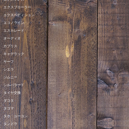
エクスプローラー
エクスペディション
エコノライン
エスカレード
オーディオ
カプリス
キャデラック
サーフ
シエラ
ジムニー
シルバラード
タイヤ交換
ダコタ
タコマ
タホ ユーコン
タンドラ