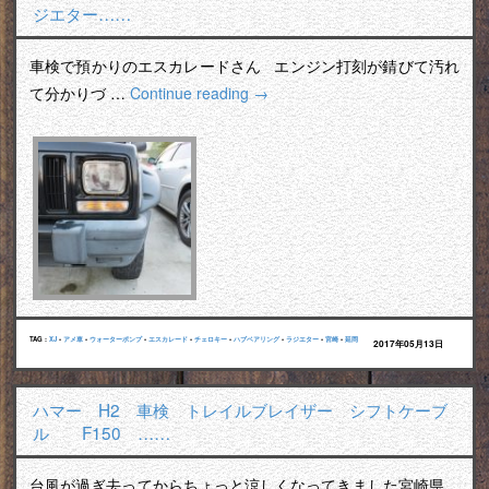
ジエター……
車検で預かりのエスカレードさん エンジン打刻が錆びて汚れ
て分かりづ …
Continue reading
→
TAG :
XJ
•
アメ車
•
ウォーターポンプ
•
エスカレード
•
チェロキー
•
ハブベアリング
•
ラジエター
•
宮崎
•
延岡
2017年05月13日
ハマー H2 車検 トレイルブレイザー シフトケーブ
ル F150 ……
台風が過ぎ去ってからちょっと涼しくなってきました宮崎県。