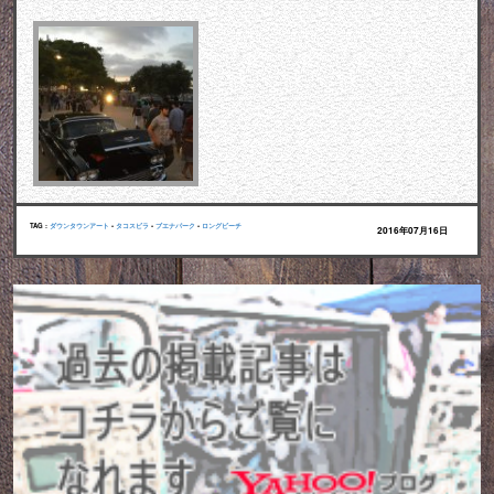
TAG :
ダウンタウンアート
•
タコスビラ
•
ブエナパーク
•
ロングビーチ
2016年07月16日