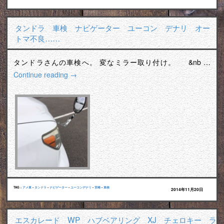
タンドラ 車検 ナビゲーター ユーコン デナリ オー
トマ不良……
タンドラさんの車検へ。 変なミラー取り付け。 &nb …
Continue reading
→
TAG :
アメ車
•
タンドラ
•
ナビゲーター
•
ユーコンデナリ
•
宮崎
•
車検
2014年11月20日
エスカレード WP ハブベアリング XJ チェロキー ラ