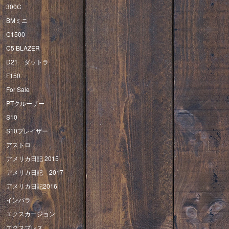
300C
BMミニ
C1500
C5 BLAZER
D21 ダットラ
F150
For Sale
PTクルーザー
S10
S10ブレイザー
アストロ
アメリカ日記 2015
アメリカ日記 2017
アメリカ日記2016
インパラ
エクスカージョン
エクスプレス