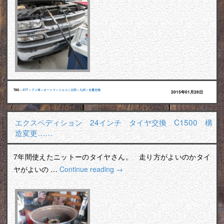
TAG :
ATF
•
アメ車
•
オートマ
•
トルコン太郎
•
九州
•
全量交換
2015年01月28日
エクスペディション 24インチ タイヤ交換 C1500 構
造変更……
7年間使えたニットーのタイヤさん。 走り方がよいのかタイ
ヤがよいの …
Continue reading
→