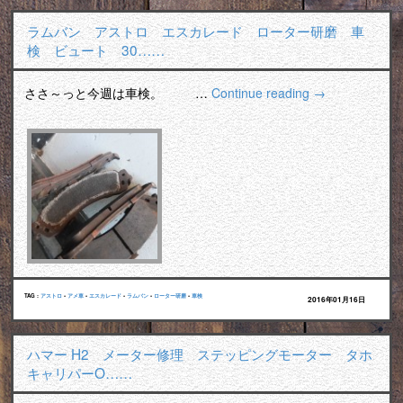
ラムバン アストロ エスカレード ローター研磨 車
検 ビュート 30……
ささ～っと今週は車検。 …
Continue reading
→
TAG :
アストロ
•
アメ車
•
エスカレード
•
ラムバン
•
ローター研磨
•
車検
2016年01月16日
ハマー H2 メーター修理 ステッピングモーター タホ
キャリパーO……