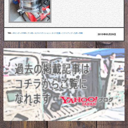
TAG :
24インチ
•
C1500
•
アメ車
•
エクスペディション
•
タイヤ交換
•
リフトアップ
•
九州
•
宮崎
2015年03月29日