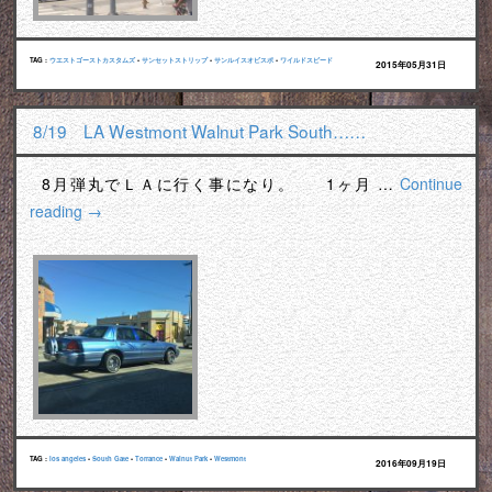
TAG :
ウエストゴーストカスタムズ
•
サンセットストリップ
•
サンルイスオビスポ
•
ワイルドスピード
2015年05月31日
8/19 LA Westmont Walnut Park South……
8月弾丸でＬＡに行く事になり。 1ヶ月 …
Continue
reading
→
TAG :
los angeles
•
South Gate
•
Torrance
•
Walnut Park
•
Westmont
2016年09月19日