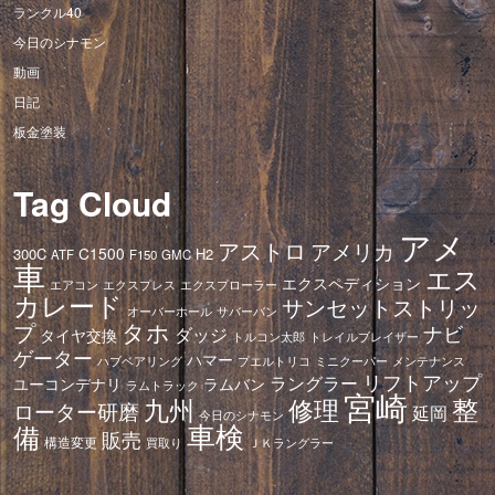
ランクル40
今日のシナモン
動画
日記
板金塗装
Tag Cloud
アメ
アストロ
アメリカ
C1500
300C
H2
ATF
F150
GMC
車
エス
エクスペディション
エアコン
エクスプレス
エクスプローラー
カレード
サンセットストリッ
オーバーホール
サバーバン
タホ
プ
ナビ
ダッジ
タイヤ交換
トレイルブレイザー
トルコン太郎
ゲーター
ハマー
ハブベアリング
プエルトリコ
ミニクーパー
メンテナンス
リフトアップ
ラングラー
ユーコンデナリ
ラムバン
ラムトラック
宮崎
修理
整
九州
ローター研磨
延岡
今日のシナモン
車検
備
販売
構造変更
ＪＫラングラー
買取り