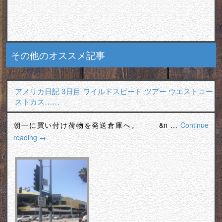
その他のオススメ記事
アメリカ日記 3日目 ワイルドスピード ツアー ウエストコー
ストカス……
朝一に買い付け荷物を発送倉庫へ。 &n …
Continue
reading
→