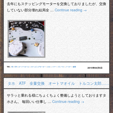
去年にもステッピングモーターを交換しておりましたが、交換
していない部分壊れ結局全 …
Continue reading
→
TAG :
H2
•
OH
•
オーバーホール
•
ステッピングモーター
•
タホ
•
ハマー
•
ブレーキ
•
メーター
•
修理
2015年04月5日
タホ ATF 全量交換 オートマオイル トルコン太郎……
サラッと乗れる様にちょくちょく整備しようとしておりますタ
ホさん。 毎回いい仕事し …
Continue reading
→