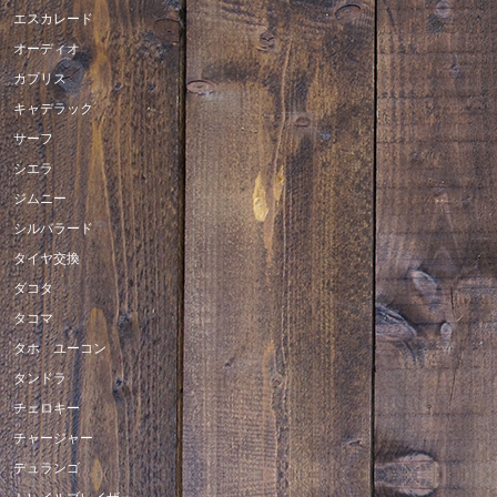
エスカレード
オーディオ
カプリス
キャデラック
サーフ
シエラ
ジムニー
シルバラード
タイヤ交換
ダコタ
タコマ
タホ ユーコン
タンドラ
チェロキー
チャージャー
デュランゴ
トレイルブレイザー