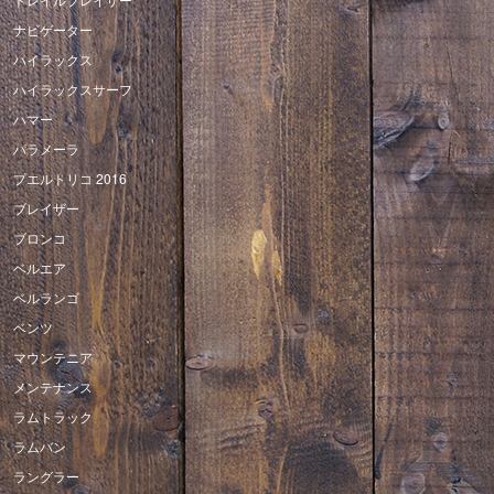
ナビゲーター
ハイラックス
ハイラックスサーフ
ハマー
パラメーラ
プエルトリコ 2016
ブレイザー
ブロンコ
ベルエア
ベルランゴ
ベンツ
マウンテニア
メンテナンス
ラムトラック
ラムバン
ラングラー