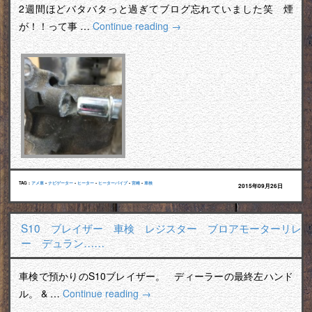
2週間ほどバタバタっと過ぎてブログ忘れていました笑 煙
が！！って事 …
Continue reading
→
TAG :
アメ車
•
ナビゲーター
•
ヒーター
•
ヒーターパイプ
•
宮崎
•
車検
2015年09月26日
S10 ブレイザー 車検 レジスター ブロアモーターリレ
ー デュラン……
車検で預かりのS10ブレイザー。 ディーラーの最終左ハンド
ル。 & …
Continue reading
→