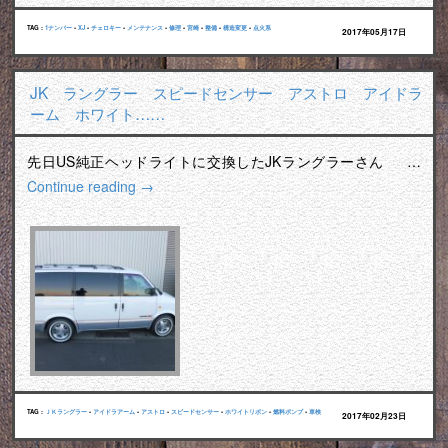
TAG :
1ナンバー
•
XJ
•
チェロキー
•
メンテナンス
•
修理
•
宮崎
•
整備
•
構造変更
•
点火系
2017年05月17日
JK ラングラー スピードセンサー アストロ アイドラ
ーム ホワイト……
先日US純正ヘッドライトに交換したJKラングラーさん …
Continue reading
→
TAG :
ＪＫラングラー
•
アイドラアーム
•
アストロ
•
スピードセンサー
•
ホワイトリボン
•
燃料ポンプ
•
車検
2017年02月23日