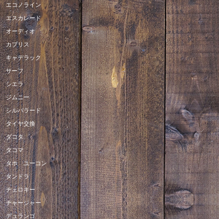
エコノライン
エスカレード
オーディオ
カプリス
キャデラック
サーフ
シエラ
ジムニー
シルバラード
タイヤ交換
ダコタ
タコマ
タホ ユーコン
タンドラ
チェロキー
チャージャー
デュランゴ