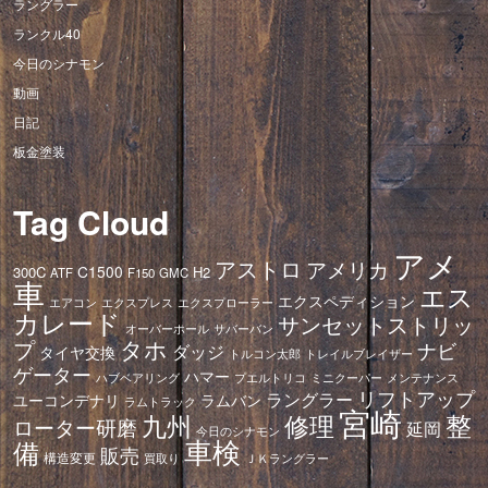
ラングラー
ランクル40
今日のシナモン
動画
日記
板金塗装
Tag Cloud
アメ
アストロ
アメリカ
C1500
300C
H2
ATF
F150
GMC
車
エス
エクスペディション
エアコン
エクスプレス
エクスプローラー
カレード
サンセットストリッ
オーバーホール
サバーバン
タホ
プ
ナビ
ダッジ
タイヤ交換
トレイルブレイザー
トルコン太郎
ゲーター
ハマー
ハブベアリング
プエルトリコ
ミニクーパー
メンテナンス
リフトアップ
ラングラー
ユーコンデナリ
ラムバン
ラムトラック
宮崎
修理
整
九州
ローター研磨
延岡
今日のシナモン
車検
備
販売
構造変更
ＪＫラングラー
買取り