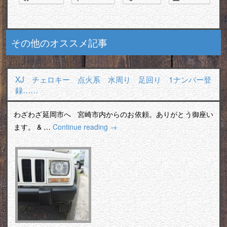
その他のオススメ記事
XJ チェロキー 点火系 水周り 足回り 1ナンバー登
録……
わざわざ延岡市へ 宮崎市内からのお依頼。ありがとう御座い
ます。 & …
Continue reading
→