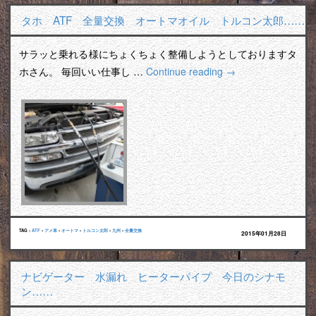
タホ ATF 全量交換 オートマオイル トルコン太郎……
サラッと乗れる様にちょくちょく整備しようとしておりますタ
ホさん。 毎回いい仕事し …
Continue reading
→
TAG :
ATF
•
アメ車
•
オートマ
•
トルコン太郎
•
九州
•
全量交換
2015年01月28日
ナビゲーター 水漏れ ヒーターパイプ 今日のシナモ
ン……