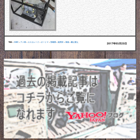
TAG :
GMC
•
アメ車
•
エスカレード
•
オートマ
•
宮崎県
•
延岡市
•
車検
•
載せ替え
2017年03月23日