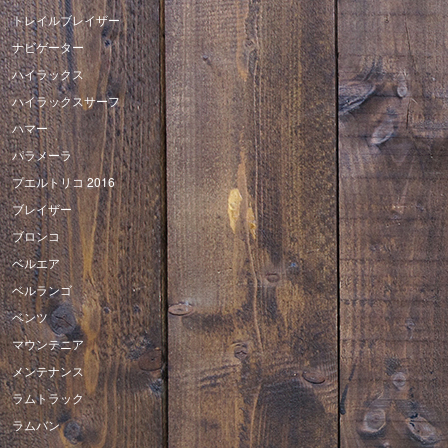
トレイルブレイザー
ナビゲーター
ハイラックス
ハイラックスサーフ
ハマー
パラメーラ
プエルトリコ 2016
ブレイザー
ブロンコ
ベルエア
ベルランゴ
ベンツ
マウンテニア
メンテナンス
ラムトラック
ラムバン