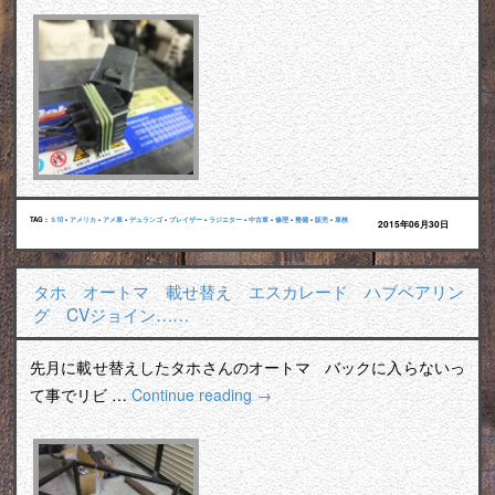
TAG :
Ｓ10
•
アメリカ
•
アメ車
•
デュランゴ
•
ブレイザー
•
ラジエター
•
中古車
•
修理
•
整備
•
販売
•
車検
2015年06月30日
タホ オートマ 載せ替え エスカレード ハブベアリン
グ CVジョイン……
先月に載せ替えしたタホさんのオートマ バックに入らないっ
て事でリビ …
Continue reading
→