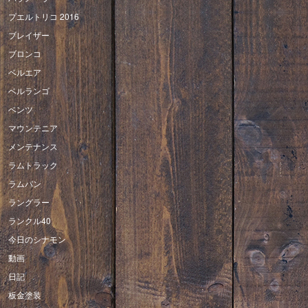
プエルトリコ 2016
ブレイザー
ブロンコ
ベルエア
ベルランゴ
ベンツ
マウンテニア
メンテナンス
ラムトラック
ラムバン
ラングラー
ランクル40
今日のシナモン
動画
日記
板金塗装