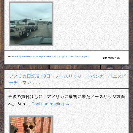
TAG :
dallas
•
gasmonkey
•
LA
•
los angeles
•
texas
•
アメリカ
•
ガスモンキー
•
ダラス
•
テキサス
2017年03月8日
アメリカ日記 9,10日 ノースリッジ トパンガ ベニスビ
ーチ マン……
最後の買付けしに アメリカに最初に来たノースリッジ方面
へ。 &nb …
Continue reading
→