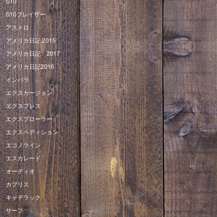
S10
S10ブレイザー
アストロ
アメリカ日記 2015
アメリカ日記 2017
アメリカ日記2016
インパラ
エクスカージョン
エクスプレス
エクスプローラー
エクスペディション
エコノライン
エスカレード
オーディオ
カプリス
キャデラック
サーフ