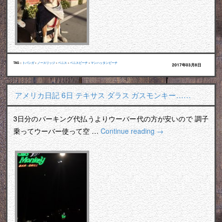
TAG :
トパンガ
•
ノースリッジ
•
ベニス
•
ベニスビーチ
•
マンハッタンビーチ
2017年03月8日
アメリカ日記 6日 テキサス ダラス ガスモンキー……
3日分のパーキング代払うよりウーバー代の方が安いので 調子
乗ってウーバー使って空 …
Continue reading
→