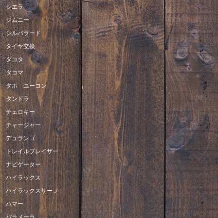
シエラ
ジムニー
シルバラード
タイヤ交換
ダコタ
タコマ
タホ ユーコン
タンドラ
チェロキー
チャージャー
デュランゴ
トレイルブレイザー
ナビゲーター
ハイラックス
ハイラックスサーフ
ハマー
パラメーラ