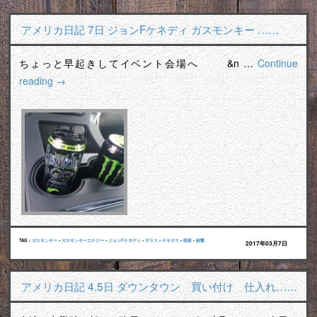
アメリカ日記 7日 ジョンFケネディ ガスモンキー ……
ちょっと早起きしてイベント会場へ &n …
Continue
reading
→
TAG :
ガスモンキー
•
ガスモンキーエナジー
•
ジョンFケネディ
•
ダラス
•
テキサス
•
暗殺
•
銃撃
2017年03月7日
アメリカ日記 4.5日 ダウンタウン 買い付け 仕入れ……