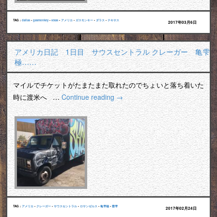
TAG :
dallas
•
gasmonkey
•
texas
•
アメリカ
•
ガスモンキー
•
ダラス
•
テキサス
2017年03月6日
アメリカ日記 1日目 サウスセントラル クレーガー 亀雫
極……
マイルでチケットがたまたまた取れたのでちょいと落ち着いた
時に渡米へ …
Continue reading
→
TAG :
アメリカ
•
クレーガー
•
サウスセントラル
•
ロサンゼルス
•
亀雫極
•
甕雫
2017年02月24日