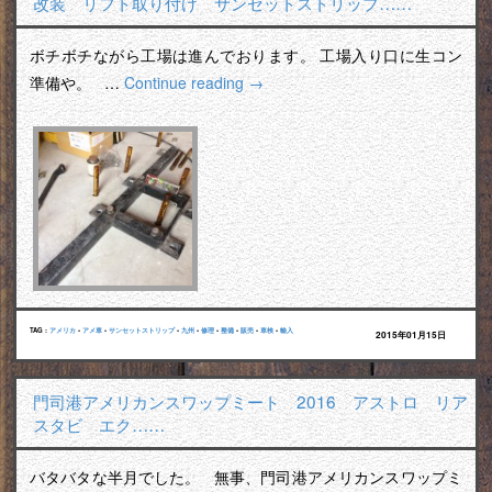
改装 リフト取り付け サンセットストリップ……
ボチボチながら工場は進んでおります。 工場入り口に生コン
準備や。 …
Continue reading
→
TAG :
アメリカ
•
アメ車
•
サンセットストリップ
•
九州
•
修理
•
整備
•
販売
•
車検
•
輸入
2015年01月15日
門司港アメリカンスワップミート 2016 アストロ リア
スタビ エク……
バタバタな半月でした。 無事、門司港アメリカンスワップミ