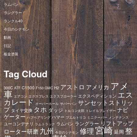
ラムバン
ラングラー
ランクル40
今日のシナモン
動画
日記
板金塗装
Tag Cloud
アメ
アストロ
アメリカ
C1500
300C
H2
ATF
F150
GMC
車
エス
エクスペディション
エアコン
エクスプレス
エクスプローラー
カレード
サンセットストリッ
オーバーホール
サバーバン
タホ
プ
ナビ
ダッジ
タイヤ交換
トレイルブレイザー
トルコン太郎
ゲーター
ハマー
ハブベアリング
プエルトリコ
ミニクーパー
メンテナンス
リフトアップ
ラングラー
ユーコンデナリ
ラムバン
ラムトラック
宮崎
修理
整
九州
ローター研磨
延岡
今日のシナモン