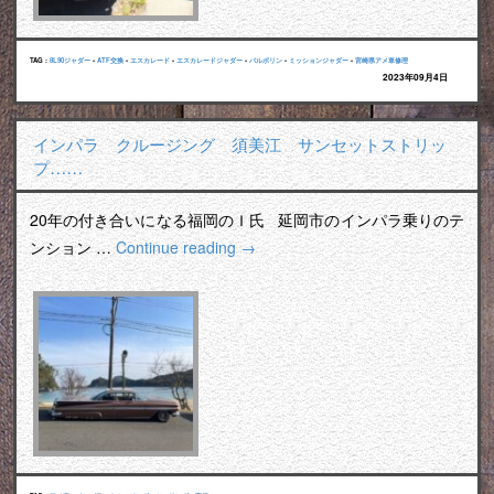
TAG :
8L90ジャダー
•
ATF交換
•
エスカレード
•
エスカレードジャダー
•
バルボリン
•
ミッションジャダー
•
宮崎県アメ車修理
2023年09月4日
インパラ クルージング 須美江 サンセットストリッ
プ……
20年の付き合いになる福岡のＩ氏 延岡市のインパラ乗りのテ
ンション …
Continue reading
→