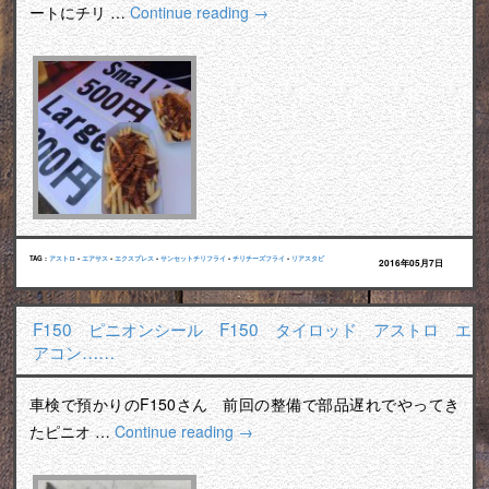
ートにチリ …
Continue reading
→
TAG :
アストロ
•
エアサス
•
エクスプレス
•
サンセットチリフライ
•
チリチーズフライ
•
リアスタビ
2016年05月7日
F150 ピニオンシール F150 タイロッド アストロ エ
アコン……
車検で預かりのF150さん 前回の整備で部品遅れでやってき
たピニオ …
Continue reading
→