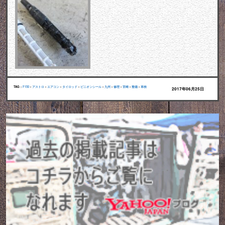
TAG :
F150
•
アストロ
•
エアコン
•
タイロッド
•
ピニオンシール
•
九州
•
修理
•
宮崎
•
整備
•
車検
2017年06月25日