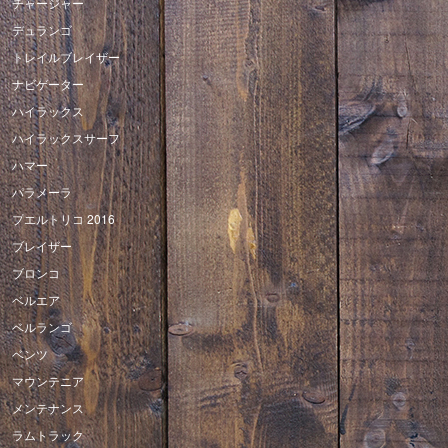
チャージャー
デュランゴ
トレイルブレイザー
ナビゲーター
ハイラックス
ハイラックスサーフ
ハマー
パラメーラ
プエルトリコ 2016
ブレイザー
ブロンコ
ベルエア
ベルランゴ
ベンツ
マウンテニア
メンテナンス
ラムトラック