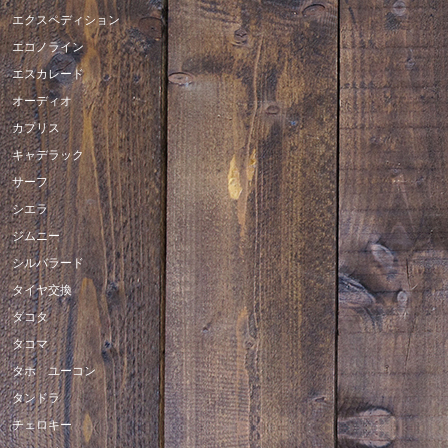
エクスペディション
エコノライン
エスカレード
オーディオ
カプリス
キャデラック
サーフ
シエラ
ジムニー
シルバラード
タイヤ交換
ダコタ
タコマ
タホ ユーコン
タンドラ
チェロキー