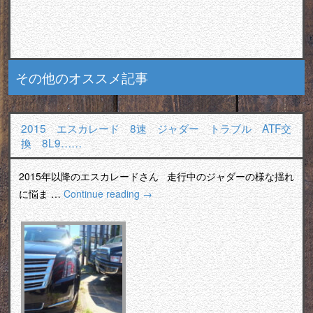
その他のオススメ記事
2015 エスカレード 8速 ジャダー トラブル ATF交
換 8L9……
2015年以降のエスカレードさん 走行中のジャダーの様な揺れ
に悩ま …
Continue reading
→