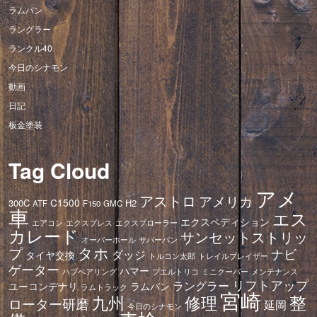
ラムバン
ラングラー
ランクル40
今日のシナモン
動画
日記
板金塗装
Tag Cloud
アメ
アストロ
アメリカ
C1500
300C
H2
ATF
F150
GMC
車
エス
エクスペディション
エアコン
エクスプレス
エクスプローラー
カレード
サンセットストリッ
オーバーホール
サバーバン
タホ
プ
ナビ
ダッジ
タイヤ交換
トレイルブレイザー
トルコン太郎
ゲーター
ハマー
ハブベアリング
プエルトリコ
ミニクーパー
メンテナンス
リフトアップ
ラングラー
ユーコンデナリ
ラムバン
ラムトラック
宮崎
修理
整
九州
ローター研磨
延岡
今日のシナモン