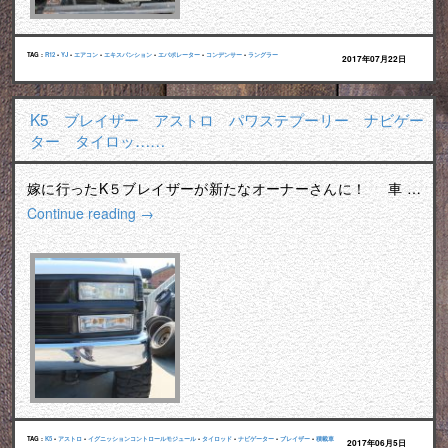
TAG :
R12
•
YJ
•
エアコン
•
エキスパンション
•
エバポレーター
•
コンデンサー
•
ラングラー
2017年07月22日
K5 ブレイザー アストロ パワステプーリー ナビゲー
ター タイロッ……
嫁に行ったK５ブレイザーが新たなオーナーさんに！ 車 …
Continue reading
→
TAG :
K5
•
アストロ
•
イグニッションコントロールモジュール
•
タイロッド
•
ナビゲーター
•
ブレイザー
•
積載車
2017年06月5日