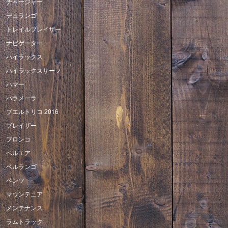
チャージャー
デュランゴ
トレイルブレイザー
ナビゲーター
ハイラックス
ハイラックスサーフ
ハマー
パラメーラ
プエルトリコ 2016
ブレイザー
ブロンコ
ベルエア
ベルランゴ
ベンツ
マウンテニア
メンテナンス
ラムトラック