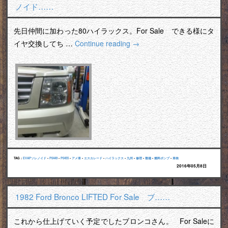
ノイド……
先日仲間に加わった80ハイラックス。For Sale できる様にタ
イヤ交換してち …
Continue reading
→
TAG :
EVAPソレノイド
•
P0449
•
P0455
•
アメ車
•
エスカレード
•
ハイラックス
•
九州
•
修理
•
整備
•
燃料ポンプ
•
車検
2016年05月8日
1982 Ford Bronco LIFTED For Sale ブ……
これから仕上げていく予定でしたブロンコさん。 For Saleに