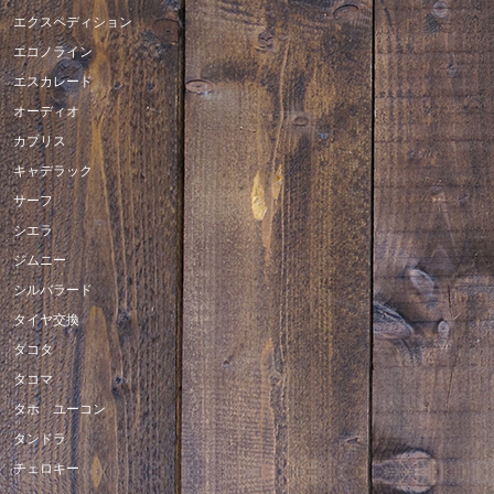
エクスペディション
エコノライン
エスカレード
オーディオ
カプリス
キャデラック
サーフ
シエラ
ジムニー
シルバラード
タイヤ交換
ダコタ
タコマ
タホ ユーコン
タンドラ
チェロキー