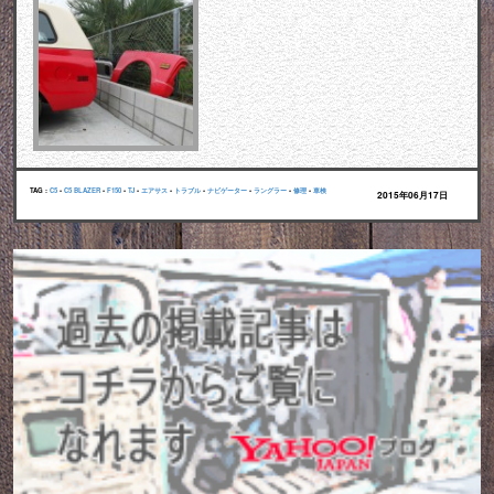
TAG :
C5
•
C5 BLAZER
•
F150
•
TJ
•
エアサス
•
トラブル
•
ナビゲーター
•
ラングラー
•
修理
•
車検
2015年06月17日