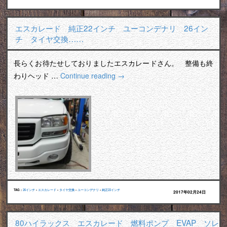
エスカレード 純正22インチ ユーコンデナリ 26イン
チ タイヤ交換……
長らくお待たせしておりましたエスカレードさん。 整備も終
わりヘッド …
Continue reading
→
TAG :
26インチ
•
エスカレード
•
タイヤ交換
•
ユーコンデナリ
•
純正22インチ
2017年02月24日
80ハイラックス エスカレード 燃料ポンプ EVAP ソレ