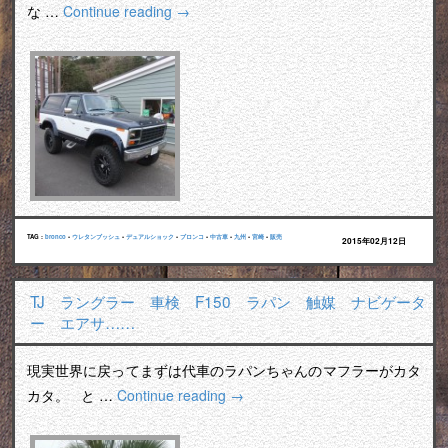
な …
Continue reading
→
TAG :
bronco
•
ウレタンブッシュ
•
デュアルショック
•
ブロンコ
•
中古車
•
九州
•
宮崎
•
販売
2015年02月12日
TJ ラングラー 車検 F150 ラパン 触媒 ナビゲータ
ー エアサ……
現実世界に戻ってまずは代車のラパンちゃんのマフラーがカタ
カタ。 と …
Continue reading
→