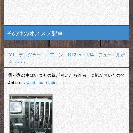
その他のオススメ記事
YJ ラングラー エアコン R12 to R134 フューエルポ
ンプ……
我が家の車はいつもの気が向いたら整備 に気が向いたので
&nbsp …
Continue reading
→