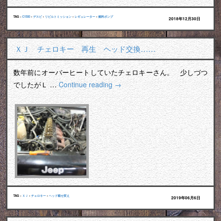
TAG :
C1500
•
デスビ
•
リビルトミッション
•
レギュレーター
•
燃料ポンプ
2018年12月30日
ＸＪ チェロキー 再生 ヘッド交換……
数年前にオーバーヒートしていたチェロキーさん。 少しづつ
でしたがＬ …
Continue reading
→
TAG :
ＸＪ
•
チェロキー
•
ヘッド載せ変え
2019年06月6日