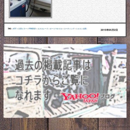
TAG :
ATF
•
LEDミラー
•
PRND321
•
エスカレード
•
オートマオイル
•
コーティング
•
トルコン太郎
2015年05月2日