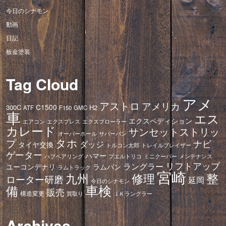
今日のシナモン
動画
日記
板金塗装
Tag Cloud
アメ
アストロ
アメリカ
C1500
300C
H2
ATF
F150
GMC
車
エス
エクスペディション
エアコン
エクスプレス
エクスプローラー
カレード
サンセットストリッ
オーバーホール
サバーバン
タホ
プ
ナビ
ダッジ
タイヤ交換
トレイルブレイザー
トルコン太郎
ゲーター
ハマー
ハブベアリング
プエルトリコ
ミニクーパー
メンテナンス
リフトアップ
ラングラー
ユーコンデナリ
ラムバン
ラムトラック
宮崎
修理
整
九州
ローター研磨
延岡
今日のシナモン
車検
備
販売
構造変更
ＪＫラングラー
買取り
Archives