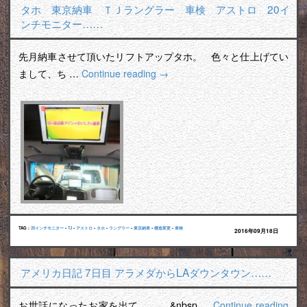
タホ 東京納車 ＴＪラングラー 車検 アストロ 20イ
ンチモニター……
先月納車させて頂いたリフトアップタホ。 色々と仕上げてい
まして、ち …
Continue reading
→
TAG :
20インチモニター
•
TJ
•
アストロ
•
タホ
•
ラングラー
•
東京納車
•
構造変更
•
車検
2016年09月18日
アメリカ日記 7日目 アラメダからLAダウンタウン……
お世話になったお家を出て。 &nbsp …
Continue reading