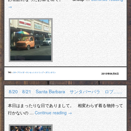
→
TAG :
LA
•
アラメダ
•
サンセットストリップ
•
ダウンタウン
2015年06月6日
8/20 8/21 Santa Barbara サンタバーバラ ロブ……
本日はまったりな日でありまして。 相変わらず着る物持って
行かないの …
Continue reading
→