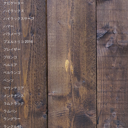
ナビゲーター
ハイラックス
ハイラックスサーフ
ハマー
パラメーラ
プエルトリコ 2016
ブレイザー
ブロンコ
ベルエア
ベルランゴ
ベンツ
マウンテニア
メンテナンス
ラムトラック
ラムバン
ラングラー
ランクル40