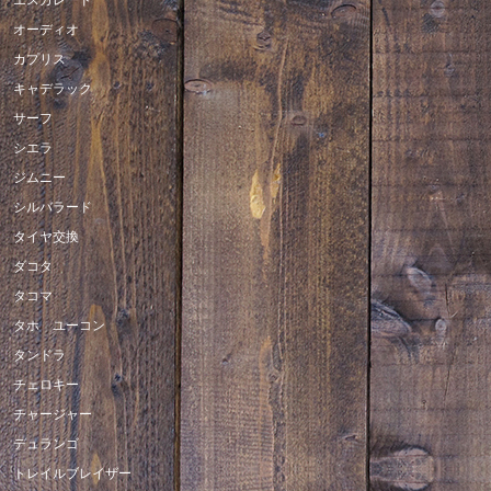
オーディオ
カプリス
キャデラック
サーフ
シエラ
ジムニー
シルバラード
タイヤ交換
ダコタ
タコマ
タホ ユーコン
タンドラ
チェロキー
チャージャー
デュランゴ
トレイルブレイザー