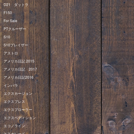
D21 ダットラ
F150
For Sale
PTクルーザー
S10
S10ブレイザー
アストロ
アメリカ日記 2015
アメリカ日記 2017
アメリカ日記2016
インパラ
エクスカージョン
エクスプレス
エクスプローラー
エクスペディション
エコノライン
エスカレード