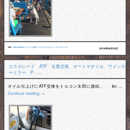
TAG :
Santa Barbara
•
アメリカ日記
•
コロナビールライト
•
サンタバーバラ
2016年09月24日
エスカレード ATF 全量交換 オートマオイル ウインカ
ーミラー P……
オイル仕上げにATF交換をトルコン太郎に接続。 &n …
Continue reading
→