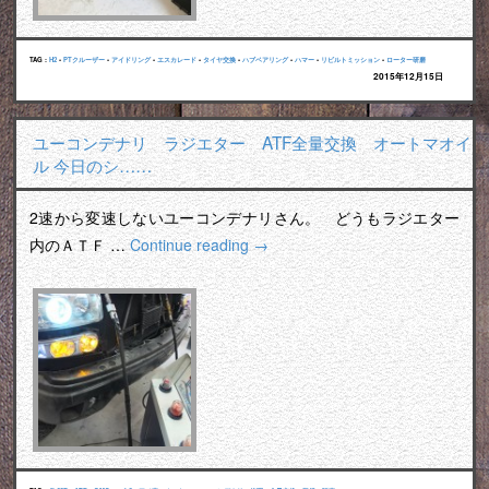
TAG :
H2
•
PTクルーザー
•
アイドリング
•
エスカレード
•
タイヤ交換
•
ハブベアリング
•
ハマー
•
リビルトミッション
•
ローター研磨
2015年12月15日
ユーコンデナリ ラジエター ATF全量交換 オートマオイ
ル 今日のシ……
2速から変速しないユーコンデナリさん。 どうもラジエター
内のＡＴＦ …
Continue reading
→