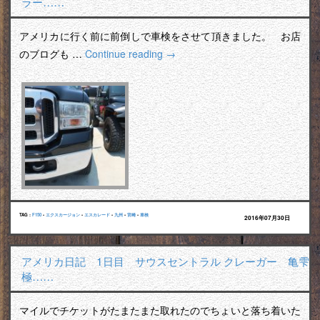
ラー……
アメリカに行く前に前倒しで車検をさせて頂きました。 お店
のブログも …
Continue reading
→
TAG :
F150
•
エクスカージョン
•
エスカレード
•
九州
•
宮崎
•
車検
2016年07月30日
アメリカ日記 1日目 サウスセントラル クレーガー 亀雫
極……
マイルでチケットがたまたまた取れたのでちょいと落ち着いた