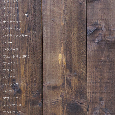
チャージャー
デュランゴ
トレイルブレイザー
ナビゲーター
ハイラックス
ハイラックスサーフ
ハマー
パラメーラ
プエルトリコ 2016
ブレイザー
ブロンコ
ベルエア
ベルランゴ
ベンツ
マウンテニア
メンテナンス
ラムトラック