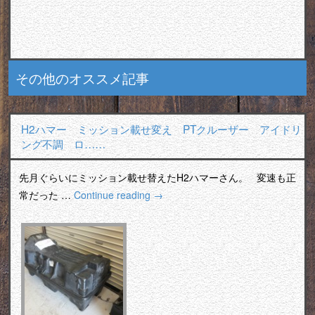
その他のオススメ記事
H2ハマー ミッション載せ変え PTクルーザー アイドリ
ング不調 ロ……
先月ぐらいにミッション載せ替えたH2ハマーさん。 変速も正
常だった …
Continue reading
→