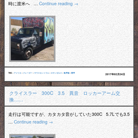
時に渡米へ …
Continue reading
→
TAG :
アメリカ
•
クレーガー
•
サウスセントラル
•
ロサンゼルス
•
亀雫極
•
甕雫
2017年02月24日
クライスラー 300C 3.5 異音 ロッカーアーム交
換……
走行は可能ですが、カタカタ音がしていた300C 5.7Lでも3.5
…
Continue reading
→