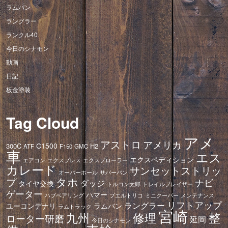
ラムバン
ラングラー
ランクル40
今日のシナモン
動画
日記
板金塗装
Tag Cloud
アメ
アストロ
アメリカ
C1500
300C
H2
ATF
F150
GMC
車
エス
エクスペディション
エアコン
エクスプレス
エクスプローラー
カレード
サンセットストリッ
オーバーホール
サバーバン
タホ
プ
ナビ
ダッジ
タイヤ交換
トレイルブレイザー
トルコン太郎
ゲーター
ハマー
ハブベアリング
プエルトリコ
ミニクーパー
メンテナンス
リフトアップ
ラングラー
ユーコンデナリ
ラムバン
ラムトラック
宮崎
修理
整
九州
ローター研磨
延岡
今日のシナモン