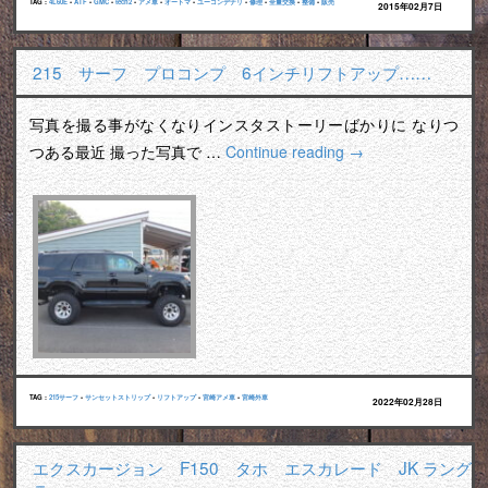
TAG :
4L60E
•
ATF
•
GMC
•
tech2
•
アメ車
•
オートマ
•
ユーコンデナリ
•
修理
•
全量交換
•
整備
•
販売
2015年02月7日
215 サーフ プロコンプ 6インチリフトアップ……
写真を撮る事がなくなりインスタストーリーばかりに なりつ
つある最近 撮った写真で …
Continue reading
→
TAG :
215サーフ
•
サンセットストリップ
•
リフトアップ
•
宮崎アメ車
•
宮崎外車
2022年02月28日
エクスカージョン F150 タホ エスカレード JK ラング