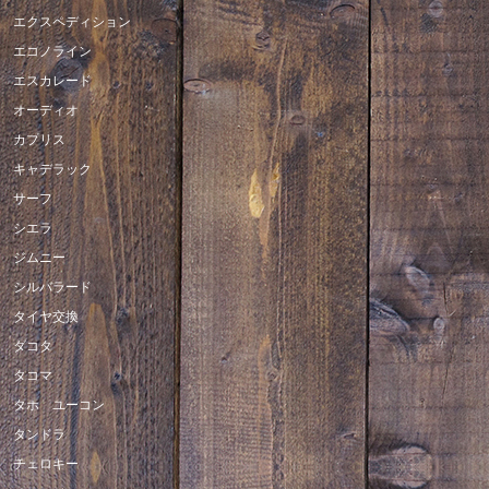
エクスペディション
エコノライン
エスカレード
オーディオ
カプリス
キャデラック
サーフ
シエラ
ジムニー
シルバラード
タイヤ交換
ダコタ
タコマ
タホ ユーコン
タンドラ
チェロキー