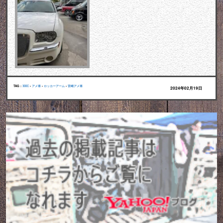
TAG :
300C
•
アメ車
•
ロッカーアーム
•
宮崎アメ車
2024年02月19日