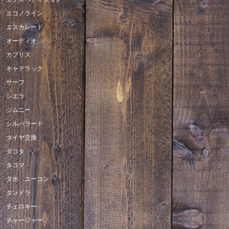
エコノライン
エスカレード
オーディオ
カプリス
キャデラック
サーフ
シエラ
ジムニー
シルバラード
タイヤ交換
ダコタ
タコマ
タホ ユーコン
タンドラ
チェロキー
チャージャー