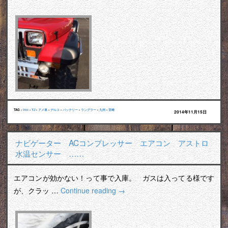
TAG :
iroc
•
YJ
•
アメ車
•
デルコ
•
バッテリー
•
ラングラー
•
九州
•
宮崎
2014年11月15日
ナビゲーター ACコンプレッサー エアコン アストロ
水温センサー ……
エアコンが効かない！って事で入庫。 ガスは入ってる様です
が、クラッ …
Continue reading
→