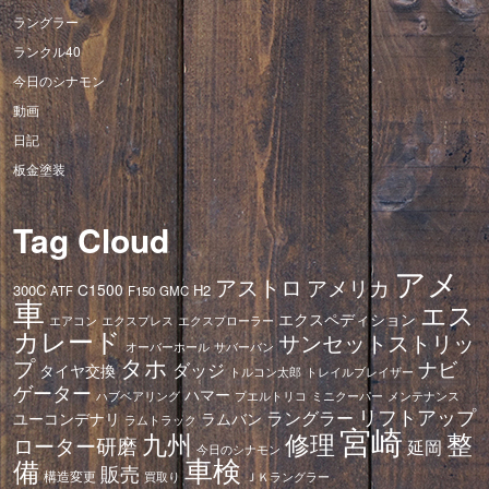
ラングラー
ランクル40
今日のシナモン
動画
日記
板金塗装
Tag Cloud
アメ
アストロ
アメリカ
C1500
300C
H2
ATF
F150
GMC
車
エス
エクスペディション
エアコン
エクスプレス
エクスプローラー
カレード
サンセットストリッ
オーバーホール
サバーバン
タホ
プ
ナビ
ダッジ
タイヤ交換
トレイルブレイザー
トルコン太郎
ゲーター
ハマー
ハブベアリング
プエルトリコ
ミニクーパー
メンテナンス
リフトアップ
ラングラー
ユーコンデナリ
ラムバン
ラムトラック
宮崎
修理
整
九州
ローター研磨
延岡
今日のシナモン
車検
備
販売
構造変更
ＪＫラングラー
買取り