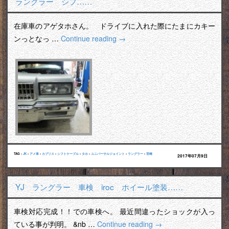
ラングラー シフ……
在庫車のアゲタホさん。 ドライブに入れた際にたまにカキー
ンっとなっ …
Continue reading
→
TAG :
JK
•
アメ車
•
カプリス
•
シフトケーブル
•
タホ
•
ユニバーサルジョイント
•
ラングラー
•
宮崎
2017年07月9日
YJ ラングラー 車検 iroc ホイール塗装……
車検対応完成！！での車検へ。 最近間違ったショックが入っ
ている事が判明。 &nb …
Continue reading
→