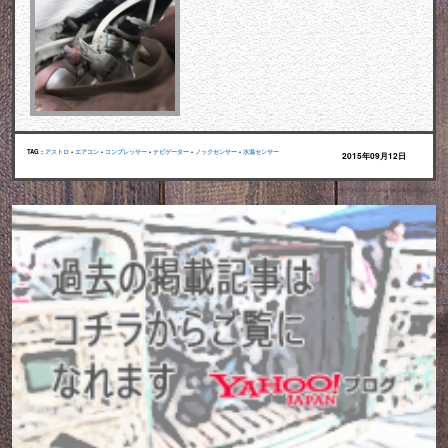
TAG :
アストロ
•
エアコン
•
コンプレッサー
•
ナビゲーター
•
ノックセンサー
•
水温センサー
2015年09月12日