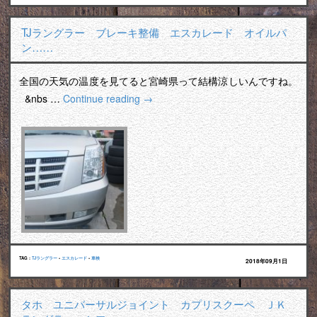
TJラングラー ブレーキ整備 エスカレード オイルパ
ン……
全国の天気の温度を見てると宮崎県って結構涼しいんですね。
&nbs …
Continue reading
→
TAG :
TJラングラー
•
エスカレード
•
車検
2018年09月1日
タホ ユニバーサルジョイント カプリスクーペ ＪＫ