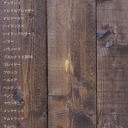
デュランゴ
トレイルブレイザー
ナビゲーター
ハイラックス
ハイラックスサーフ
ハマー
パラメーラ
プエルトリコ 2016
ブレイザー
ブロンコ
ベルエア
ベルランゴ
ベンツ
マウンテニア
メンテナンス
ラムトラック
ラムバン