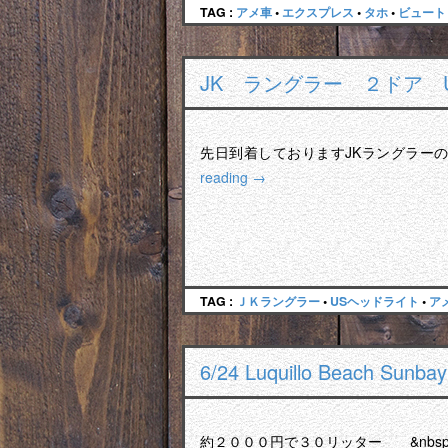
TAG :
アメ車
•
エクスプレス
•
タホ
•
ビュート
JK ラングラー ２ドア 
先日到着しておりますJKラングラー
reading
→
TAG :
ＪＫラングラー
•
USヘッドライト
•
ア
6/24 Luquillo Beach Sunb
約２０００円で３０リッター &nbsp