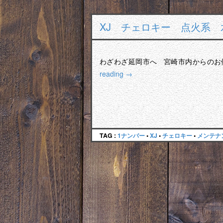
XJ チェロキー 点火系
わざわざ延岡市へ 宮崎市内からのお
reading
→
TAG :
1ナンバー
•
XJ
•
チェロキー
•
メンテナ