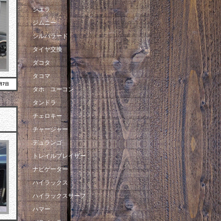
シエラ
ジムニー
シルバラード
タイヤ交換
ダコタ
タコマ
5月7日
タホ ユーコン
タンドラ
チェロキー
チャージャー
デュランゴ
トレイルブレイザー
ナビゲーター
ハイラックス
ハイラックスサーフ
ハマー