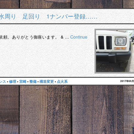
 水周り 足回り 1ナンバー登録……
依頼。ありがとう御座います。 & …
Continue
ンス
•
修理
•
宮崎
•
整備
•
構造変更
•
点火系
2017年05