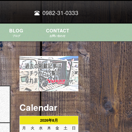
0982-31-0333
BLOG
CONTACT
ブログ
お問い合わせ
Calendar
2026年8月
月
火
水
木
金
土
日