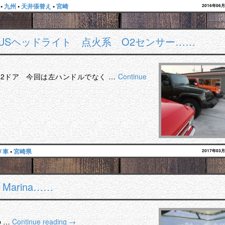
•
九州
•
天井張替え
•
宮崎
2016年06
USヘッドライト 点火系 O2センサー……
の2ドア 今回は左ハンドルでなく …
Continue
メ車
•
宮崎県
2017年03
ay Marina……
 …
Continue reading
→