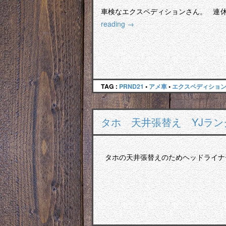
車検なエクスペディションさん。 連
reading
→
TAG :
PRND21
•
アメ車
•
エクスペディショ
タホ 天井張替え YJラ
タホの天井張替えのためヘッドライナ