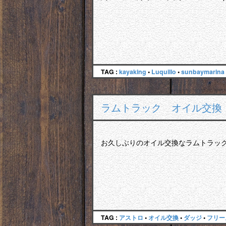
TAG :
kayaking
•
Luquillo
•
sunbaymarina
ラムトラック オイル交換
お久しぶりのオイル交換なラムトラック
TAG :
アストロ
•
オイル交換
•
ダッジ
•
フリー