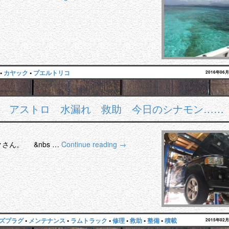
•
カヤック
•
プエルトリコ
2016年06
 アストロ 水漏れ 救助 今日のシナモン……
さん。 &nbs …
Continue reading
→
ズプラグ
•
メンテナンス
•
ラムトラック
•
修理
•
救助
•
整備
•
積載
2015年02