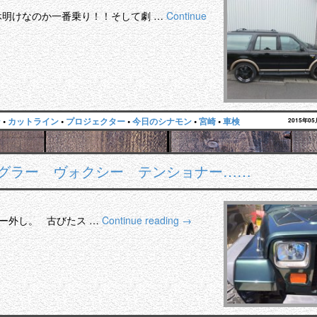
休明けなのか一番乗り！！そして劇 …
Continue
ン
•
カットライン
•
プロジェクター
•
今日のシナモン
•
宮崎
•
車検
2015年0
ングラー ヴォクシー テンショナー……
ー外し。 古びたス …
Continue reading
→