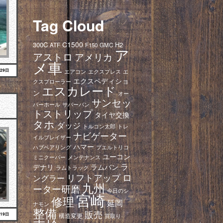
Tag Cloud
C1500
300C
H2
ATF
F150
GMC
ア
アストロ
アメリカ
メ車
月29日
エアコン
エクスプレス
エ
エクスペディショ
クスプローラー
エスカレード
ン
オー
サンセッ
バーホール
サバーバン
トストリップ
タイヤ交換
タホ
ダッジ
トレ
トルコン太郎
ナビゲーター
イルブレイザー
ハマー
ハブベアリング
プエルトリコ
ユーコン
ミニクーパー
メンテナンス
ラ
デナリ
ラムバン
ラムトラック
ロ
リフトアップ
ングラー
九州
ーター研磨
今日のシ
宮崎
修理
延岡
ナモン
整備
販売
月19日
構造変更
買取り