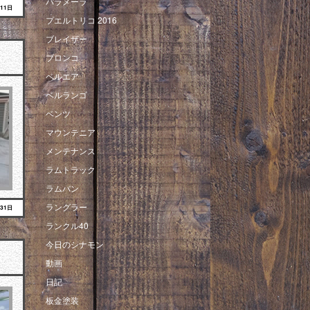
パラメーラ
月11日
プエルトリコ 2016
ブレイザー
ブロンコ
ベルエア
ベルランゴ
ベンツ
マウンテニア
メンテナンス
ラムトラック
ラムバン
ラングラー
月31日
ランクル40
今日のシナモン
動画
日記
板金塗装