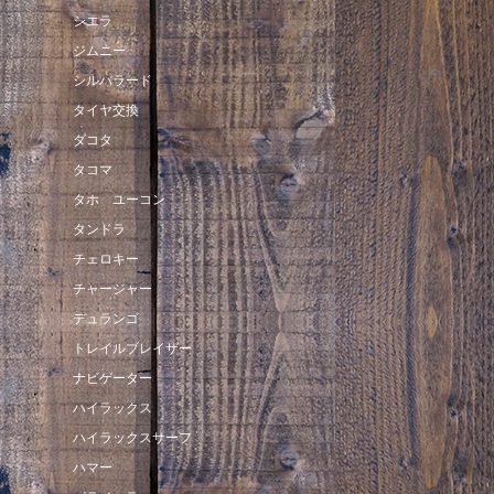
シエラ
ジムニー
シルバラード
タイヤ交換
ダコタ
タコマ
タホ ユーコン
タンドラ
チェロキー
チャージャー
デュランゴ
トレイルブレイザー
ナビゲーター
ハイラックス
ハイラックスサーフ
ハマー