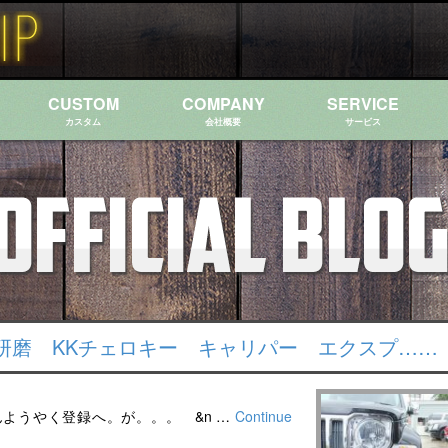
CUSTOM
COMPANY
SERVICE
カスタム
会社概要
サービス
研磨 KKチェロキー キャリパー エクスプ……
んようやく登録へ。が。。。 &n …
Continue