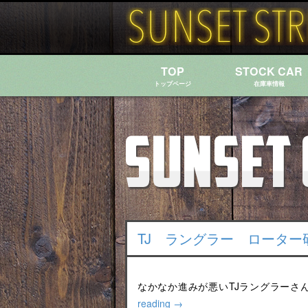
TOP
STOCK CAR
トップページ
在庫車情報
TJ ラングラー ローター
なかなか進みが悪いTJラングラーさ
reading
→