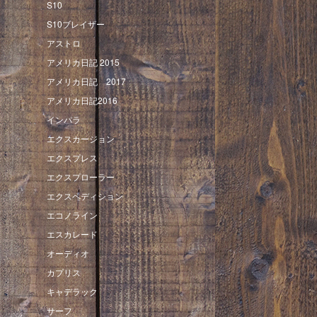
S10
S10ブレイザー
アストロ
アメリカ日記 2015
アメリカ日記 2017
アメリカ日記2016
インパラ
エクスカージョン
エクスプレス
エクスプローラー
エクスペディション
エコノライン
エスカレード
オーディオ
カプリス
キャデラック
サーフ