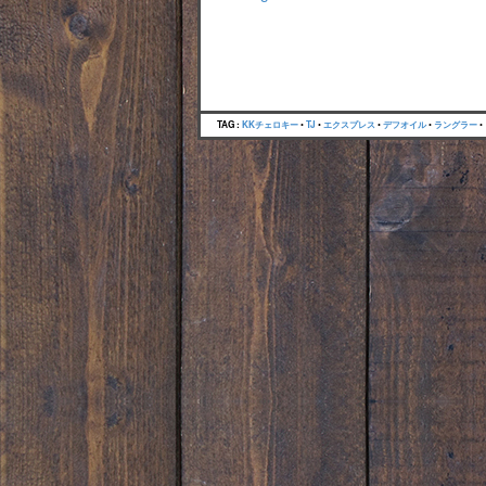
TAG :
KKチェロキー
•
TJ
•
エクスプレス
•
デフオイル
•
ラングラー
•