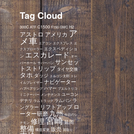
Tag Cloud
C1500
300C
H2
ATF
F150
GMC
ア
アストロ
アメリカ
メ車
エアコン
エクスプレス
エ
エクスペディショ
クスプローラー
エスカレード
ン
オー
サンセッ
バーホール
サバーバン
トストリップ
タイヤ交換
タホ
ダッジ
トレ
トルコン太郎
ナビゲーター
イルブレイザー
ハマー
ハブベアリング
プエルトリコ
ユーコン
ミニクーパー
メンテナンス
ラ
デナリ
ラムバン
ラムトラック
ロ
リフトアップ
ングラー
九州
ーター研磨
今日のシ
宮崎
修理
延岡
ナモン
整備
販売
構造変更
買取り