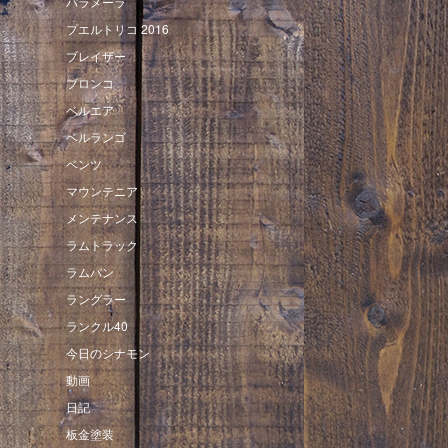
パラメーラ
プエルトリコ 2016
ブレイザー
ブロンコ
ベルエア
ベルランゴ
ベンツ
マウンテニア
メンテナンス
ラムトラック
ラムバン
ラングラー
ランクル40
今日のシナモン
動画
日記
板金塗装