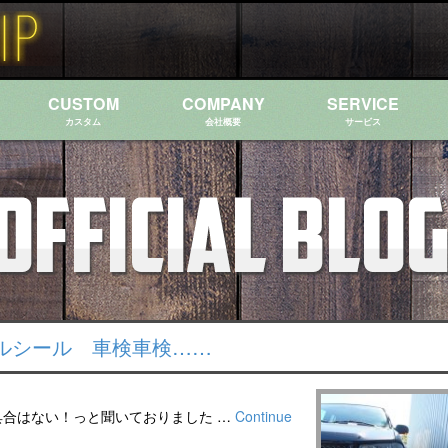
CUSTOM
COMPANY
SERVICE
カスタム
会社概要
サービス
ルシール 車検車検……
具合はない！っと聞いておりました …
Continue