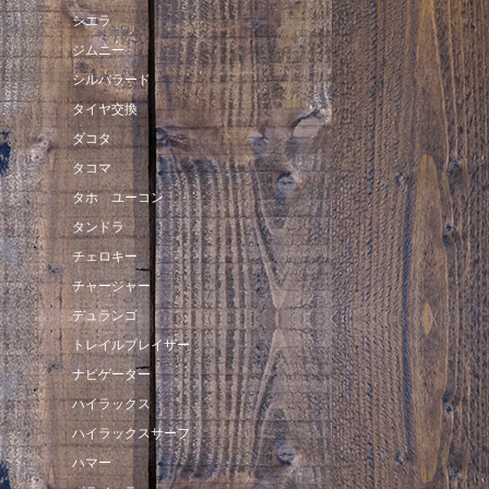
シエラ
ジムニー
シルバラード
タイヤ交換
ダコタ
タコマ
タホ ユーコン
タンドラ
チェロキー
チャージャー
デュランゴ
トレイルブレイザー
ナビゲーター
ハイラックス
ハイラックスサーフ
ハマー