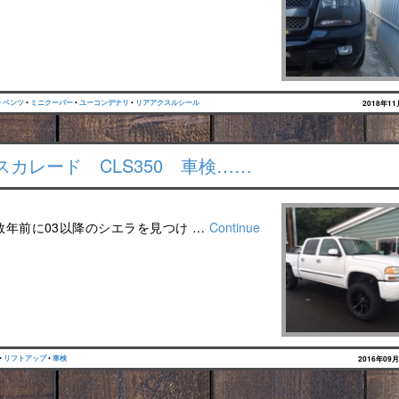
•
ベンツ
•
ミニクーパー
•
ユーコンデナリ
•
リアアクスルシール
2018年1
カレード CLS350 車検……
数年前に03以降のシエラを見つけ …
Continue
•
リフトアップ
•
車検
2016年09