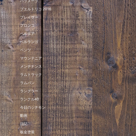
パラメーラ
プエルトリコ 2016
ブレイザー
ブロンコ
ベルエア
ベルランゴ
ベンツ
マウンテニア
メンテナンス
ラムトラック
ラムバン
ラングラー
ランクル40
今日のシナモン
動画
日記
板金塗装