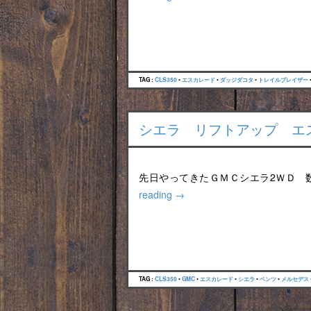
TAG :
CLS350
•
エスカレード
•
ダッジダコタ
•
トレイルブレイザー
シエラ リフトアップ エス
先日やってきたＧＭＣシエラ2ＷＤ 
reading
→
TAG :
CLS350
•
GMC
•
エスカレード
•
シエラ
•
ベンツ
•
メルセデス