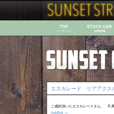
TOP
STOCK CAR
トップページ
在庫車情報
エスカレード リアアクス
ご成約頂いたエスカレードさん。 不
reading
→