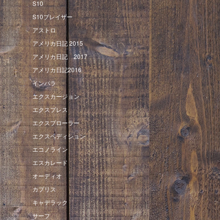
S10
S10ブレイザー
アストロ
アメリカ日記 2015
アメリカ日記 2017
アメリカ日記2016
インパラ
エクスカージョン
エクスプレス
エクスプローラー
エクスペディション
エコノライン
エスカレード
オーディオ
カプリス
キャデラック
サーフ