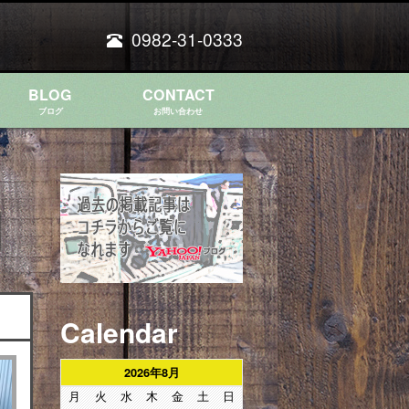
0982-31-0333
BLOG
CONTACT
ブログ
お問い合わせ
Calendar
2026年8月
月
火
水
木
金
土
日