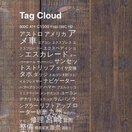
Tag Cloud
C1500
300C
H2
ATF
F150
GMC
ア
アストロ
アメリカ
メ車
エアコン
エクスプレス
エ
エクスペディショ
クスプローラー
エスカレード
ン
オー
サンセッ
バーホール
サバーバン
トストリップ
タイヤ交換
タホ
ダッジ
トレ
トルコン太郎
ナビゲーター
イルブレイザー
ハマー
ハブベアリング
プエルトリコ
ユーコン
ミニクーパー
メンテナンス
ラ
デナリ
ラムバン
ラムトラック
ロ
リフトアップ
ングラー
九州
ーター研磨
今日のシ
宮崎
修理
延岡
ナモン
整備
販売
構造変更
買取り