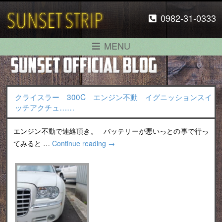
0982-31-0333
MENU
クライスラー 300C エンジン不動 イグニッションスイ
ッチアクチュ……
エンジン不動で連絡頂き。 バッテリーが悪いっとの事で行っ
てみると …
Continue reading
→