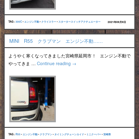
TAG :
300C
•
エンジン不動
•
クライスラー
•
スタータースイッチアクチュエーター
2021年09月9日
MINI R55 クラブマン エンジン不動……
ようやく寒くなってきました宮崎県延岡市！ エンジン不動で
やってきま …
Continue reading
→
TAG :
R55
•
エンジン不動
•
クラブマン
•
タイミングチェーンカイド
•
ミニクーパー
•
宮崎県