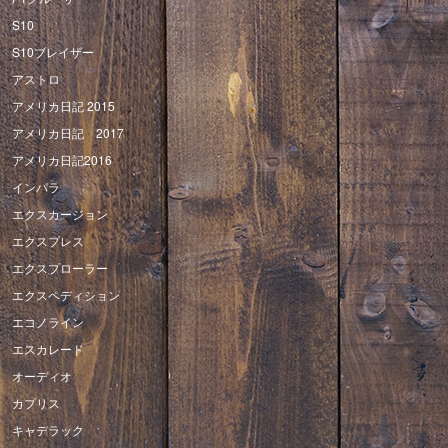
S10
S10ブレイザー
アストロ
アメリカ日記 2015
アメリカ日記 2017
アメリカ日記2016
インパラ
エクスカージョン
エクスプレス
エクスプローラー
エクスペディション
エコノライン
エスカレード
オーディオ
カプリス
キャデラック