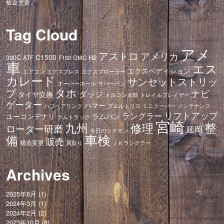
板金塗装
Tag Cloud
アメ
アストロ
アメリカ
C1500
300C
H2
ATF
F150
GMC
車
エス
エクスペディション
エアコン
エクスプレス
エクスプローラー
カレード
サンセットストリッ
オーバーホール
サバーバン
タホ
プ
ナビ
ダッジ
タイヤ交換
トレイルブレイザー
トルコン太郎
ゲーター
ハマー
ハブベアリング
プエルトリコ
ミニクーパー
メンテナンス
リフトアップ
ラングラー
ユーコンデナリ
ラムバン
ラムトラック
宮崎
修理
整
九州
ローター研磨
延岡
今日のシナモン
車検
備
販売
構造変更
ＪＫラングラー
買取り
Archives
2025年6月
(1)
2024年3月
(1)
2024年2月
(2)
2023年10月
(8)