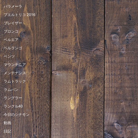
パラメーラ
プエルトリコ 2016
ブレイザー
ブロンコ
ベルエア
ベルランゴ
ベンツ
マウンテニア
メンテナンス
ラムトラック
ラムバン
ラングラー
ランクル40
今日のシナモン
動画
日記