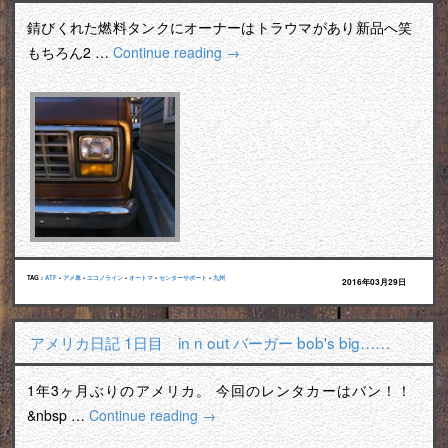
錆びくれた燃料タンクにオーナーはトラウマがあり新品へ笑
もちろん2 …
Continue reading
→
TAG :
ATF
•
アメ車
•
エコノライン
•
オートマ
•
センターサポート
•
九州
2016年03月29日
アメリカ日記 1日目 in n out バーガー bob's big……
1年3ヶ月ぶりのアメリカ。 今回のレンタカーはバン！！
&nbsp …
Continue reading
→