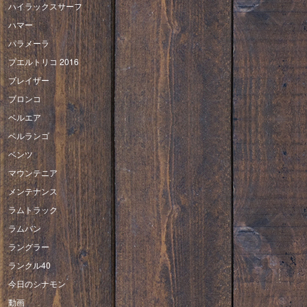
ハイラックスサーフ
ハマー
パラメーラ
プエルトリコ 2016
ブレイザー
ブロンコ
ベルエア
ベルランゴ
ベンツ
マウンテニア
メンテナンス
ラムトラック
ラムバン
ラングラー
ランクル40
今日のシナモン
動画