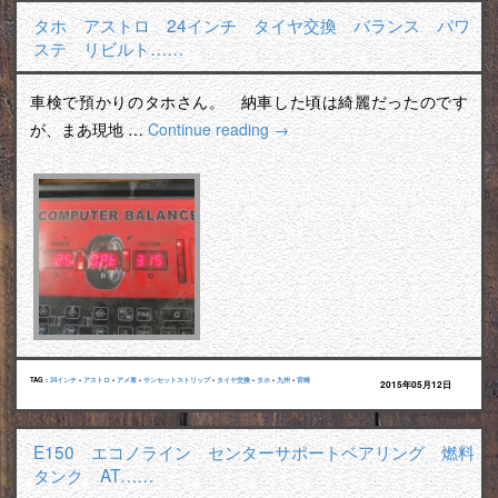
タホ アストロ 24インチ タイヤ交換 バランス パワ
ステ リビルト……
車検で預かりのタホさん。 納車した頃は綺麗だったのです
が、まあ現地 …
Continue reading
→
TAG :
24インチ
•
アストロ
•
アメ車
•
サンセットストリップ
•
タイヤ交換
•
タホ
•
九州
•
宮崎
2015年05月12日
E150 エコノライン センターサポートベアリング 燃料
タンク AT……