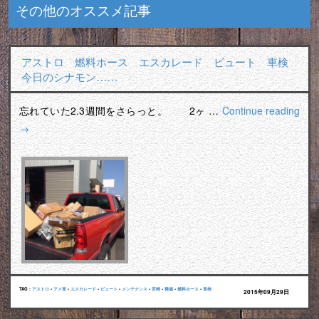
その他のオススメ記事
アストロ 燃料ホース エスカレード ビュート 車検
今日のシナモン……
忘れていた2.3週間をさらっと。 2ヶ …
Continue reading
→
TAG :
アストロ
•
アメ車
•
エスカレード
•
ビュート
•
メンテナンス
•
宮崎
•
整備
•
燃料ホース
•
車検
2015年09月29日