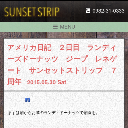
0982-31-0333
MENU
アメリカ日記 ２日目 ランディ
ーズドーナッツ ジープ レネゲ
ート サンセットストリップ ７
周年
2015.05.30 Sat
まずは朝からお隣のランディドーナッツで朝食を。