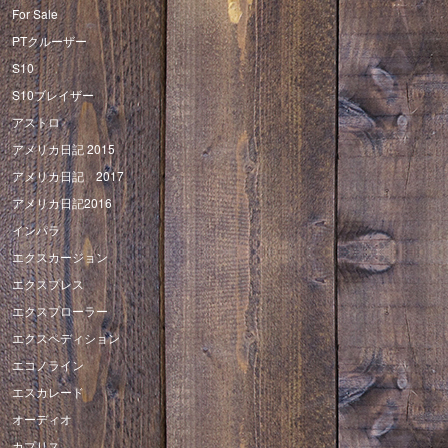
For Sale
PTクルーザー
S10
S10ブレイザー
アストロ
アメリカ日記 2015
アメリカ日記 2017
アメリカ日記2016
インパラ
エクスカージョン
エクスプレス
エクスプローラー
エクスペディション
エコノライン
エスカレード
オーディオ
カプリス