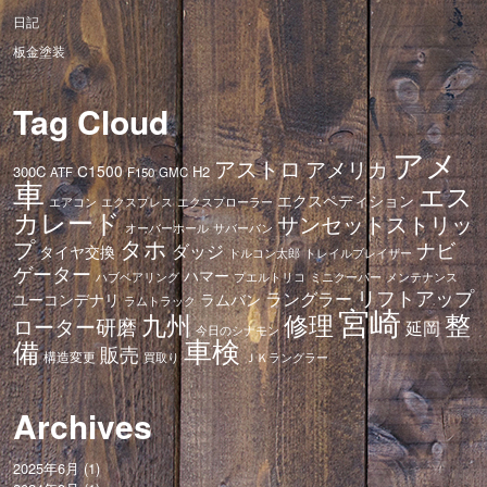
日記
板金塗装
Tag Cloud
アメ
アストロ
アメリカ
C1500
300C
H2
ATF
F150
GMC
車
エス
エクスペディション
エアコン
エクスプレス
エクスプローラー
カレード
サンセットストリッ
オーバーホール
サバーバン
タホ
プ
ナビ
ダッジ
タイヤ交換
トレイルブレイザー
トルコン太郎
ゲーター
ハマー
ハブベアリング
プエルトリコ
ミニクーパー
メンテナンス
リフトアップ
ラングラー
ユーコンデナリ
ラムバン
ラムトラック
宮崎
修理
整
九州
ローター研磨
延岡
今日のシナモン
車検
備
販売
構造変更
ＪＫラングラー
買取り
Archives
2025年6月
(1)