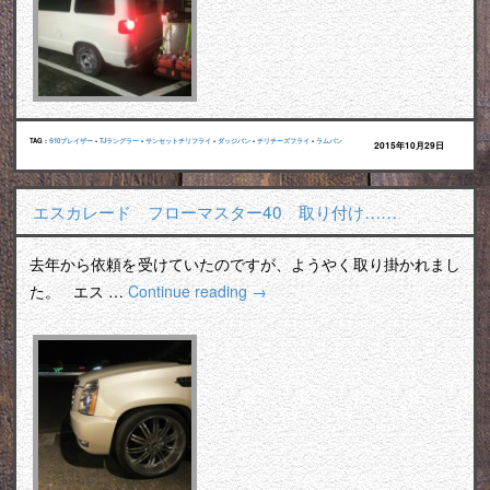
TAG :
S10ブレイザー
•
TJラングラー
•
サンセットチリフライ
•
ダッジバン
•
チリチーズフライ
•
ラムバン
2015年10月29日
エスカレード フローマスター40 取り付け……
去年から依頼を受けていたのですが、ようやく取り掛かれまし
た。 エス …
Continue reading
→