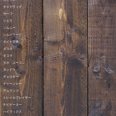
キャデラック
サーフ
シエラ
ジムニー
シルバラード
タイヤ交換
ダコタ
タコマ
タホ ユーコン
タンドラ
チェロキー
チャージャー
デュランゴ
トレイルブレイザー
ナビゲーター
ハイラックス