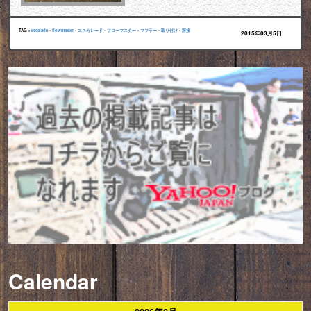
TAG :
escalade
•
flowmaster
•
エスカレード
•
フローマスター
•
マフラー
•
取り付け
•
溶接
2015年03月5日
Calendar