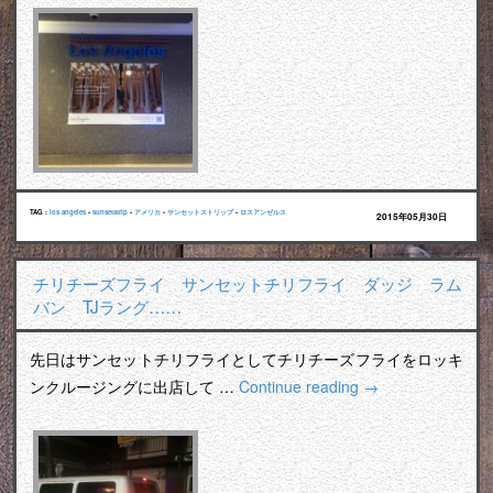
TAG :
los angeles
•
sunsetstrip
•
アメリカ
•
サンセットストリップ
•
ロスアンゼルス
2015年05月30日
チリチーズフライ サンセットチリフライ ダッジ ラム
バン TJラング……
先日はサンセットチリフライとしてチリチーズフライをロッキ
ンクルージングに出店して …
Continue reading
→