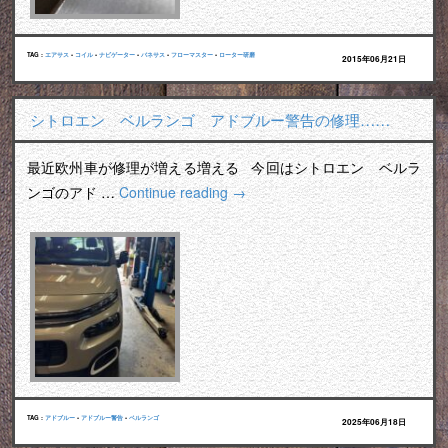
TAG :
エアサス
•
コイル
•
ナビゲーター
•
バネサス
•
フローマスター
•
ローター研磨
2015年06月21日
シトロエン ベルランゴ アドブルー警告の修理……
最近欧州車が修理が増える増える 今回はシトロエン ベルラ
ンゴのアド …
Continue reading
→
TAG :
アドブルー
•
アドブルー警告
•
ベルランゴ
2025年06月18日