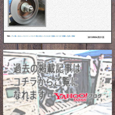
TAG :
アメ車
•
タホ
•
バイパー
•
バイパー取り付け
•
ラジエター交換
•
ローター研磨
•
九州
•
宮崎
2015年04月21日