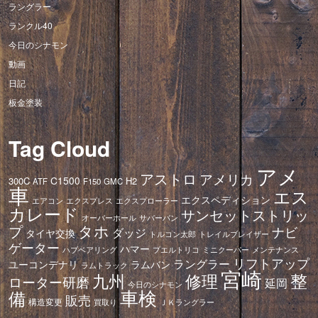
ラングラー
ランクル40
今日のシナモン
動画
日記
板金塗装
Tag Cloud
アメ
アストロ
アメリカ
C1500
300C
H2
ATF
F150
GMC
車
エス
エクスペディション
エアコン
エクスプレス
エクスプローラー
カレード
サンセットストリッ
オーバーホール
サバーバン
タホ
プ
ナビ
ダッジ
タイヤ交換
トレイルブレイザー
トルコン太郎
ゲーター
ハマー
ハブベアリング
プエルトリコ
ミニクーパー
メンテナンス
リフトアップ
ラングラー
ユーコンデナリ
ラムバン
ラムトラック
宮崎
修理
整
九州
ローター研磨
延岡
今日のシナモン
車検
備
販売
構造変更
ＪＫラングラー
買取り