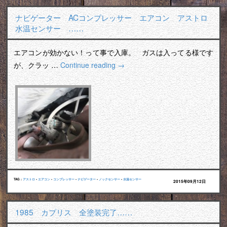
ナビゲーター ACコンプレッサー エアコン アストロ
水温センサー ……
エアコンが効かない！って事で入庫。 ガスは入ってる様です
が、クラッ …
Continue reading
→
TAG :
アストロ
•
エアコン
•
コンプレッサー
•
ナビゲーター
•
ノックセンサー
•
水温センサー
2015年09月12日
1985 カプリス 全塗装完了……