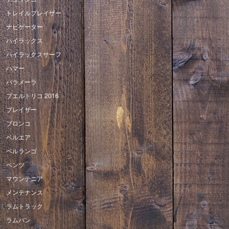
トレイルブレイザー
ナビゲーター
ハイラックス
ハイラックスサーフ
ハマー
パラメーラ
プエルトリコ 2016
ブレイザー
ブロンコ
ベルエア
ベルランゴ
ベンツ
マウンテニア
メンテナンス
ラムトラック
ラムバン