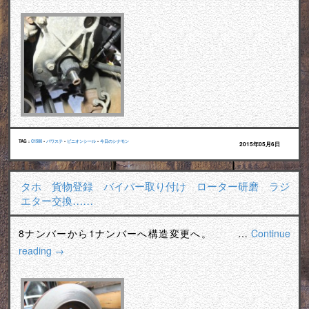
TAG :
C1500
•
パワステ
•
ピニオンシール
•
今日のシナモン
2015年05月6日
タホ 貨物登録 バイパー取り付け ローター研磨 ラジ
エター交換……
8ナンバーから1ナンバーへ構造変更へ。 …
Continue
reading
→