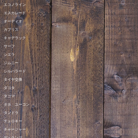
エコノライン
エスカレード
オーディオ
カプリス
キャデラック
サーフ
シエラ
ジムニー
シルバラード
タイヤ交換
ダコタ
タコマ
タホ ユーコン
タンドラ
チェロキー
チャージャー
デュランゴ