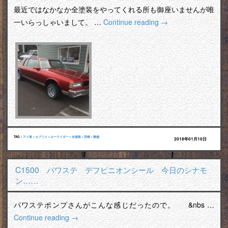
最近ではなかなか全塗装をやってくれる所も御座いませんが唯
一いらっしゃいまして。 …
Continue reading
→
TAG :
アメ車
•
カプリス
•
ローライダー
•
全塗装
•
宮崎
•
整備
2018年01月10日
C1500 パワステ デフピニオンシール 今日のシナモ
ン……
パワステポンプさんがこんな感じだったので。 &nbs …
Continue reading
→