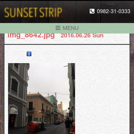
0982-31-0333
MENU
img_8642.jpg
2016.06.26 Sun