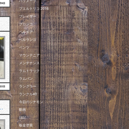
パラメーラ
7月9日
プエルトリコ 2016
ブレイザー
ブロンコ
ベルエア
ベルランゴ
ベンツ
マウンテニア
メンテナンス
ラムトラック
ラムバン
ラングラー
月22日
ランクル40
今日のシナモン
…
動画
日記
板金塗装