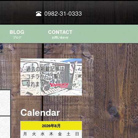
0982-31-0333
BLOG
CONTACT
ブログ
お問い合わせ
Calendar
2026年8月
月
火
水
木
金
土
日