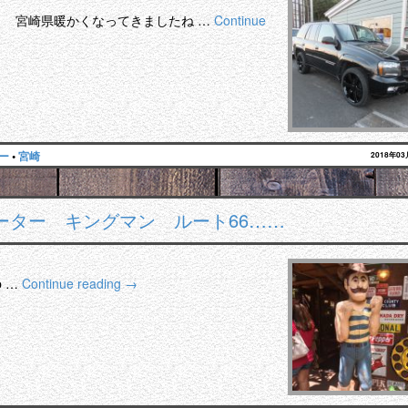
・ 宮崎県暖かくなってきましたね …
Continue
ー
•
宮崎
2018年0
レーター キングマン ルート66……
 …
Continue reading
→