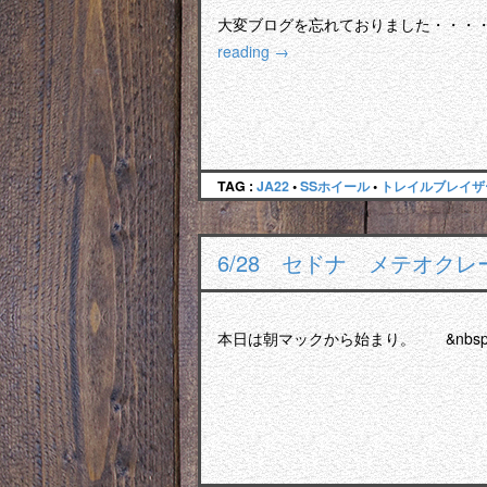
大変ブログを忘れておりました・・・
reading
→
TAG :
JA22
•
SSホイール
•
トレイルブレイザ
6/28 セドナ メテオク
本日は朝マックから始まり。 &nbsp