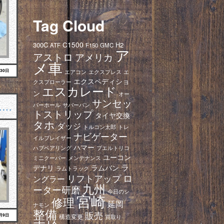
Tag Cloud
C1500
300C
H2
ATF
F150
GMC
ア
アストロ
アメリカ
メ車
月30日
エアコン
エクスプレス
エ
エクスペディショ
クスプローラー
エスカレード
ン
オー
サンセッ
……
バーホール
サバーバン
トストリップ
タイヤ交換
タホ
ダッジ
トレ
トルコン太郎
ナビゲーター
イルブレイザー
ハマー
ハブベアリング
プエルトリコ
ユーコン
ミニクーパー
メンテナンス
ラ
デナリ
ラムバン
ラムトラック
ロ
リフトアップ
ングラー
九州
ーター研磨
今日のシ
宮崎
修理
延岡
ナモン
整備
販売
7月9日
構造変更
買取り