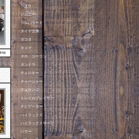
シエラ
ジムニー
シルバラード
タイヤ交換
ダコタ
タコマ
3月7日
タホ ユーコン
タンドラ
チェロキー
チャージャー
デュランゴ
トレイルブレイザー
ナビゲーター
ハイラックス
ハイラックスサーフ
ハマー