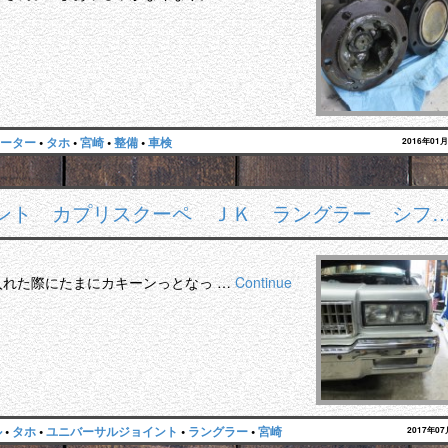
ーター
•
タホ
•
宮崎
•
整備
•
車検
2016年01
ント カプリスクーペ ＪＫ ラングラー シフ
入れた際にたまにカキーンっとなっ …
Continue
ル
•
タホ
•
ユニバーサルジョイント
•
ラングラー
•
宮崎
2017年0