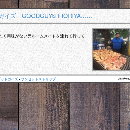
イズ GOODGUYS IRORIYA……
ったく興味がない元ルームメイトを連れて行って
グッドガイズ
•
サンセットストリップ
2015年0