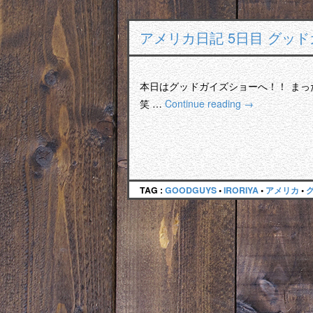
アメリカ日記 5日目 グッドガ
本日はグッドガイズショーへ！！ ま
笑 …
Continue reading
→
TAG :
GOODGUYS
•
IRORIYA
•
アメリカ
•