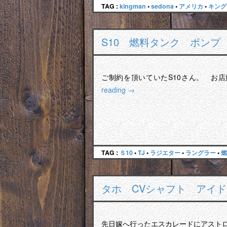
TAG :
kingman
•
sedona
•
アメリカ
•
キング
S10 燃料タンク ポンプ
ご制約を頂いていたS10さん。 お
reading
→
TAG :
Ｓ10
•
TJ
•
ラジエター
•
ラングラー
•
燃
タホ CVシャフト アイ
先日嫁へ行ったエスカレードにアスト