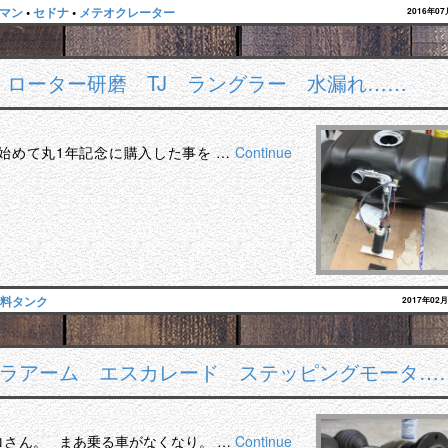
マン
•
セドナ
•
メテオクレーター
2016年0
 ローター研磨 TJ ラングラー 水漏れ……
店始めて丸1年記念に購入した事を …
Continue
料タンク
2017年02
ドラアーム エスカレード ステッピングモータ…
ロさん。 まあ乗る車がなくなり。 …
Continue