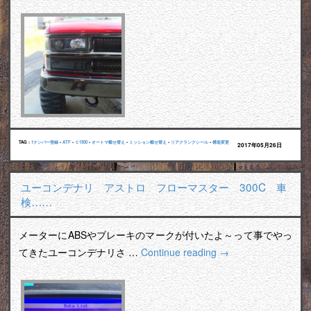
TAG :
1ナンバー登録
•
ATF
•
Ｃ1500
•
オートマ載せ替え
•
ミッション載せ替え
•
リアクランクシール
•
構造変更
2017年05月26日
ユーコンデナリ アストロ フローマスター 300C 車
検……
メーターにABSやブレーキのマークが付いたよ～って事でやっ
てきたユーコンデナリさ …
Continue reading
→