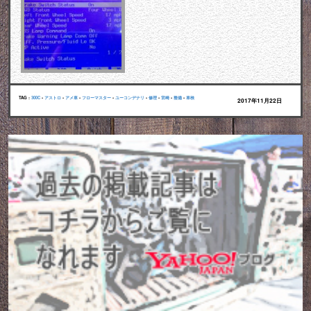
TAG :
300C
•
アストロ
•
アメ車
•
フローマスター
•
ユーコンデナリ
•
修理
•
宮崎
•
整備
•
車検
2017年11月22日