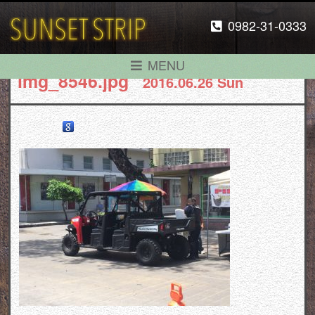
0982-31-0333
MENU
img_8546.jpg
2016.06.26 Sun