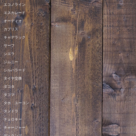
エコノライン
エスカレード
オーディオ
カプリス
キャデラック
サーフ
シエラ
ジムニー
シルバラード
タイヤ交換
ダコタ
タコマ
タホ ユーコン
タンドラ
チェロキー
チャージャー
デュランゴ