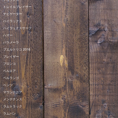
トレイルブレイザー
ナビゲーター
ハイラックス
ハイラックスサーフ
ハマー
パラメーラ
プエルトリコ 2016
ブレイザー
ブロンコ
ベルエア
ベルランゴ
ベンツ
マウンテニア
メンテナンス
ラムトラック
ラムバン