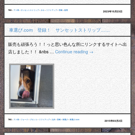
TAG :
アメ車
•
サンセットストリップ
•
タホ
•
リフトアップ
•
宮崎
•
延岡
2023年10月23日
車選び.com 登録！ サンセットストリップ……
販売も頑張ろう！！っと思い色んな所にリンクするサイトへ出
店しました！！ &nbs …
Continue reading
→
TAG :
アメ車
•
フォード
•
ブロンコ
•
リフトアップ
•
九州
•
宮崎
•
車選び
•
車選び.com
2015年03月2日