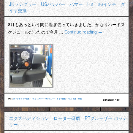
JKラングラー USバンパー ハマー H2 26インチ タ
イヤ交換 ……
8月もあっという間に過ぎ去っていきました。かなりハードス
ケジュールだったので今月 …
Continue reading
→
TAG :
26インチタイヤ交換
•
ＪＫラングラー
•
USバンパー
•
タイヤ交換
•
ベルト鳴き
•
車検
2016年09月1日
エクスペディション ローター研磨 PTクルーザー バッテ
リー……