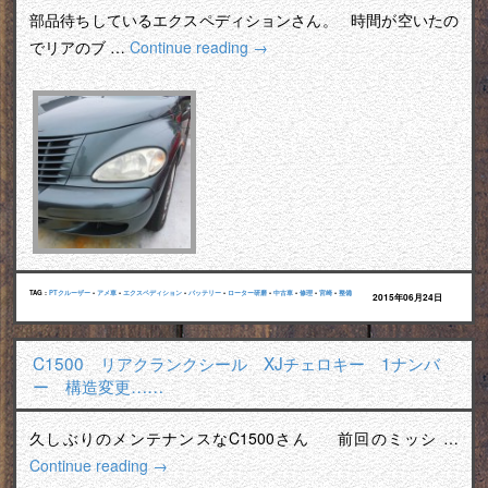
部品待ちしているエクスペディションさん。 時間が空いたの
でリアのブ …
Continue reading
→
TAG :
PTクルーザー
•
アメ車
•
エクスペディション
•
バッテリー
•
ローター研磨
•
中古車
•
修理
•
宮崎
•
整備
2015年06月24日
C1500 リアクランクシール XJチェロキー 1ナンバ
ー 構造変更……
久しぶりのメンテナンスなC1500さん 前回のミッシ …
Continue reading
→