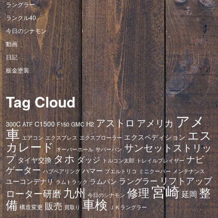
ラングラー
ランクル40
今日のシナモン
動画
日記
板金塗装
Tag Cloud
アメ
アストロ
アメリカ
C1500
300C
H2
ATF
F150
GMC
車
エス
エクスペディション
エアコン
エクスプレス
エクスプローラー
カレード
サンセットストリッ
オーバーホール
サバーバン
タホ
プ
ナビ
ダッジ
タイヤ交換
トレイルブレイザー
トルコン太郎
ゲーター
ハマー
ハブベアリング
プエルトリコ
ミニクーパー
メンテナンス
リフトアップ
ラングラー
ユーコンデナリ
ラムバン
ラムトラック
宮崎
修理
整
九州
ローター研磨
延岡
今日のシナモン
車検
備
販売
構造変更
ＪＫラングラー
買取り