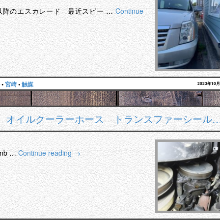
年以降のエスカレード 最近スピー …
Continue
•
宮崎
•
触媒
2023年10
 オイルクーラーホース トランスファーシール
b …
Continue reading
→