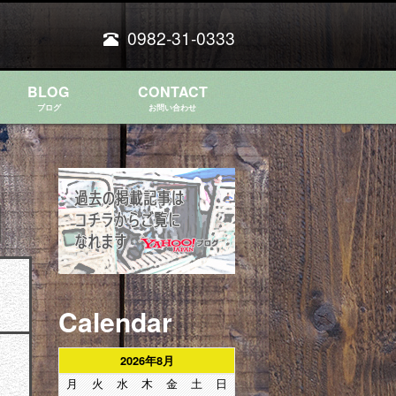
0982-31-0333
BLOG
CONTACT
ブログ
お問い合わせ
Calendar
2026年8月
月
火
水
木
金
土
日