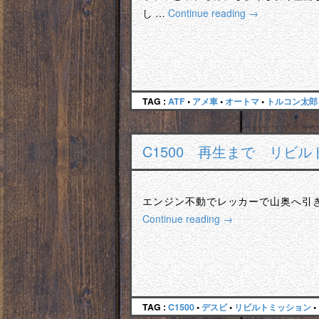
し …
Continue reading
→
TAG :
ATF
•
アメ車
•
オートマ
•
トルコン太郎
C1500 再生まで リビ
エンジン不動でレッカーで山奥へ引き取り
Continue reading
→
TAG :
C1500
•
デスビ
•
リビルトミッション
•