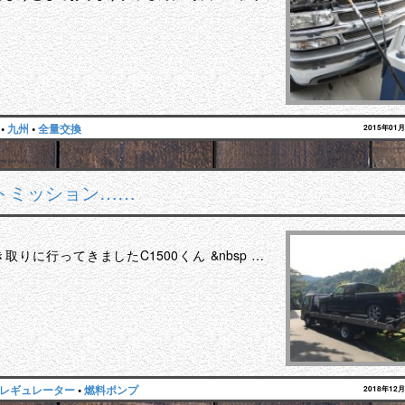
•
九州
•
全量交換
2015年01
ルトミッション……
に行ってきましたC1500くん &nbsp …
レギュレーター
•
燃料ポンプ
2018年12