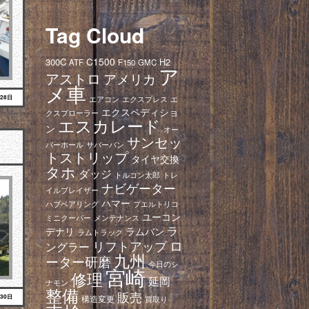
Tag Cloud
C1500
300C
H2
ATF
F150
GMC
ア
アストロ
アメリカ
メ車
月28日
エアコン
エクスプレス
エ
エクスペディショ
クスプローラー
エスカレード
ン
オー
サンセッ
バーホール
サバーバン
トストリップ
タイヤ交換
タホ
ダッジ
トレ
トルコン太郎
ナビゲーター
イルブレイザー
ハマー
ハブベアリング
プエルトリコ
ユーコン
ミニクーパー
メンテナンス
ラ
デナリ
ラムバン
ラムトラック
ロ
リフトアップ
ングラー
九州
ーター研磨
今日のシ
宮崎
修理
延岡
ナモン
整備
販売
月30日
構造変更
買取り