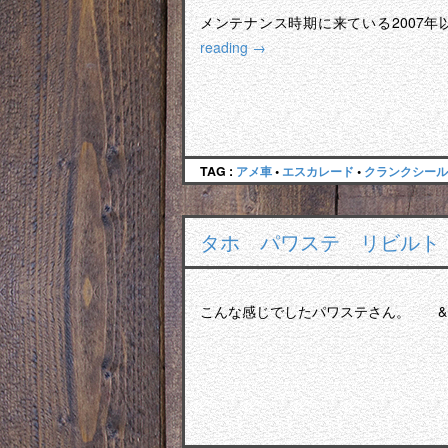
メンテナンス時期に来ている2007
reading
→
TAG :
アメ車
•
エスカレード
•
クランクシール
タホ パワステ リビルト
こんな感じでしたパワステさん。 &n