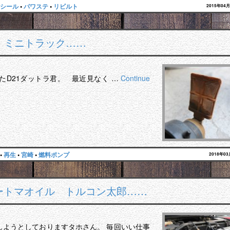
シール
•
パワステ
•
リビルト
2015年04
 ミニトラック……
たD21ダットラ君。 最近見なく …
Continue
•
再生
•
宮崎
•
燃料ポンプ
2018年0
オートマオイル トルコン太郎……
しようとしておりますタホさん。 毎回いい仕事