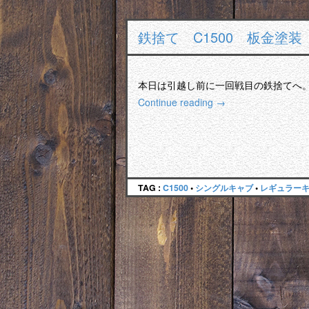
鉄捨て C1500 板金塗
本日は引越し前に一回戦目の鉄捨てへ。 
Continue reading
→
TAG :
C1500
•
シングルキャブ
•
レギュラー