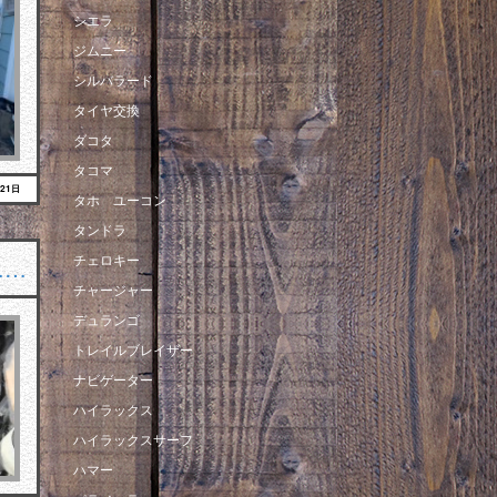
シエラ
ジムニー
シルバラード
タイヤ交換
ダコタ
タコマ
月21日
タホ ユーコン
タンドラ
チェロキー
……
チャージャー
デュランゴ
トレイルブレイザー
ナビゲーター
ハイラックス
ハイラックスサーフ
ハマー