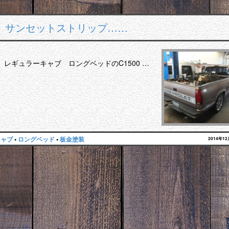
装 サンセットストリップ……
レギュラーキャブ ロングベッドのC1500 …
キャブ
•
ロングベッド
•
板金塗装
2014年1