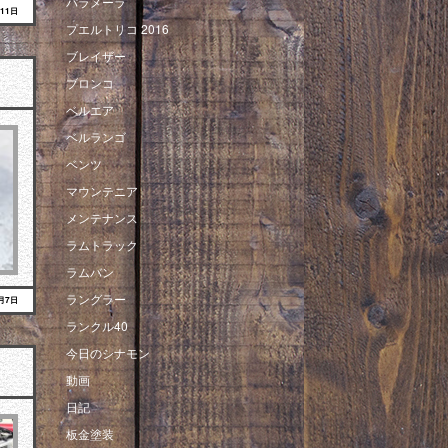
パラメーラ
月11日
プエルトリコ 2016
ブレイザー
ブロンコ
ベルエア
ベルランゴ
ベンツ
マウンテニア
メンテナンス
ラムトラック
ラムバン
ラングラー
3月7日
ランクル40
今日のシナモン
動画
日記
板金塗装