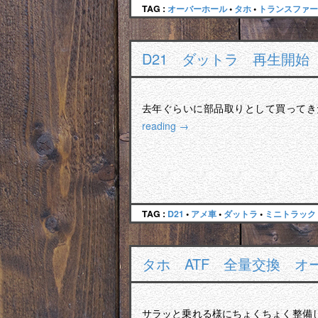
TAG :
オーバーホール
•
タホ
•
トランスファー
D21 ダットラ 再生開始
去年ぐらいに部品取りとして買ってき
reading
→
TAG :
D21
•
アメ車
•
ダットラ
•
ミニトラック
タホ ATF 全量交換 
サラッと乗れる様にちょくちょく整備