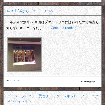
6/19 LAXからプエルトリコへ……
一年ぶりの渡米へ 今回はプエルトリコに誘われたので場所も
知らずにオーケーをだし！ …
Continue reading
→
TAG :
LA
•
アメリカ
•
ロス
2016年06月20日
ダッジ ラムバン 異音チェック レギュレーター エク
スペディション ……