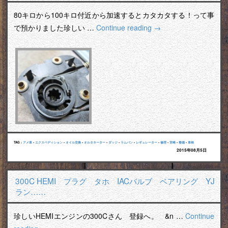
80キロから100キロ付近から加速するとカタカタする！って事
で預かりました珍しい …
Continue reading
→
TAG :
アメ車
•
エクスペディション
•
オイル交換
•
オルタネーター
•
ダッジ
•
ラムバン
•
レギュレーター
•
修理
•
宮崎
•
整備
•
車検
2015年08月5日
300C HEMI プラグ タホ IACバルブ ベアリング YJ
ラン……
珍しいHEMIエンジンの300Cさん 登録へ。 &n …
Continue