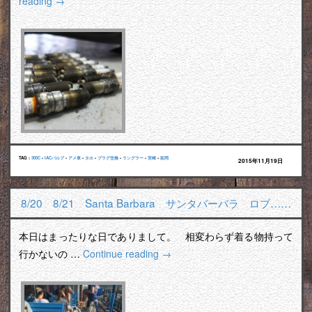
reading
→
TAG :
300C
•
IACバルブ
•
アメ車
•
タホ
•
プラグ交換
•
ラングラー
•
宮崎
•
延岡
2015年11月19日
8/20 8/21 Santa Barbara サンタバーバラ ロブ……
本日はまったりな日でありまして。 相変わらず着る物持って
行かないの …
Continue reading
→