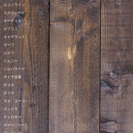
エコノライン
エスカレード
オーディオ
カプリス
キャデラック
サーフ
シエラ
ジムニー
シルバラード
タイヤ交換
ダコタ
タコマ
タホ ユーコン
タンドラ
チェロキー
チャージャー
デュランゴ