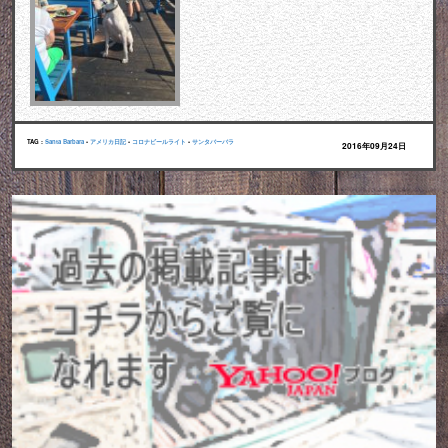
TAG :
Santa Barbara
•
アメリカ日記
•
コロナビールライト
•
サンタバーバラ
2016年09月24日