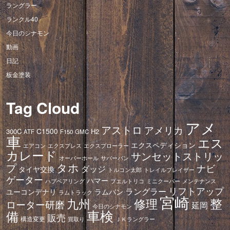
ラングラー
ランクル40
今日のシナモン
動画
日記
板金塗装
Tag Cloud
アメ
アストロ
アメリカ
C1500
300C
H2
ATF
F150
GMC
車
エス
エクスペディション
エアコン
エクスプレス
エクスプローラー
カレード
サンセットストリッ
オーバーホール
サバーバン
タホ
プ
ナビ
ダッジ
タイヤ交換
トレイルブレイザー
トルコン太郎
ゲーター
ハマー
ハブベアリング
プエルトリコ
ミニクーパー
メンテナンス
リフトアップ
ラングラー
ユーコンデナリ
ラムバン
ラムトラック
宮崎
修理
整
九州
ローター研磨
延岡
今日のシナモン
車検
備
販売
構造変更
ＪＫラングラー
買取り