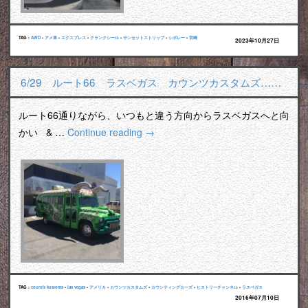
TAG :
AWD
•
アメ車
•
エクスプレス
•
クランクシール
•
サンセットストリップ
•
シボレー
•
宮崎
2023年10月27日
6/29 ルート66 ラスベガス カウンツカスタムズ……
ルート66通りながら、いつもと違う方向からラスベガスへと向
かい & …
Continue reading
→
TAG :
count's kustoms
•
las vegas
•
アメリカ
•
カウンツカスタムズ
•
カウンティングカーズ
•
ヒストリーチャンネル
•
ラスベガス
2016年07月10日