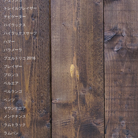
トレイルブレイザー
ナビゲーター
ハイラックス
ハイラックスサーフ
ハマー
パラメーラ
プエルトリコ 2016
ブレイザー
ブロンコ
ベルエア
ベルランゴ
ベンツ
マウンテニア
メンテナンス
ラムトラック
ラムバン