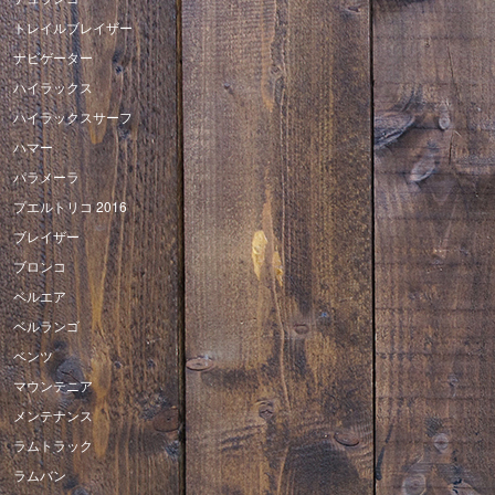
トレイルブレイザー
ナビゲーター
ハイラックス
ハイラックスサーフ
ハマー
パラメーラ
プエルトリコ 2016
ブレイザー
ブロンコ
ベルエア
ベルランゴ
ベンツ
マウンテニア
メンテナンス
ラムトラック
ラムバン