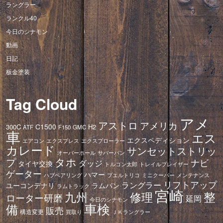
ラングラー
ランクル40
今日のシナモン
動画
日記
板金塗装
Tag Cloud
アメ
アストロ
アメリカ
C1500
300C
H2
ATF
F150
GMC
車
エス
エクスペディション
エアコン
エクスプレス
エクスプローラー
カレード
サンセットストリッ
オーバーホール
サバーバン
タホ
プ
ナビ
ダッジ
タイヤ交換
トレイルブレイザー
トルコン太郎
ゲーター
ハマー
ハブベアリング
プエルトリコ
ミニクーパー
メンテナンス
リフトアップ
ラングラー
ユーコンデナリ
ラムバン
ラムトラック
宮崎
修理
整
九州
ローター研磨
延岡
今日のシナモン
車検
備
販売
構造変更
ＪＫラングラー
買取り