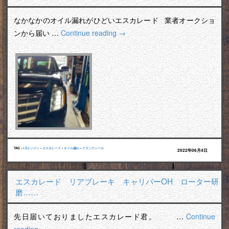
なかなかのオイル漏れがひどいエスカレード 業者オークショ
ンから届い …
Continue reading
→
TAG :
LSエンジン
•
エスカレード
•
オイル漏れ
•
クランクシール
2022年06月4日
エスカレード リアブレーキ キャリパーOH ローター研
磨……
先日届いておりましたエスカレード君。 …
Continue