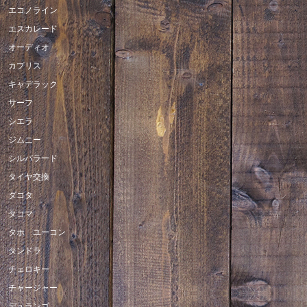
エコノライン
エスカレード
オーディオ
カプリス
キャデラック
サーフ
シエラ
ジムニー
シルバラード
タイヤ交換
ダコタ
タコマ
タホ ユーコン
タンドラ
チェロキー
チャージャー
デュランゴ