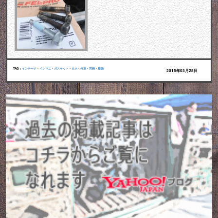
TAG :
インテーク
•
インマニ
•
ガスケット
•
タホ
•
外車
•
宮崎
•
整備
2015年03月28日