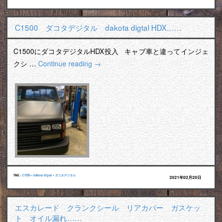
C1500 ダコタデジタル dakota digtal HDX……
C1500にダコタデジタルHDX投入 キャブ車と違ってインジェ
クシ …
Continue reading
→
TAG :
C1500
•
dakota digtal
•
ダコタデジタル
2021年02月20日
エスカレード クランクシール リアカバー ガスケッ
ト オイル漏れ……