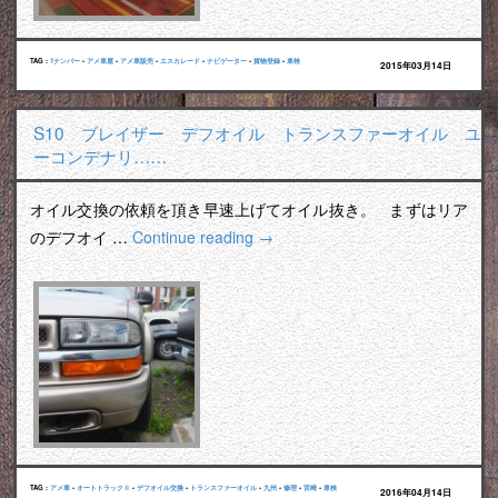
TAG :
1ナンバー
•
アメ車屋
•
アメ車販売
•
エスカレード
•
ナビゲーター
•
貨物登録
•
車検
2015年03月14日
S10 ブレイザー デフオイル トランスファーオイル ユ
ーコンデナリ……
オイル交換の依頼を頂き早速上げてオイル抜き。 まずはリア
のデフオイ …
Continue reading
→
TAG :
アメ車
•
オートトラックⅡ
•
デフオイル交換
•
トランスファーオイル
•
九州
•
修理
•
宮崎
•
車検
2016年04月14日