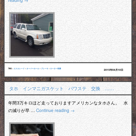
reading
→
TAG :
エスカレード
•
オーバーホール
•
ブレーキ
•
ローター研磨
2015年04月10日
タホ インマニガスケット パワステ 交換 ……
年間3万キロほど走っておりますアメリカンなタホさん。 水
の減りが早 …
Continue reading
→