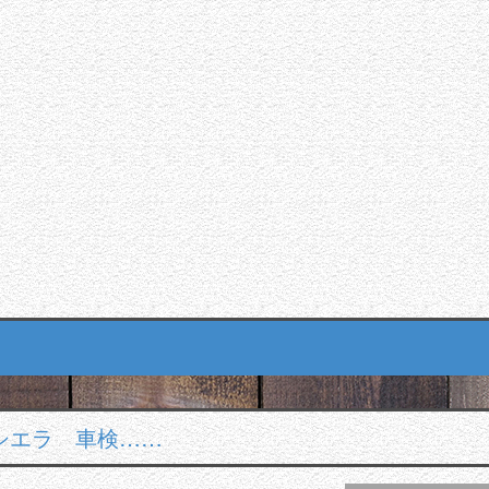
 シエラ 車検……