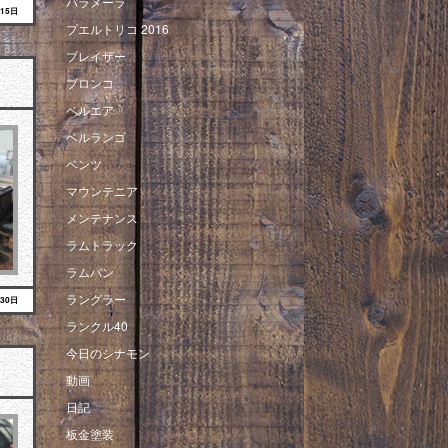
パラメーラ
月15日
プエルトリコ 2016
ブレイザー
ブロンコ
ベルエア
ベルランゴ
ベンツ
マウンテニア
メンテナンス
ラムトラック
ラムバン
ラングラー
月30日
ランクル40
今日のシナモン
動画
日記
板金塗装