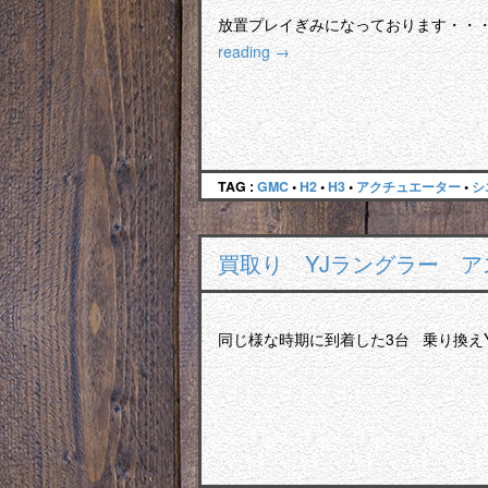
放置プレイぎみになっております・・
reading
→
TAG :
GMC
•
H2
•
H3
•
アクチュエーター
•
シ
買取り YJラングラー 
同じ様な時期に到着した3台 乗り換え