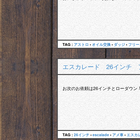
TAG :
アストロ
•
オイル交換
•
ダッジ
•
フリー
エスカレード 26インチ
お次のお依頼は26インチとローダウン
TAG :
26インチ
•
escalade
•
アメ車
•
エスカ