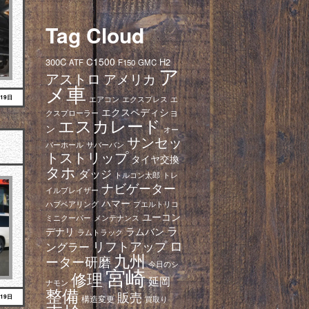
Tag Cloud
C1500
300C
H2
ATF
F150
GMC
ア
アストロ
アメリカ
メ車
月19日
エアコン
エクスプレス
エ
エクスペディショ
クスプローラー
エスカレード
ン
オー
サンセッ
バーホール
サバーバン
トストリップ
タイヤ交換
タホ
ダッジ
トレ
トルコン太郎
ナビゲーター
イルブレイザー
ハマー
ハブベアリング
プエルトリコ
ユーコン
ミニクーパー
メンテナンス
ラ
デナリ
ラムバン
ラムトラック
ロ
リフトアップ
ングラー
九州
ーター研磨
今日のシ
宮崎
修理
延岡
ナモン
整備
販売
月19日
構造変更
買取り