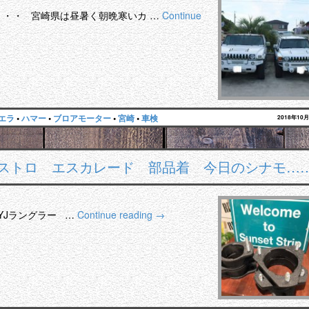
・・・ 宮崎県は昼暑く朝晩寒いカ …
Continue
エラ
•
ハマー
•
ブロアモーター
•
宮崎
•
車検
2018年10
アストロ エスカレード 部品着 今日のシナモ…
YJラングラー …
Continue reading
→