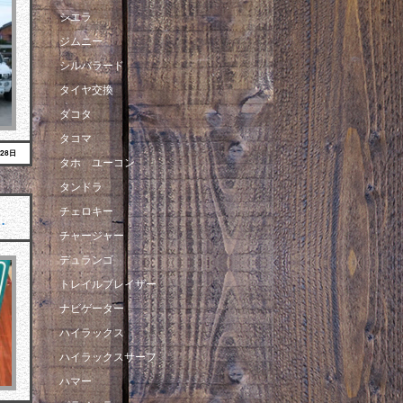
シエラ
ジムニー
シルバラード
タイヤ交換
ダコタ
タコマ
月28日
タホ ユーコン
タンドラ
チェロキー
…
チャージャー
デュランゴ
トレイルブレイザー
ナビゲーター
ハイラックス
ハイラックスサーフ
ハマー