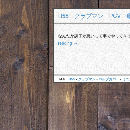
R55 クラブマン PCV
なんだか調子が悪いって事でやってき
reading
→
TAG :
R55
•
クラブマン
•
バルブカバー
•
ミニ