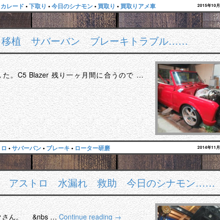
スカレード
•
下取り
•
今日のシナモン
•
買取り
•
買取りアメ車
2015年10
ロ 移植 サバーバン ブレーキトラブル……
C5 Blazer 残り一ヶ月間に合うので …
トロ
•
サバーバン
•
ブレーキ
•
ローター研磨
2014年11
 アストロ 水漏れ 救助 今日のシナモン……
さん。 &nbs …
Continue reading
→