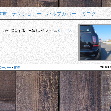
 摩擦 テンショナー バルブカバー ミニク……
ました 音はするし水漏れだしオイ …
Continue
クーパー
•
宮崎
2022年11