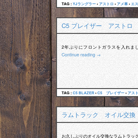
TAG :
YJラングラー
•
アストロ
•
アメ車
•
エ
C5 ブレイザー アスト
2年ぶりにフロントガラスを入れました。
Continue reading
→
TAG :
C5 BLAZER
•
C5 ブレイザー
•
アス
ラムトラック オイル交換
お久しぶりのオイル交換なラムトラック