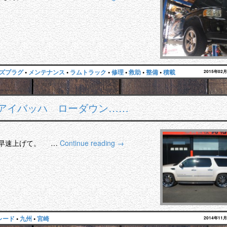
ズプラグ
•
メンテナンス
•
ラムトラック
•
修理
•
救助
•
整備
•
積載
2015年02
 アイバッハ ローダウン……
 早速上げて。 …
Continue reading
→
レード
•
九州
•
宮崎
2014年11