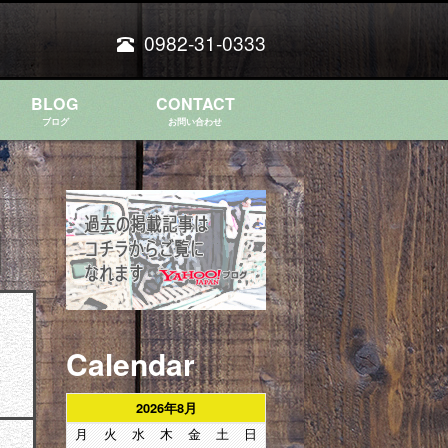
0982-31-0333
BLOG
CONTACT
ブログ
お問い合わせ
Calendar
2026年8月
月
火
水
木
金
土
日