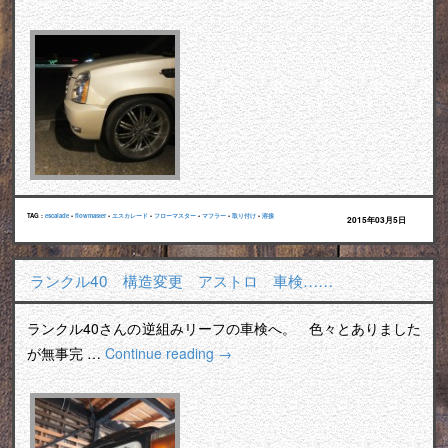
TAG :
escalade
•
flowmaster
•
エスカレード
•
フローマスター
•
マフラー
•
取り付け
•
溶接
2015年03月5日
ランクル40 構造変更 アストロ 車検……
ランクル40さんの逆組みリーフの車検へ。 色々とありました
が無事完 …
Continue reading
→