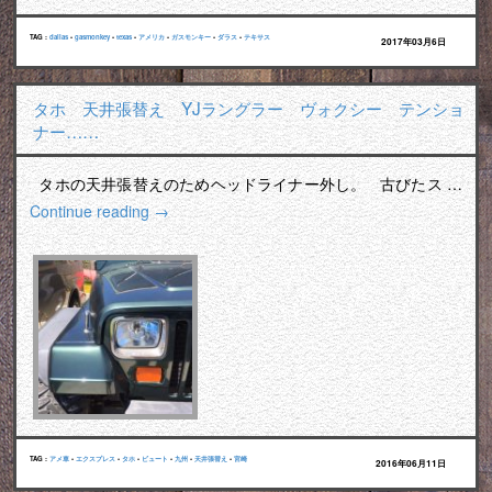
TAG :
dallas
•
gasmonkey
•
texas
•
アメリカ
•
ガスモンキー
•
ダラス
•
テキサス
2017年03月6日
タホ 天井張替え YJラングラー ヴォクシー テンショ
ナー……
タホの天井張替えのためヘッドライナー外し。 古びたス …
Continue reading
→
TAG :
アメ車
•
エクスプレス
•
タホ
•
ビュート
•
九州
•
天井張替え
•
宮崎
2016年06月11日