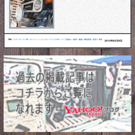
TAG :
アストロ
•
アメ車
•
サーフィン
•
ランクル
•
ランクル40
•
リーフ逆組み
•
修理
•
整備
•
構造変更
•
販売
•
車検
2015年02月9日