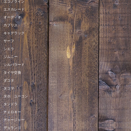
エコノライン
エスカレード
オーディオ
カプリス
キャデラック
サーフ
シエラ
ジムニー
シルバラード
タイヤ交換
ダコタ
タコマ
タホ ユーコン
タンドラ
チェロキー
チャージャー
デュランゴ