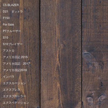
C5 BLAZER
D21 ダットラ
F150
For Sale
PTクルーザー
S10
S10ブレイザー
アストロ
アメリカ日記 2015
アメリカ日記 2017
アメリカ日記2016
インパラ
エクスカージョン
エクスプレス
エクスプローラー
エクスペディション