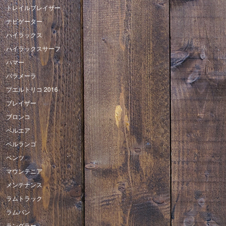
トレイルブレイザー
ナビゲーター
ハイラックス
ハイラックスサーフ
ハマー
パラメーラ
プエルトリコ 2016
ブレイザー
ブロンコ
ベルエア
ベルランゴ
ベンツ
マウンテニア
メンテナンス
ラムトラック
ラムバン
ラングラー