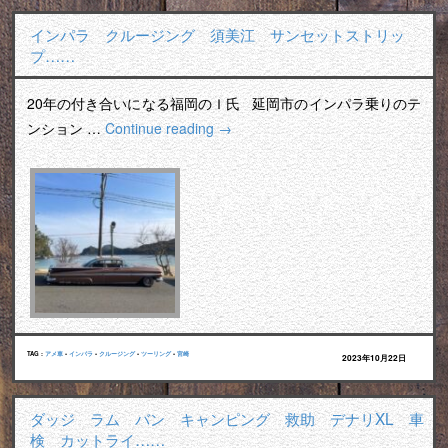
インパラ クルージング 須美江 サンセットストリッ
プ……
20年の付き合いになる福岡のＩ氏 延岡市のインパラ乗りのテ
ンション …
Continue reading
→
TAG :
アメ車
•
インパラ
•
クルージング
•
ツーリング
•
宮崎
2023年10月22日
ダッジ ラム バン キャンピング 救助 デナリXL 車
検 カットライ……