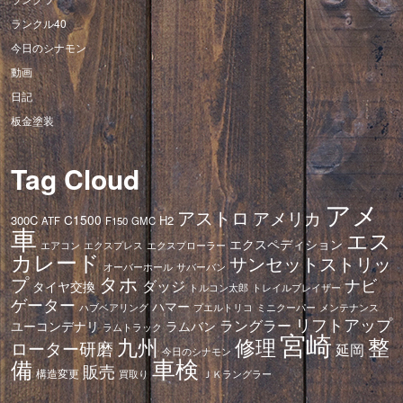
ランクル40
今日のシナモン
動画
日記
板金塗装
Tag Cloud
アメ
アストロ
アメリカ
C1500
300C
H2
ATF
F150
GMC
車
エス
エクスペディション
エアコン
エクスプレス
エクスプローラー
カレード
サンセットストリッ
オーバーホール
サバーバン
タホ
プ
ナビ
ダッジ
タイヤ交換
トレイルブレイザー
トルコン太郎
ゲーター
ハマー
ハブベアリング
プエルトリコ
ミニクーパー
メンテナンス
リフトアップ
ラングラー
ユーコンデナリ
ラムバン
ラムトラック
宮崎
修理
整
九州
ローター研磨
延岡
今日のシナモン
車検
備
販売
構造変更
ＪＫラングラー
買取り