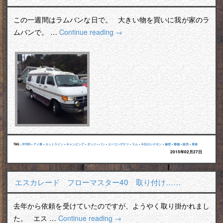
この一週間はラムバンな日で。 大きい物を買いに我が家のラ
ムバンで。 …
Continue reading
→
TAG :
B1500
•
アメ車
•
カットライン
•
キャンピング
•
ダッジ
•
バン
•
ユーコンデナリ
•
ラム
•
今日のシナモン
•
修理
•
整備
•
販売
•
車検
2015年02月27日
エスカレード フローマスター40 取り付け……
去年から依頼を受けていたのですが、ようやく取り掛かれまし
た。 エス …
Continue reading
→