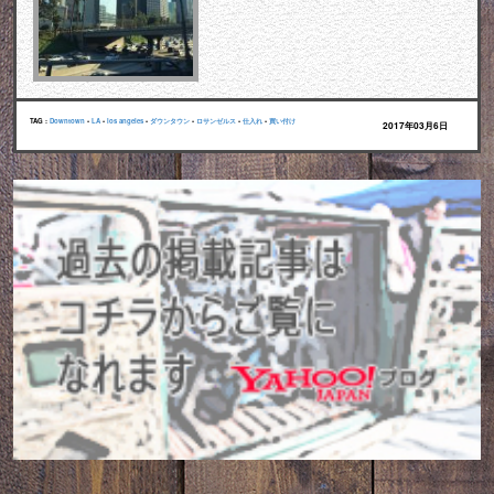
TAG :
Downtown
•
LA
•
los angeles
•
ダウンタウン
•
ロサンゼルス
•
仕入れ
•
買い付け
2017年03月6日