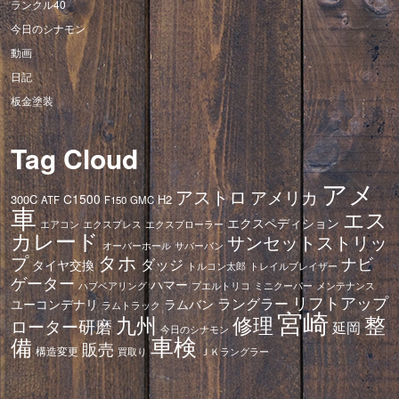
ランクル40
今日のシナモン
動画
日記
板金塗装
Tag Cloud
アメ
アストロ
アメリカ
C1500
300C
H2
ATF
F150
GMC
車
エス
エクスペディション
エアコン
エクスプレス
エクスプローラー
カレード
サンセットストリッ
オーバーホール
サバーバン
タホ
プ
ナビ
ダッジ
タイヤ交換
トレイルブレイザー
トルコン太郎
ゲーター
ハマー
ハブベアリング
プエルトリコ
ミニクーパー
メンテナンス
リフトアップ
ラングラー
ユーコンデナリ
ラムバン
ラムトラック
宮崎
修理
整
九州
ローター研磨
延岡
今日のシナモン
車検
備
販売
構造変更
ＪＫラングラー
買取り