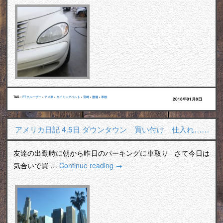
TAG :
PTクルーザー
•
アメ車
•
タイミングベルト
•
宮崎
•
整備
•
車検
2018年01月8日
アメリカ日記 4.5日 ダウンタウン 買い付け 仕入れ……
友達の出勤時に朝から昨日のパーキングに車取り さて今日は
気合いで買 …
Continue reading
→