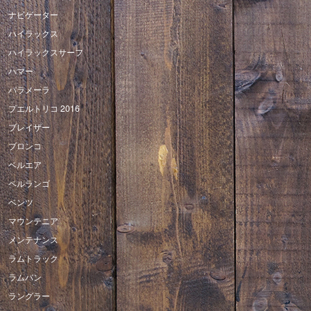
ナビゲーター
ハイラックス
ハイラックスサーフ
ハマー
パラメーラ
プエルトリコ 2016
ブレイザー
ブロンコ
ベルエア
ベルランゴ
ベンツ
マウンテニア
メンテナンス
ラムトラック
ラムバン
ラングラー