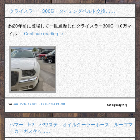
クライスラー 300C タイミングベルト交換……
約20年前に登場して一世風靡したクライスラー300C 10万マ
イル …
Continue reading
→
TAG :
300C
•
アメ車
•
クライスラー
•
タイミングベルト交換
•
宮崎
2023年10月20日
ハマー H2 パワステ オイルクーラーホース ルーフマ
ーカーガスケッ……