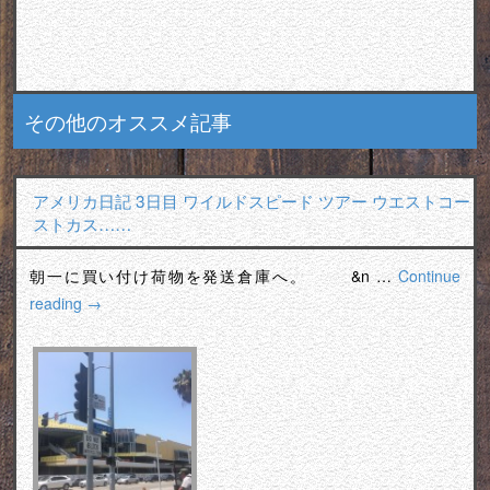
その他のオススメ記事
アメリカ日記 3日目 ワイルドスピード ツアー ウエストコー
ストカス……
朝一に買い付け荷物を発送倉庫へ。 &n …
Continue
reading
→