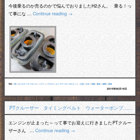
今後乗るのか売るのかで悩んでおりましたH2さん。 乗る！っ
て事にな …
Continue reading
→
TAG :
H2
•
オイルクーラーホース
•
ハマー
•
パワステ
•
ルーフマーカーガスケット
•
九州
•
大分
•
宮崎
•
熊本
•
福岡
•
車検
2015年08月19日
PTクルーザー タイミングベルト ウォーターポンプ……
エンジンが止まった～って事でお迎えに行きましたPTクルー
ザーさん …
Continue reading
→