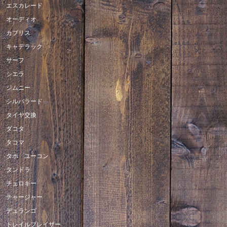
エスカレード
オーディオ
カプリス
キャデラック
サーフ
シエラ
ジムニー
シルバラード
タイヤ交換
ダコタ
タコマ
タホ ユーコン
タンドラ
チェロキー
チャージャー
デュランゴ
トレイルブレイザー