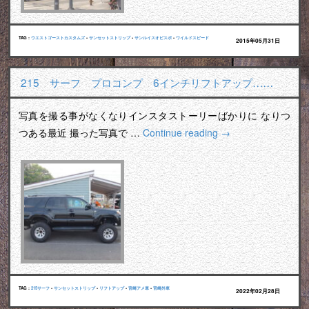
TAG :
ウエストゴーストカスタムズ
•
サンセットストリップ
•
サンルイスオビスポ
•
ワイルドスピード
2015年05月31日
215 サーフ プロコンプ 6インチリフトアップ……
写真を撮る事がなくなりインスタストーリーばかりに なりつ
つある最近 撮った写真で …
Continue reading
→
TAG :
215サーフ
•
サンセットストリップ
•
リフトアップ
•
宮崎アメ車
•
宮崎外車
2022年02月28日