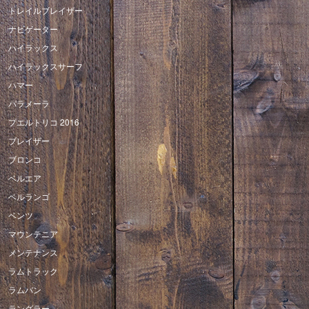
トレイルブレイザー
ナビゲーター
ハイラックス
ハイラックスサーフ
ハマー
パラメーラ
プエルトリコ 2016
ブレイザー
ブロンコ
ベルエア
ベルランゴ
ベンツ
マウンテニア
メンテナンス
ラムトラック
ラムバン
ラングラー