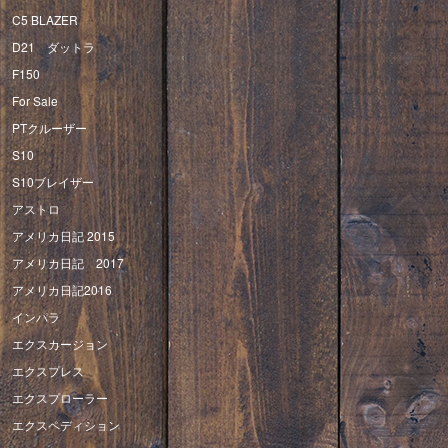
C5 BLAZER
D21 ダットラ
F150
For Sale
PTクルーザー
S10
S10ブレイザー
アストロ
アメリカ日記 2015
アメリカ日記 2017
アメリカ日記2016
インパラ
エクスカージョン
エクスプレス
エクスプローラー
エクスペディション