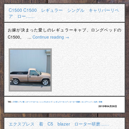
C1500 C1500 レギュラー シングル キャリパーリペ
ア ロー……
お嫁が決まった愛しのレギュラーキャブ、ロングベッドの
C1500。 …
Continue reading
→
TAG :
C1500
•
アメ車
•
オーバーホール
•
シングルキャブ
•
レギュラーキャブ
•
ローター研磨
•
ロングベッド
•
九州
•
宮崎
2015年04月28日
エクスプレス 着 C5 blazer ローター研磨……