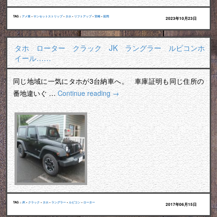
TAG :
アメ車
•
サンセットストリップ
•
タホ
•
リフトアップ
•
宮崎
•
延岡
2023年10月23日
タホ ローター クラック JK ラングラー ルビコンホ
イール……
同じ地域に一気にタホが3台納車へ。 車庫証明も同じ住所の
番地違いぐ …
Continue reading
→
TAG :
JK
•
クラック
•
タホ
•
ラングラー
•
ルビコン
•
ローター
2017年06月15日