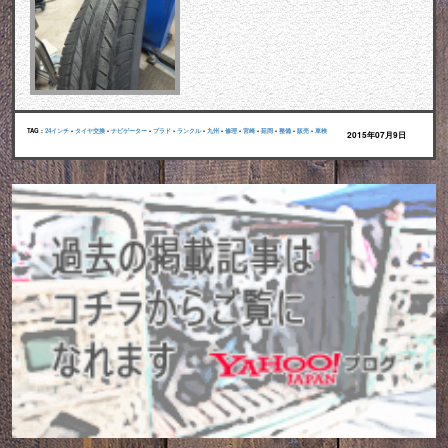
TAG :
24インチ
•
タイヤ交換
•
ナビゲーター
•
プラド
•
ランクル
•
九州
•
修理
•
宮崎
•
延岡
•
整備
•
販売
•
車検
2015年07月9日