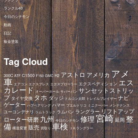
ランクル40
今日のシナモン
動画
日記
板金塗装
Tag Cloud
アメ
アストロ
アメリカ
C1500
300C
H2
ATF
F150
GMC
車
エス
エクスペディション
エアコン
エクスプレス
エクスプローラー
カレード
サンセットストリッ
オーバーホール
サバーバン
タホ
プ
ナビ
ダッジ
タイヤ交換
トレイルブレイザー
トルコン太郎
ゲーター
ハマー
ハブベアリング
プエルトリコ
ミニクーパー
メンテナンス
リフトアップ
ラングラー
ユーコンデナリ
ラムバン
ラムトラック
宮崎
修理
整
九州
ローター研磨
延岡
今日のシナモン
車検
備
販売
構造変更
ＪＫラングラー
買取り