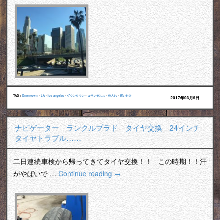
TAG :
Downtown
•
LA
•
los angeles
•
ダウンタウン
•
ロサンゼルス
•
仕入れ
•
買い付け
2017年03月6日
ナビゲーター ランクルプラド タイヤ交換 24インチ
タイヤトラブル……
二日連続車検から帰ってきてタイヤ交換！！ この時期！！汗
がやばいで …
Continue reading
→