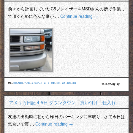
前々から計画していたC5ブレイザーをMSDさんの所で作業し
て頂くために色んな事が …
Continue reading
→
TAG :
C5BLAZER
•
アメ車
•
エクスプレス
•
ローター研磨
•
九州
•
修理
•
販売
•
車検
2016年04月11日
アメリカ日記 4.5日 ダウンタウン 買い付け 仕入れ……
友達の出勤時に朝から昨日のパーキングに車取り さて今日は
気合いで買 …
Continue reading
→