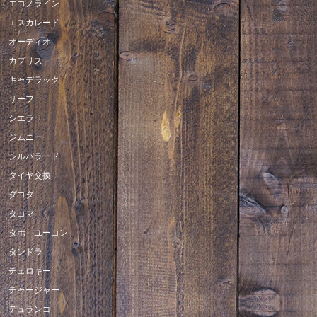
エコノライン
エスカレード
オーディオ
カプリス
キャデラック
サーフ
シエラ
ジムニー
シルバラード
タイヤ交換
ダコタ
タコマ
タホ ユーコン
タンドラ
チェロキー
チャージャー
デュランゴ